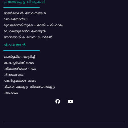
പ്രധാനപ്പെട്ട ലിങ്കുകൾ
ഓൺലൈൻ സേവനങ്ങൾ
ഡാഷ്ബോർഡ്
മുഖ്യമന്ത്രിയുടെ പരാതി പരിഹാരം
ഡോക്യുമെൻ്റ് പോർട്ടൽ
ഔദ്യോഗിക വെബ് പോർട്ടൽ
വിവരങ്ങൾ
പോര്‍ട്ടലിനെക്കുറിച്ച്
ഹൈപ്പർലിങ്ക് നയം
സ്വകാര്യതാ നയം
നിരാകരണം
പകർപ്പവകാശ നയം
വ്യവസ്ഥകളും നിബന്ധനകളും
സഹായം