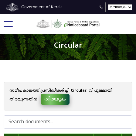
Government of Kerala
Circular
സമീപകാലത്ത് പ്രസിദ്ധീകരിച്ച്
Circular
. വിപുലമായി
തിരയുക
തിരയുന്നതിന്