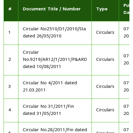
Publ
#
Document Title / Number
Type
Dat
Circular No2510/D1/2010/Sta
07-1
1
Circulars
dated 26/05/2010
202
Circular
07-1
2
No.9219/AR12/1/2011/P&ARD
Circulars
202
dated 10/08/2011
Circular No 4/2011 dated
07-1
3
Circulars
21.03.2011
202
Circular No 31/2011/Fin
07-1
4
Circulars
dated 31/05/2011
202
Circular No.28/2011/Fin dated
07-1