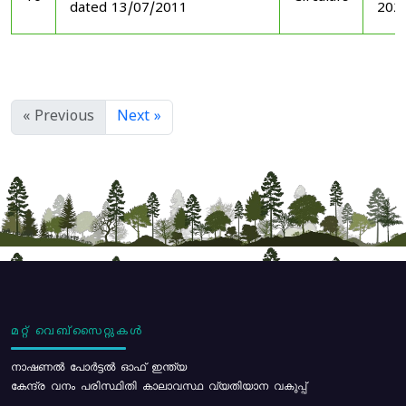
dated 13/07/2011
202
« Previous
Next »
മറ്റ് വെബ്സൈറ്റുകൾ
നാഷണൽ പോർട്ടൽ ഓഫ് ഇന്ത്യ
കേന്ദ്ര വനം പരിസ്ഥിതി കാലാവസ്ഥ വ്യതിയാന വകുപ്പ്