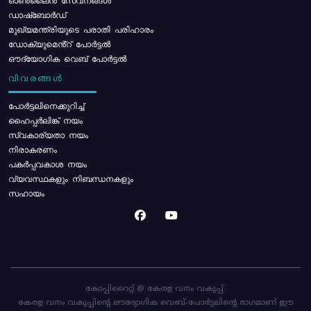
ഓൺലൈൻ സേവനങ്ങൾ
ഡാഷ്ബോർഡ്
മുഖ്യമന്ത്രിയുടെ പരാതി പരിഹാരം
ഡോക്യുമെൻ്റ് പോർട്ടൽ
ഔദ്യോഗിക വെബ് പോർട്ടൽ
വിവരങ്ങൾ
പോര്‍ട്ടലിനെക്കുറിച്ച്
ഹൈപ്പർലിങ്ക് നയം
സ്വകാര്യതാ നയം
നിരാകരണം
പകർപ്പവകാശ നയം
വ്യവസ്ഥകളും നിബന്ധനകളും
സഹായം
കോപ്പിറൈറ്റ് @ കേരള വനം വകുപ്പ്.
കേരള വനം വകുപ്പിന്റെ ഔദ്യോഗിക വെബ്-പോർട്ടലിന്റെ ഭാഗമാണ് ഈ