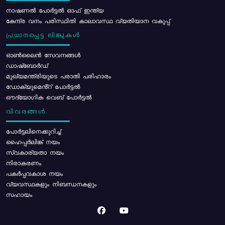
നാഷണൽ പോർട്ടൽ ഓഫ് ഇന്ത്യ
കേന്ദ്ര വനം പരിസ്ഥിതി കാലാവസ്ഥ വ്യതിയാന വകുപ്പ്
പ്രധാനപ്പെട്ട ലിങ്കുകൾ
ഓൺലൈൻ സേവനങ്ങൾ
ഡാഷ്ബോർഡ്
മുഖ്യമന്ത്രിയുടെ പരാതി പരിഹാരം
ഡോക്യുമെൻ്റ് പോർട്ടൽ
ഔദ്യോഗിക വെബ് പോർട്ടൽ
വിവരങ്ങൾ
പോര്‍ട്ടലിനെക്കുറിച്ച്
ഹൈപ്പർലിങ്ക് നയം
സ്വകാര്യതാ നയം
നിരാകരണം
പകർപ്പവകാശ നയം
വ്യവസ്ഥകളും നിബന്ധനകളും
സഹായം