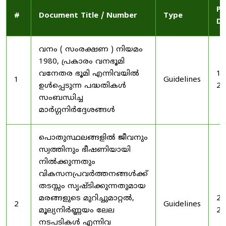
Pu
#
Document Title / Number
Type
Da
വനം ( സംരക്ഷണ ) നിയമം
1980, പ്രകാരം വനഭൂമി
വനേതര ഭൂമി എന്നിവയിൽ
19
1
Guidelines
ഉൾപ്പെടുന്ന പദ്ധതികൾ
20
സംബന്ധിച്ച
മാർഗ്ഗനിർദ്ദേശങ്ങൾ
പൊതുസ്ഥലങ്ങളിൽ ജീവനും
സ്വത്തിനും ഭീഷണിയായി
നിൽക്കുന്നതും
വികസനപ്രവർത്തനങ്ങൾക്ക്
തടസ്സം സൃഷ്ടിക്കുന്നതുമായ
മരങ്ങളുടെ മുറിച്ചുമാറ്റൽ,
20
2
Guidelines
മൂല്യനിർണ്ണയം ലേല
20
നടപടികൾ എന്നിവ