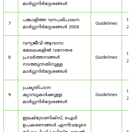
മാർഗ്ഗനിർദ്ദേശങ്ങൾ
പങ്കാളിത്ത വനപരിപാലന
19
7
Guidelines
മാർഗ്ഗനിർദ്ദേശങ്ങൾ 2006
20
വന്യജീവി ആവാസ
മേഖലകളിൽ വനേതര
19
8
പ്രവർത്തനങ്ങൾ
Guidelines
20
നടത്തുന്നതിനുള്ള
മാർഗ്ഗനിർദ്ദേശങ്ങൾ
പ്രകൃതിപഠന
19
9
ക്യാമ്പുകൾക്കുള്ള
Guidelines
20
മാർഗ്ഗനിർദ്ദേശങ്ങൾ
ഇലക്‌ട്രോണിക്‌സ്, ഐടി
ഉപകരണങ്ങൾ എന്നിവയുടെ