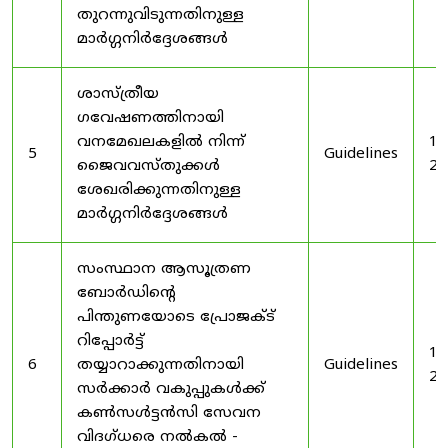
തുറന്നുവിടുന്നതിനുള്ള
മാർഗ്ഗനിർദ്ദേശങ്ങൾ
ശാസ്ത്രീയ
ഗവേഷണത്തിനായി
വനമേഖലകളിൽ നിന്ന്
19
5
Guidelines
ജൈവവസ്തുക്കൾ
20
ശേഖരിക്കുന്നതിനുള്ള
മാർഗ്ഗനിർദ്ദേശങ്ങൾ
സംസ്ഥാന ആസൂത്രണ
ബോർഡിൻ്റെ
പിന്തുണയോടെ പ്രോജക്ട്
റിപ്പോർട്ട്
19
6
തയ്യാറാക്കുന്നതിനായി
Guidelines
20
സർക്കാർ വകുപ്പുകൾക്ക്
കൺസൾട്ടൻസി സേവന
വിദഗ്ധരെ നൽകൽ -