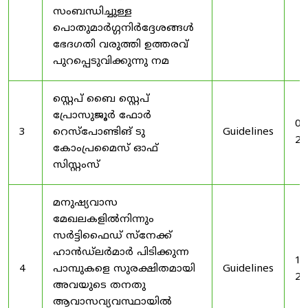
സംബന്ധിച്ചുള്ള
പൊതുമാർഗ്ഗനിർദ്ദേശങ്ങൾ
ഭേദഗതി വരുത്തി ഉത്തരവ്
പുറപ്പെടുവിക്കുന്നു നമ
സ്റ്റെപ് ബൈ സ്റ്റെപ്
പ്രോസുജൂർ ഫോർ
03
3
റെസ്‌പോണ്ടിങ് ടു
Guidelines
20
കോംപ്രമൈസ് ഓഫ്
സിസ്റ്റംസ്
മനുഷ്യവാസ
മേഖലകളിൽനിന്നും
സർട്ടിഫൈഡ് സ്നേക്ക്
ഹാൻഡ്‌ലർമാർ പിടിക്കുന്ന
19
4
പാമ്പുകളെ സുരക്ഷിതമായി
Guidelines
20
അവയുടെ തനതു
ആവാസവ്യവസ്ഥായിൽ