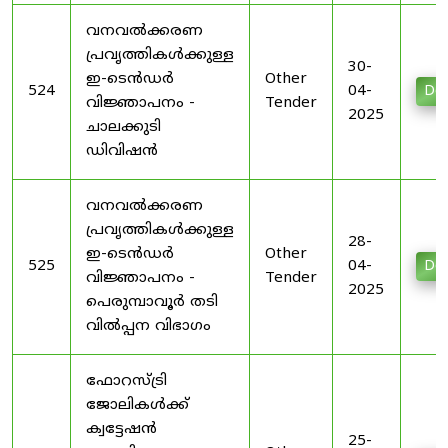
വനവൽക്കരണ
പ്രവൃത്തികൾക്കുള്ള
30-
ഇ-ടെൻഡർ
Other
524
04-
Do
വിജ്ഞാപനം -
Tender
2025
ചാലക്കുടി
ഡിവിഷൻ
വനവൽക്കരണ
പ്രവൃത്തികൾക്കുള്ള
28-
ഇ-ടെൻഡർ
Other
525
04-
Do
വിജ്ഞാപനം -
Tender
2025
പെരുമ്പാവൂർ തടി
വിൽപ്പന വിഭാഗം
ഫോറസ്ട്രി
ജോലികൾക്ക്
ക്വട്ടേഷൻ
25-