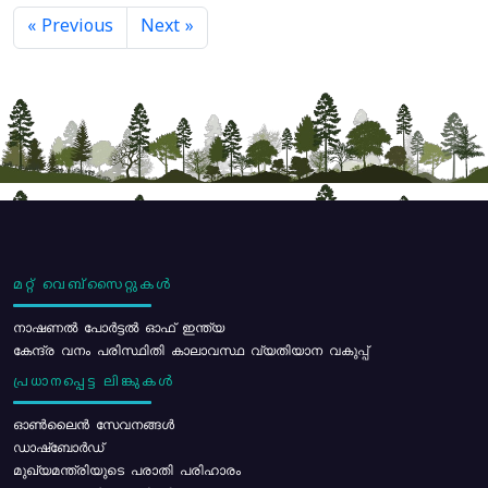
« Previous
Next »
മറ്റ് വെബ്സൈറ്റുകൾ
നാഷണൽ പോർട്ടൽ ഓഫ് ഇന്ത്യ
കേന്ദ്ര വനം പരിസ്ഥിതി കാലാവസ്ഥ വ്യതിയാന വകുപ്പ്
പ്രധാനപ്പെട്ട ലിങ്കുകൾ
ഓൺലൈൻ സേവനങ്ങൾ
ഡാഷ്ബോർഡ്
മുഖ്യമന്ത്രിയുടെ പരാതി പരിഹാരം