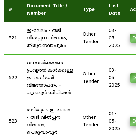
Document Title /
Last
#
Type
Act
Number
Date
ഇ-ലേലം - തടി
03-
Other
521
വിൽപ്പന വിഭാഗം,
05-
Do
Tender
തിരുവനന്തപുരം
2025
വനവൽക്കരണ
പ്രവൃത്തികൾക്കുള്ള
03-
Other
522
ഇ-ടെൻഡർ
05-
Do
Tender
വിജ്ഞാപനം -
2025
പുനലൂർ ഡിവിഷൻ
തടിയുടെ ഇ-ലേലം
01-
- തടി വിൽപ്പന
Other
523
05-
Do
വിഭാഗം,
Tender
2025
പെരുമ്പാവൂർ