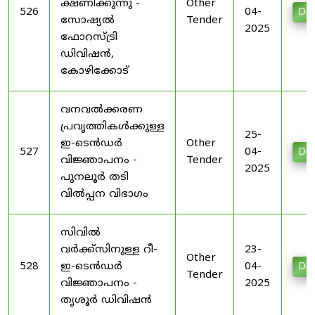
ക്ഷണിക്കുന്നു -
Other
526
04-
Do
സോഷ്യൽ
Tender
2025
ഫോറസ്ട്രി
ഡിവിഷൻ,
കോഴിക്കോട്
വനവൽക്കരണ
പ്രവൃത്തികൾക്കുള്ള
25-
ഇ-ടെൻഡർ
Other
527
04-
Do
വിജ്ഞാപനം -
Tender
2025
പുനലൂർ തടി
വിൽപ്പന വിഭാഗം
സിവിൽ
വർക്ക്സിനുള്ള റീ-
23-
Other
528
ഇ-ടെൻഡർ
04-
Do
Tender
വിജ്ഞാപനം -
2025
തൃശൂർ ഡിവിഷൻ