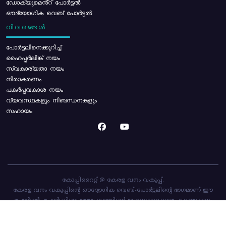
ഡോക്യുമെൻ്റ് പോർട്ടൽ
ഔദ്യോഗിക വെബ് പോർട്ടൽ
വിവരങ്ങൾ
പോര്‍ട്ടലിനെക്കുറിച്ച്
ഹൈപ്പർലിങ്ക് നയം
സ്വകാര്യതാ നയം
നിരാകരണം
പകർപ്പവകാശ നയം
വ്യവസ്ഥകളും നിബന്ധനകളും
സഹായം
കോപ്പിറൈറ്റ് @ കേരള വനം വകുപ്പ്.
കേരള വനം വകുപ്പിന്റെ ഔദ്യോഗിക വെബ്-പോർട്ടലിന്റെ ഭാഗമാണ് ഈ
പോർട്ടൽ. പോർട്ടലിലെ ഉള്ളടക്കത്തിന്റെ ഉടമസ്ഥാവകാശം കേരള വനം
വകുപ്പിനാണ്. പോർട്ടൽ രൂപകൽപ്പന ചെയ്തിട്ടുള്ളത്
സി-ഡിറ്റ്
ആണ്.