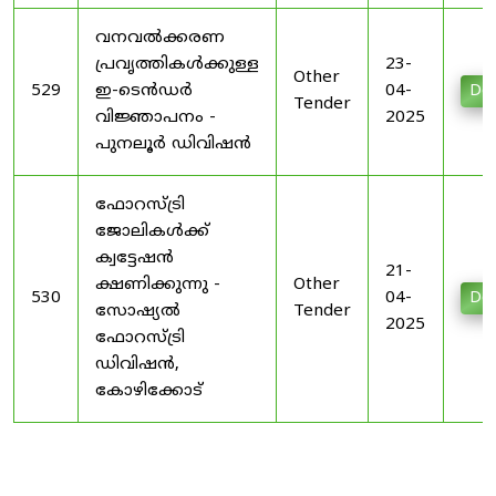
വനവൽക്കരണ
പ്രവൃത്തികൾക്കുള്ള
23-
Other
529
ഇ-ടെൻഡർ
04-
Do
Tender
വിജ്ഞാപനം -
2025
പുനലൂർ ഡിവിഷൻ
ഫോറസ്ട്രി
ജോലികൾക്ക്
ക്വട്ടേഷൻ
21-
ക്ഷണിക്കുന്നു -
Other
530
04-
Do
സോഷ്യൽ
Tender
2025
ഫോറസ്ട്രി
ഡിവിഷൻ,
കോഴിക്കോട്