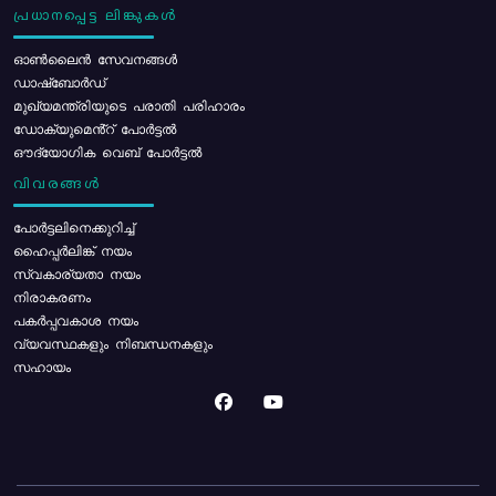
പ്രധാനപ്പെട്ട ലിങ്കുകൾ
ഓൺലൈൻ സേവനങ്ങൾ
ഡാഷ്ബോർഡ്
മുഖ്യമന്ത്രിയുടെ പരാതി പരിഹാരം
ഡോക്യുമെൻ്റ് പോർട്ടൽ
ഔദ്യോഗിക വെബ് പോർട്ടൽ
വിവരങ്ങൾ
പോര്‍ട്ടലിനെക്കുറിച്ച്
ഹൈപ്പർലിങ്ക് നയം
സ്വകാര്യതാ നയം
നിരാകരണം
പകർപ്പവകാശ നയം
വ്യവസ്ഥകളും നിബന്ധനകളും
സഹായം