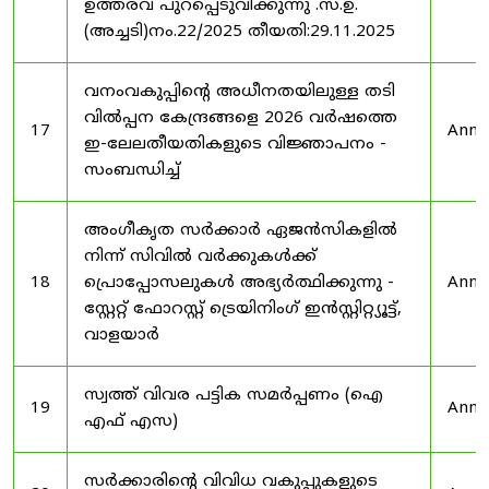
ഉത്തരവ് പുറപ്പെടുവിക്കുന്നു .സ.ഉ.
(അച്ചടി)നം.22/2025 തീയതി:29.11.2025
വനംവകുപ്പിന്റെ അധീനതയിലുള്ള തടി
വിൽപ്പന കേന്ദ്രങ്ങളെ 2026 വർഷത്തെ
17
Anno
ഇ-ലേലതീയതികളുടെ വിജ്ഞാപനം -
സംബന്ധിച്ച്
അംഗീകൃത സർക്കാർ ഏജൻസികളിൽ
നിന്ന് സിവിൽ വർക്കുകൾക്ക്
18
പ്രൊപ്പോസലുകൾ അഭ്യർത്ഥിക്കുന്നു -
Anno
സ്റ്റേറ്റ് ഫോറസ്റ്റ് ട്രെയിനിംഗ് ഇൻസ്റ്റിറ്റ്യൂട്ട്,
വാളയാർ
സ്വത്ത് വിവര പട്ടിക സമർപ്പണം (ഐ
19
Anno
എഫ് എസ)
സർക്കാരിന്റെ വിവിധ വകുപ്പുകളുടെ