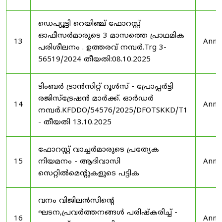
ഡെപ്യൂട്ടി റെയിഞ്ച് ഫോറസ്റ്റ്
ഓഫീസർമാരുടെ 3 മാസത്തെ പ്രാഥമിക
13
Anno
പരിശീലനം . ഉത്തരവ് നമ്പർ.Trg 3-
56519/2024 തീയതി:08.10.2025
ടിംബർ ട്രാൻസിറ്റ് റൂൾസ് - പ്രോപ്പർട്ടി
രജിസ്ട്രേഷൻ മാർക്ക്. ഓർഡർ
14
Anno
നമ്പർ.KFDDO/54576/2025/DFOTSKKD/T1
- തീയതി 13.10.2025
ഫോറസ്റ്റ് വാച്ചർമാരുടെ പ്രത്യേക
15
നിയമനം - ആദിവാസി
Anno
സെറ്റിൽമെന്റുകളുടെ പട്ടിക
വനം വിജിലൻസിന്റെ
ഘടന,പ്രവർത്തനങ്ങൾ പരിഷ്കരിച്ച് -
16
Anno