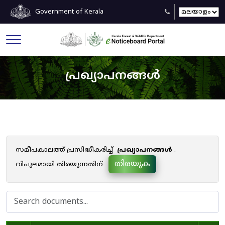
Government of Kerala
പ്രഖ്യാപനങ്ങൾ
സമീപകാലത്ത് പ്രസിദ്ധീകരിച്ച്
പ്രഖ്യാപനങ്ങൾ
.
തിരയുക
വിപുലമായി തിരയുന്നതിന്