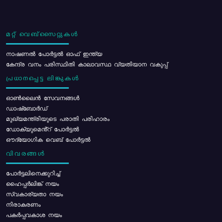
മറ്റ് വെബ്സൈറ്റുകൾ
നാഷണൽ പോർട്ടൽ ഓഫ് ഇന്ത്യ
കേന്ദ്ര വനം പരിസ്ഥിതി കാലാവസ്ഥ വ്യതിയാന വകുപ്പ്
പ്രധാനപ്പെട്ട ലിങ്കുകൾ
ഓൺലൈൻ സേവനങ്ങൾ
ഡാഷ്ബോർഡ്
മുഖ്യമന്ത്രിയുടെ പരാതി പരിഹാരം
ഡോക്യുമെൻ്റ് പോർട്ടൽ
ഔദ്യോഗിക വെബ് പോർട്ടൽ
വിവരങ്ങൾ
പോര്‍ട്ടലിനെക്കുറിച്ച്
ഹൈപ്പർലിങ്ക് നയം
സ്വകാര്യതാ നയം
നിരാകരണം
പകർപ്പവകാശ നയം