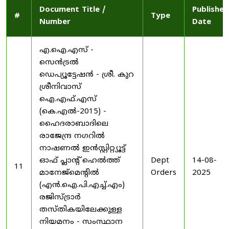
Document Title /
Published
#
Type
Number
Date
എ.ഐ.എസ് -
സെൻട്രൽ
ഡെപ്യൂട്ടേഷൻ - ശ്രീ. കുറ
ശ്രീനിവാസ്
ഐ.എഫ്.എസ്
(കെ.എൽ-2015) -
ഹൈദരാബാദിലെ
രാജേന്ദ്ര നഗറിൽ
നാഷണൽ ഇൻസ്റ്റിറ്റ്യൂട്ട്
ഓഫ് പ്ലാന്റ് ഹെൽത്ത്
Dept
14-08-
11
മാനേജ്‌മെന്റിൽ
Orders
2025
(എൻ.ഐ.പി.എച്ച്.എം)
രജിസ്ട്രാർ
തസ്തികയിലേക്കുള്ള
നിയമനം - സംസ്ഥാന