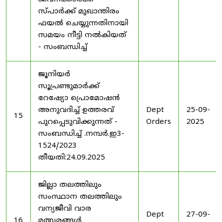
സ്പാർക്ക് മുഖാന്തിരം
ഫയൽ ചെയ്യുന്നതിനായി
സമയം നീട്ടി നൽകിയത്
- സംബന്ധിച്ച്
ജൂനിയർ
സൂപ്രണ്ടുമാർക്ക്
റേഷ്യോ പ്രൊമോഷൻ
അനുവദിച്ച് ഉത്തരവ്
Dept
25-09-
15
പുറപ്പെടുവിക്കുന്നത് -
Orders
2025
സംബന്ധിച്ച് .നമ്പർ.ഇ3-
1524/2023
തീയതി:24.09.2025
ജില്ലാ തലത്തിലും
സംസ്ഥാന തലത്തിലും
വന്യജീവി വാര
Dept
27-09-
16
മത്സരങ്ങൾ