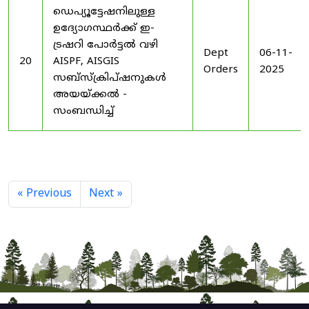
ഡെപ്യൂട്ടേഷനിലുള്ള
ഉദ്യോഗസ്ഥർക്ക് ഇ-
ട്രഷറി പോർട്ടൽ വഴി
Dept
06-11-
20
AISPF, AISGIS
Orders
2025
സബ്‌സ്‌ക്രിപ്‌ഷനുകൾ
അയയ്ക്കൽ -
സംബന്ധിച്ച്
« Previous
Next »