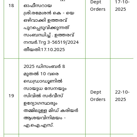
Dept
17-10-
18
ഓഫീസറായ
Orders
2025
ശ്രി.രമേശൻ കെ - യെ
ഒഴിവാക്കി ഉത്തരവ്
പുറപ്പെടുവിക്കുന്നത്
സംബന്ധിച്ച് . ഉത്തരവ്
നമ്പർ.Trg 3-56519/2024
തീയതി:17.10.2025
2025 ഡിസംബർ 8
മുതൽ 10 വരെ
ഡെഡ്രാഡൂണിൽ
സായുധ സേനയും
Dept
22-10-
19
സിവിൽ സർവീസ്
Orders
2025
ഉദ്യോഗസ്ഥരും
തമ്മിലുള്ള മിഡ് കരിയർ
ആശയവിനിമയം -
എ.ഐ.എസ്.