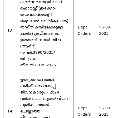
കൺസർവേറ്റർ ഓഫ്
ഫോറസ്റ്റ് (ഇക്കോ-
ഡെവലപ്മെന്റ് 7
ട്രൈബൽ വെൽഫെയർ)
തസ്തികയിലേക്കുള്ള
Dept
15-09-
13
ചാർജ് ക്രമീകരണം.
Orders
2025
ഉത്തരവ് നമ്പർ. ജി.ഒ.
(ആർ.ടി)
നമ്പർ.3890/2025/
ജി.എ.ഡി.
തീയതി:09.09.2025
ഉദ്യോഗസ്ഥ ഭരണ
പരിഷ്കാര വകുപ്പ് -
ജീവനകാര്യം - 2024
വർഷത്തെ സ്വത്ത് വിവര
പത്രിക ഫയൽ
Dept
18-09-
14
ചെയ്യാത്ത
Orders
2025
ജീവനക്കാർക്ക്