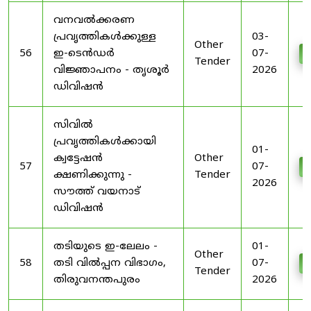
വനവൽക്കരണ
പ്രവൃത്തികൾക്കുള്ള
03-
Other
56
ഇ-ടെൻഡർ
07-
D
Tender
വിജ്ഞാപനം - തൃശൂർ
2026
ഡിവിഷൻ
സിവിൽ
പ്രവൃത്തികൾക്കായി
01-
ക്വട്ടേഷൻ
Other
57
07-
D
ക്ഷണിക്കുന്നു -
Tender
2026
സൗത്ത് വയനാട്
ഡിവിഷൻ
തടിയുടെ ഇ-ലേലം -
01-
Other
58
തടി വിൽപ്പന വിഭാഗം,
07-
D
Tender
തിരുവനന്തപുരം
2026