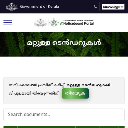
Government of Kerala
മറ്റുള്ള ടെൻഡറുകൾ
സമീപകാലത്ത് പ്രസിദ്ധീകരിച്ച്
മറ്റുള്ള ടെൻഡറുകൾ
.
തിരയുക
വിപുലമായി തിരയുന്നതിന്