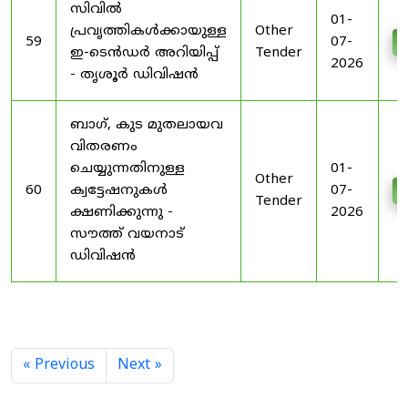
സിവിൽ
01-
പ്രവൃത്തികൾക്കായുള്ള
Other
59
07-
D
ഇ-ടെൻഡർ അറിയിപ്പ്
Tender
2026
- തൃശൂർ ഡിവിഷൻ
ബാഗ്, കുട മുതലായവ
വിതരണം
ചെയ്യുന്നതിനുള്ള
01-
Other
60
ക്വട്ടേഷനുകൾ
07-
D
Tender
ക്ഷണിക്കുന്നു -
2026
സൗത്ത് വയനാട്
ഡിവിഷൻ
« Previous
Next »