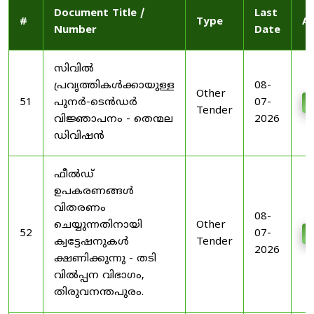
Document Title /
Last
#
Type
Ac
Number
Date
സിവിൽ
പ്രവൃത്തികൾക്കായുള്ള
08-
Other
51
പുനർ-ടെൻഡർ
07-
D
Tender
വിജ്ഞാപനം - തെന്മല
2026
ഡിവിഷൻ
ഫീൽഡ്
ഉപകരണങ്ങൾ
വിതരണം
08-
ചെയ്യുന്നതിനായി
Other
52
07-
D
ക്വട്ടേഷനുകൾ
Tender
2026
ക്ഷണിക്കുന്നു - തടി
വിൽപ്പന വിഭാഗം,
തിരുവനന്തപുരം.