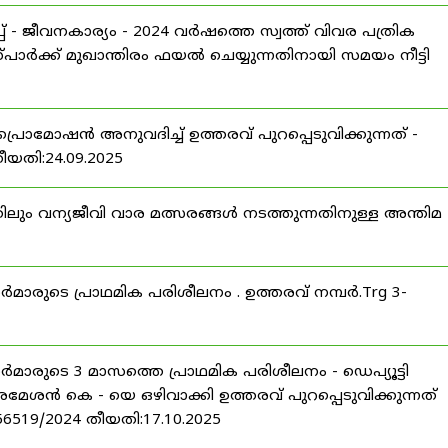
 - ജീവനകാര്യം - 2024 വർഷത്തെ സ്വത്ത് വിവര പത്രിക
പാർക്ക് മുഖാന്തിരം ഫയൽ ചെയ്യുന്നതിനായി സമയം നീട്ടി
പ്രൊമോഷൻ അനുവദിച്ച് ഉത്തരവ് പുറപ്പെടുവിക്കുന്നത് -
തീയതി:24.09.2025
ിലും വന്യജീവി വാര മത്സരങ്ങൾ നടത്തുന്നതിനുള്ള അന്തിമ
ീസർമാരുടെ പ്രാഥമിക പരിശീലനം . ഉത്തരവ് നമ്പർ.Trg 3-
ീസർമാരുടെ 3 മാസത്തെ പ്രാഥമിക പരിശീലനം - ഡെപ്യൂട്ടി
രമേശൻ കെ - യെ ഒഴിവാക്കി ഉത്തരവ് പുറപ്പെടുവിക്കുന്നത്
-56519/2024 തീയതി:17.10.2025