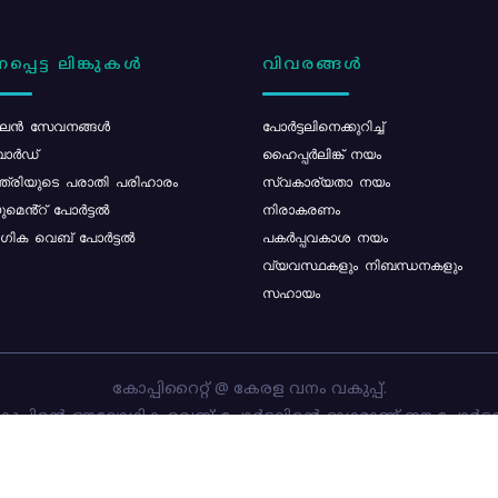
പ്പെട്ട ലിങ്കുകൾ
വിവരങ്ങൾ
ൻ സേവനങ്ങൾ
പോര്‍ട്ടലിനെക്കുറിച്ച്
ോർഡ്
ഹൈപ്പർലിങ്ക് നയം
്ത്രിയുടെ പരാതി പരിഹാരം
സ്വകാര്യതാ നയം
മെൻ്റ് പോർട്ടൽ
നിരാകരണം
ിക വെബ് പോർട്ടൽ
പകർപ്പവകാശ നയം
വ്യവസ്ഥകളും നിബന്ധനകളും
സഹായം
കോപ്പിറൈറ്റ് @ കേരള വനം വകുപ്പ്.
പ്പിന്റെ ഔദ്യോഗിക വെബ്-പോർട്ടലിന്റെ ഭാഗമാണ് ഈ പോർട്ട
ത്തിന്റെ ഉടമസ്ഥാവകാശം കേരള വനം വകുപ്പിനാണ്. പോർട്ടൽ 
ചെയ്തിട്ടുള്ളത്
സി-ഡിറ്റ്
ആണ്.