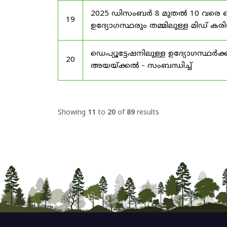
2025 ഡിസംബർ 8 മുതൽ 10 വരെ
19
ഉദ്യോഗസ്ഥരും തമ്മിലുള്ള മിഡ
ഡെപ്യൂട്ടേഷനിലുള്ള ഉദ്യോഗസ്ഥർക്ക
20
അയയ്ക്കൽ - സംബന്ധിച്ച്
Showing
11
to
20
of
89
results