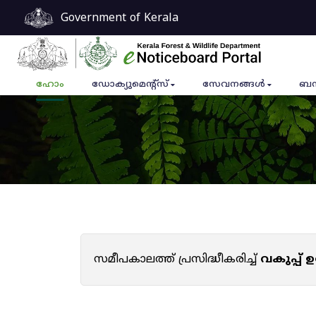
Government of Kerala
ഹോം
ഡോക്യുമെൻ്റ്സ്
സേവനങ്ങൾ
ബന
സമീപകാലത്ത് പ്രസിദ്ധീകരിച്ച്
വകുപ്പ്