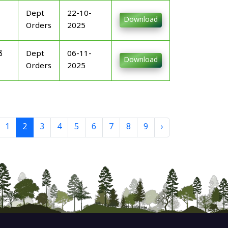
Dept
22-10-
Download
Orders
2025
ൾ
Dept
06-11-
Download
Orders
2025
1
2
3
4
5
6
7
8
9
›