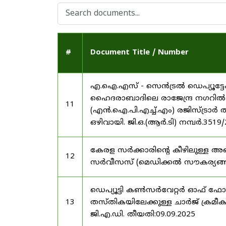
#
Document Title / Number
എ.ഐ.എസ് - സെൻട്രൽ ഡെപ്യൂട്ടേഷ
ഹൈദരാബാദിലെ രാജേന്ദ്ര നഗറിൽ നാഷണ
11
(എൻ.ഐ.പി.എച്ച്.എം) രജിസ്ട്രാർ
ഒഴിവായി. ജി.ഒ.(ആർ.ടി) നമ്പർ.3519
കേരള സർക്കാരിന്റെ കീഴിലുള്ള അഖ
12
സർവീസസ് (മെഡിക്കൽ സൗകര്യങ്ങൾ) 
ഡെപ്യൂട്ടി കൺസർവേറ്റർ ഓഫ് ഫോ
13
തസ്തികയിലേക്കുള്ള ചാർജ് ക്രമീകര
ജി.എ.ഡി. തീയതി:09.09.2025