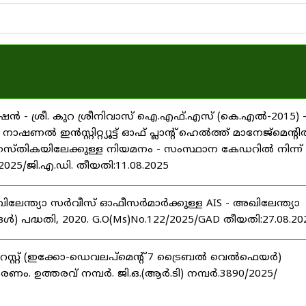
ൻ - ശ്രീ. കുറ ശ്രീനിവാസ് ഐ.എഫ്.എസ് (കെ.എൽ-2015) 
ൽ ഇൻസ്റ്റിറ്റ്യൂട്ട് ഓഫ് പ്ലാന്റ് ഹെൽത്ത് മാനേജ്‌മെന്റ
 തസ്തികയിലേക്കുള്ള നിയമനം - സംസ്ഥാന കേഡറിൽ നിന്ന്
/2025/ജി.എ.ഡി. തീയതി:11.08.2025
ിലേന്ത്യാ സർവീസ് ഓഫീസർമാർക്കുള്ള AIS - അഖിലേന്ത്യാ
പദ്ധതി, 2020. G.O(Ms)No.122/2025/GAD തീയതി:27.08.20
റസ്റ്റ് (ഇക്കോ-ഡെവലപ്മെന്റ് 7 ട്രൈബൽ വെൽഫെയർ)
ണം. ഉത്തരവ് നമ്പർ. ജി.ഒ.(ആർ.ടി) നമ്പർ.3890/2025/