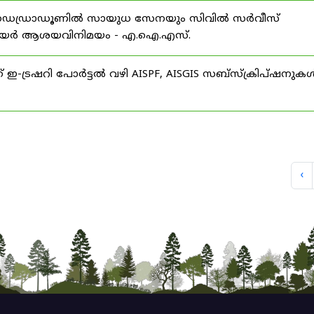
 ഡെഡ്രാഡൂണിൽ സായുധ സേനയും സിവിൽ സർവീസ്
് കരിയർ ആശയവിനിമയം - എ.ഐ.എസ്.
് ഇ-ട്രഷറി പോർട്ടൽ വഴി AISPF, AISGIS സബ്‌സ്‌ക്രിപ്‌ഷനുക
‹