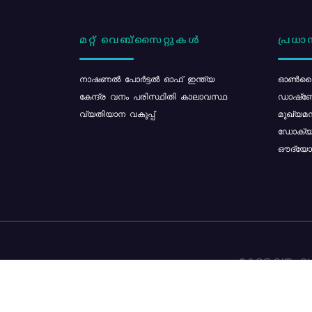
മറ്റ് വെബ്സൈറ്റുകൾ
പ്രധാന
നാഷണൽ പോർട്ടൽ ഓഫ് ഇന്ത്യ
ഓൺലൈ
കേന്ദ്ര വനം പരിസ്ഥിതി കാലാവസ്ഥ
ഡാഷ്ബ
വ്യതിയാന വകുപ്പ്
മുഖ്യമന
ഡോക്യു
ഔദ്യോഗ
കേരള വനം വകു
ഉള്ളടക്ക