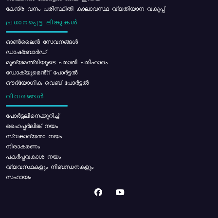
കേന്ദ്ര വനം പരിസ്ഥിതി കാലാവസ്ഥ വ്യതിയാന വകുപ്പ്
പ്രധാനപ്പെട്ട ലിങ്കുകൾ
ഓൺലൈൻ സേവനങ്ങൾ
ഡാഷ്ബോർഡ്
മുഖ്യമന്ത്രിയുടെ പരാതി പരിഹാരം
ഡോക്യുമെൻ്റ് പോർട്ടൽ
ഔദ്യോഗിക വെബ് പോർട്ടൽ
വിവരങ്ങൾ
പോര്‍ട്ടലിനെക്കുറിച്ച്
ഹൈപ്പർലിങ്ക് നയം
സ്വകാര്യതാ നയം
നിരാകരണം
പകർപ്പവകാശ നയം
വ്യവസ്ഥകളും നിബന്ധനകളും
സഹായം