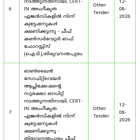
നടത്തുന്നതിനായി, CERT-
12-
Other
6
IN അംഗീകൃത
08-
Tender
ഏജൻസികളിൽ നിന്ന്
2026
ക്വട്ടേഷനുകൾ
ക്ഷണിക്കുന്നു - ചീഫ്
കൺസർവേറ്റർ ഓഫ്
ഫോറസ്റ്റ്സ്
(ഐ.ടി.),തിരുവനന്തപുരം
ഓൺലൈൻ
സോഫ്റ്റ്‌വെയർ
ആപ്ലിക്കേഷന്റെ
സുരക്ഷാ ഓഡിറ്റ്
നടത്തുന്നതിനായി, CERT-
12-
IN അംഗീകൃത
Other
7
08-
ഏജൻസികളിൽ നിന്ന്
Tender
2026
ക്വട്ടേഷനുകൾ
ക്ഷണിക്കുന്നു -
തിരുവനന്തപുരം ചീഫ്