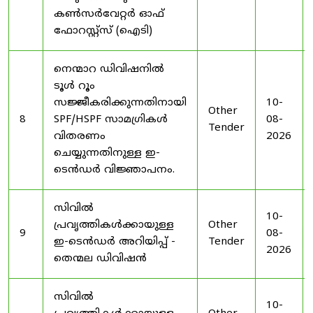
കൺസർവേറ്റർ ഓഫ്
ഫോറസ്റ്റ്സ് (ഐടി)
നെന്മാറ ഡിവിഷനിൽ
ടൂൾ റൂം
സജ്ജീകരിക്കുന്നതിനായി
10-
Other
8
SPF/HSPF സാമഗ്രികൾ
08-
Tender
വിതരണം
2026
ചെയ്യുന്നതിനുള്ള ഇ-
ടെൻഡർ വിജ്ഞാപനം.
സിവിൽ
10-
പ്രവൃത്തികൾക്കായുള്ള
Other
9
08-
ഇ-ടെൻഡർ അറിയിപ്പ് -
Tender
2026
തെന്മല ഡിവിഷൻ
സിവിൽ
10-