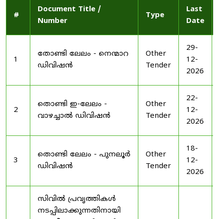
Document Title /
Last
#
Type
Number
Date
29-
തോണ്ടി ലേലം - നെന്മാറ
Other
1
12-
ഡിവിഷൻ
Tender
2026
22-
തൊണ്ടി ഇ-ലേലം -
Other
2
12-
വാഴച്ചാൽ ഡിവിഷൻ
Tender
2026
18-
തൊണ്ടി ലേലം - പുനലൂർ
Other
3
12-
ഡിവിഷൻ
Tender
2026
സിവിൽ പ്രവൃത്തികൾ
നടപ്പിലാക്കുന്നതിനായി