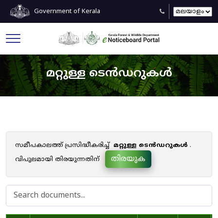
Government of Kerala
മറ്റുള്ള ടെൻഡറുകൾ
സമീപകാലത്ത് പ്രസിദ്ധീകരിച്ച്
മറ്റുള്ള ടെൻഡറുകൾ
.
തിരയുക
വിപുലമായി തിരയുന്നതിന്