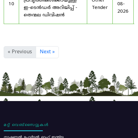
പ്രവൃത്തികൾക്കായുള്ള
Other
10
08-
ഇ-ടെൻഡർ അറിയിപ്പ് -
Tender
2026
തെന്മല ഡിവിഷൻ
« Previous
Next »
മറ്റ് വെബ്സൈറ്റുകൾ
നാഷണൽ പോർട്ടൽ ഓഫ് ഇന്ത്യ