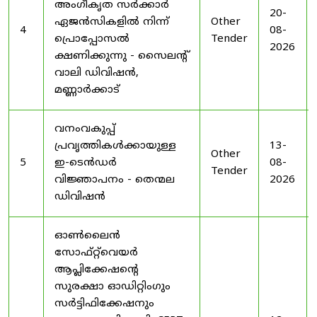
അംഗീകൃത സർക്കാർ
20-
ഏജൻസികളിൽ നിന്ന്
Other
4
08-
പ്രൊപ്പോസൽ
Tender
2026
ക്ഷണിക്കുന്നു - സൈലന്റ്
വാലി ഡിവിഷൻ,
മണ്ണാർക്കാട്
വനംവകുപ്പ്
പ്രവൃത്തികൾക്കായുള്ള
13-
Other
5
ഇ-ടെൻഡർ
08-
Tender
വിജ്ഞാപനം - തെന്മല
2026
ഡിവിഷൻ
ഓൺലൈൻ
സോഫ്റ്റ്‌വെയർ
ആപ്ലിക്കേഷന്റെ
സുരക്ഷാ ഓഡിറ്റിംഗും
സർട്ടിഫിക്കേഷനും