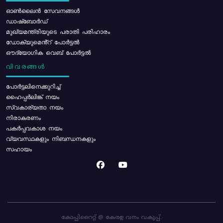
ഓൺലൈൻ സേവനങ്ങൾ
ഡാഷ്ബോർഡ്
മുഖ്യമന്ത്രിയുടെ പരാതി പരിഹാരം
ഡോക്യുമെൻ്റ് പോർട്ടൽ
ഔദ്യോഗിക വെബ് പോർട്ടൽ
വിവരങ്ങൾ
പോര്‍ട്ടലിനെക്കുറിച്ച്
ഹൈപ്പർലിങ്ക് നയം
സ്വകാര്യതാ നയം
നിരാകരണം
പകർപ്പവകാശ നയം
വ്യവസ്ഥകളും നിബന്ധനകളും
സഹായം
കോപ്പിറൈറ്റ് @ കേരള വനം വകുപ്പ്.