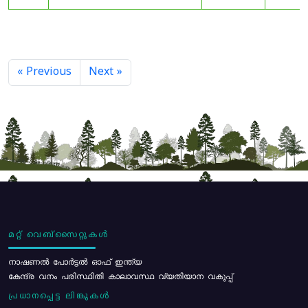
« Previous
Next »
മറ്റ് വെബ്സൈറ്റുകൾ
നാഷണൽ പോർട്ടൽ ഓഫ് ഇന്ത്യ
കേന്ദ്ര വനം പരിസ്ഥിതി കാലാവസ്ഥ വ്യതിയാന വകുപ്പ്
പ്രധാനപ്പെട്ട ലിങ്കുകൾ