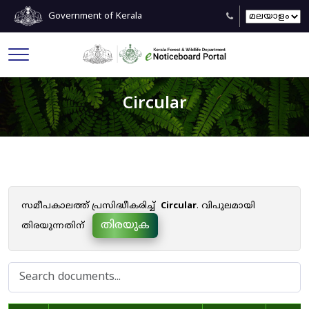
Government of Kerala
Circular
സമീപകാലത്ത് പ്രസിദ്ധീകരിച്ച്
Circular
. വിപുലമായി
തിരയുക
തിരയുന്നതിന്