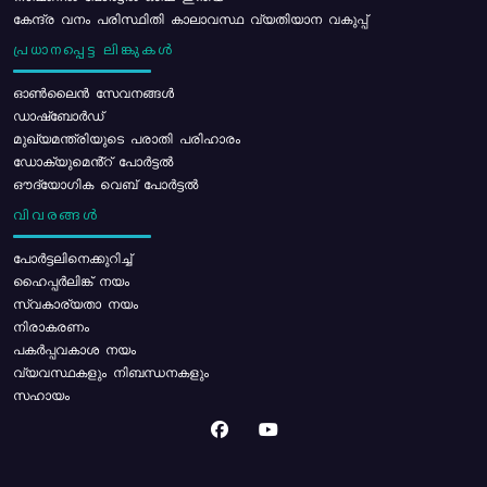
കേന്ദ്ര വനം പരിസ്ഥിതി കാലാവസ്ഥ വ്യതിയാന വകുപ്പ്
പ്രധാനപ്പെട്ട ലിങ്കുകൾ
ഓൺലൈൻ സേവനങ്ങൾ
ഡാഷ്ബോർഡ്
മുഖ്യമന്ത്രിയുടെ പരാതി പരിഹാരം
ഡോക്യുമെൻ്റ് പോർട്ടൽ
ഔദ്യോഗിക വെബ് പോർട്ടൽ
വിവരങ്ങൾ
പോര്‍ട്ടലിനെക്കുറിച്ച്
ഹൈപ്പർലിങ്ക് നയം
സ്വകാര്യതാ നയം
നിരാകരണം
പകർപ്പവകാശ നയം
വ്യവസ്ഥകളും നിബന്ധനകളും
സഹായം