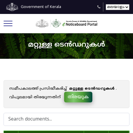
Government of Kerala
മറ്റുള്ള ടെൻഡറുകൾ
സമീപകാലത്ത് പ്രസിദ്ധീകരിച്ച്
മറ്റുള്ള ടെൻഡറുകൾ
.
തിരയുക
വിപുലമായി തിരയുന്നതിന്