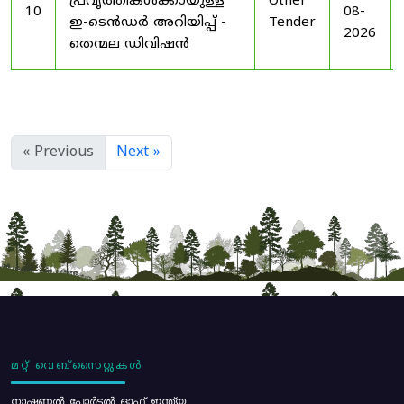
പ്രവൃത്തികൾക്കായുള്ള
Other
10
08-
ഇ-ടെൻഡർ അറിയിപ്പ് -
Tender
2026
തെന്മല ഡിവിഷൻ
« Previous
Next »
മറ്റ് വെബ്സൈറ്റുകൾ
നാഷണൽ പോർട്ടൽ ഓഫ് ഇന്ത്യ