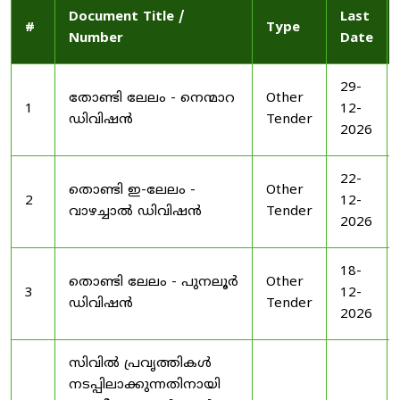
Document Title /
Last
#
Type
Number
Date
29-
തോണ്ടി ലേലം - നെന്മാറ
Other
1
12-
ഡിവിഷൻ
Tender
2026
22-
തൊണ്ടി ഇ-ലേലം -
Other
2
12-
വാഴച്ചാൽ ഡിവിഷൻ
Tender
2026
18-
തൊണ്ടി ലേലം - പുനലൂർ
Other
3
12-
ഡിവിഷൻ
Tender
2026
സിവിൽ പ്രവൃത്തികൾ
നടപ്പിലാക്കുന്നതിനായി