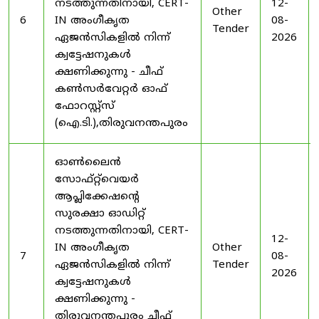
നടത്തുന്നതിനായി, CERT-
12-
Other
6
IN അംഗീകൃത
08-
Tender
ഏജൻസികളിൽ നിന്ന്
2026
ക്വട്ടേഷനുകൾ
ക്ഷണിക്കുന്നു - ചീഫ്
കൺസർവേറ്റർ ഓഫ്
ഫോറസ്റ്റ്സ്
(ഐ.ടി.),തിരുവനന്തപുരം
ഓൺലൈൻ
സോഫ്റ്റ്‌വെയർ
ആപ്ലിക്കേഷന്റെ
സുരക്ഷാ ഓഡിറ്റ്
നടത്തുന്നതിനായി, CERT-
12-
IN അംഗീകൃത
Other
7
08-
ഏജൻസികളിൽ നിന്ന്
Tender
2026
ക്വട്ടേഷനുകൾ
ക്ഷണിക്കുന്നു -
തിരുവനന്തപുരം ചീഫ്