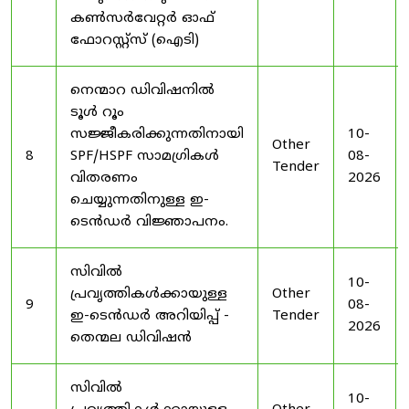
കൺസർവേറ്റർ ഓഫ്
ഫോറസ്റ്റ്സ് (ഐടി)
നെന്മാറ ഡിവിഷനിൽ
ടൂൾ റൂം
സജ്ജീകരിക്കുന്നതിനായി
10-
Other
8
SPF/HSPF സാമഗ്രികൾ
08-
Tender
വിതരണം
2026
ചെയ്യുന്നതിനുള്ള ഇ-
ടെൻഡർ വിജ്ഞാപനം.
സിവിൽ
10-
പ്രവൃത്തികൾക്കായുള്ള
Other
9
08-
ഇ-ടെൻഡർ അറിയിപ്പ് -
Tender
2026
തെന്മല ഡിവിഷൻ
സിവിൽ
10-