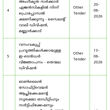
അംഗീകൃത സർക്കാർ
20-
ഏജൻസികളിൽ നിന്ന്
Other
4
08-
പ്രൊപ്പോസൽ
Tender
2026
ക്ഷണിക്കുന്നു - സൈലന്റ്
വാലി ഡിവിഷൻ,
മണ്ണാർക്കാട്
വനംവകുപ്പ്
പ്രവൃത്തികൾക്കായുള്ള
13-
Other
5
ഇ-ടെൻഡർ
08-
Tender
വിജ്ഞാപനം - തെന്മല
2026
ഡിവിഷൻ
ഓൺലൈൻ
സോഫ്റ്റ്‌വെയർ
ആപ്ലിക്കേഷന്റെ
സുരക്ഷാ ഓഡിറ്റിംഗും
സർട്ടിഫിക്കേഷനും