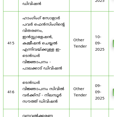
2025
ഡിവിഷൻ
ഹാംഗിംഗ് സോളാർ
പവർ ഫെൻസിംഗിന്റെ
വിതരണം,
ഇൻസ്റ്റാളേഷൻ,
10-
Other
415
കമ്മീഷൻ ചെയ്യൽ
09-
Tender
എന്നിവയ്ക്കുള്ള ഇ-
2025
ടെൻഡർ
വിജ്ഞാപനം -
പാലക്കാട് ഡിവിഷൻ
ടെൻഡർ
09-
വിജ്ഞാപനം സിവിൽ
Other
416
09-
വർക്ക്സ് - നിലമ്പൂർ
Tender
2025
സൗത്ത് ഡിവിഷൻ
വനവൽക്കരണ