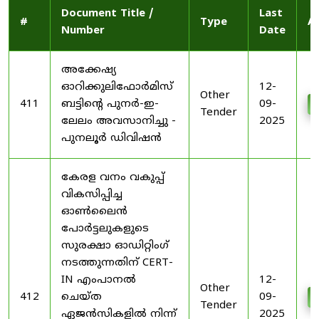
Document Title /
Last
#
Type
A
Number
Date
അക്കേഷ്യ
ഓറിക്കുലിഫോർമിസ്
12-
Other
411
ബട്ടിന്റെ പുനർ-ഇ-
09-
Tender
ലേലം അവസാനിച്ചു -
2025
പുനലൂർ ഡിവിഷൻ
കേരള വനം വകുപ്പ്
വികസിപ്പിച്ച
ഓൺലൈൻ
പോർട്ടലുകളുടെ
സുരക്ഷാ ഓഡിറ്റിംഗ്
നടത്തുന്നതിന് CERT-
IN എംപാനൽ
12-
Other
412
ചെയ്ത
09-
Tender
ഏജൻസികളിൽ നിന്ന്
2025