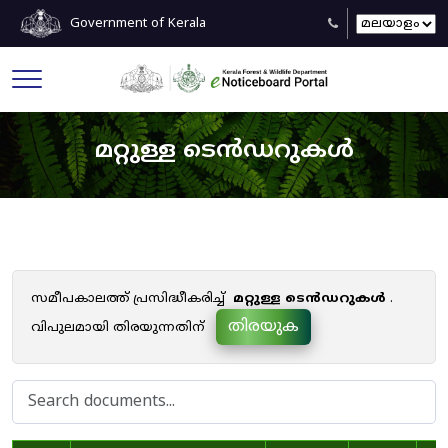
Government of Kerala
മറ്റുള്ള ടെൻഡറുകൾ
സമീപകാലത്ത് പ്രസിദ്ധീകരിച്ച്
മറ്റുള്ള ടെൻഡറുകൾ
.
തിരയുക
വിപുലമായി തിരയുന്നതിന്