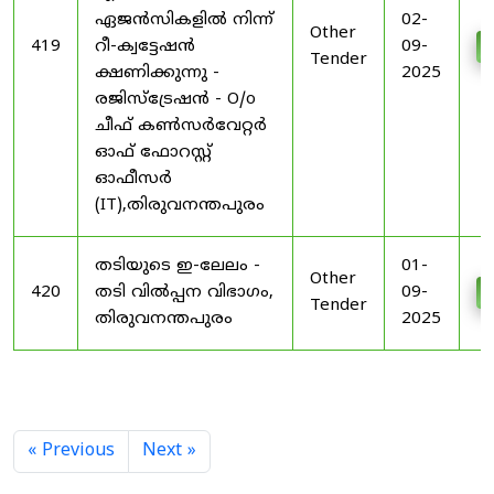
ഏജൻസികളിൽ നിന്ന്
02-
Other
419
റീ-ക്വട്ടേഷൻ
09-
Tender
ക്ഷണിക്കുന്നു -
2025
രജിസ്ട്രേഷൻ - O/o
ചീഫ് കൺസർവേറ്റർ
ഓഫ് ഫോറസ്റ്റ്
ഓഫീസർ
(IT),തിരുവനന്തപുരം
തടിയുടെ ഇ-ലേലം -
01-
Other
420
തടി വിൽപ്പന വിഭാഗം,
09-
Tender
തിരുവനന്തപുരം
2025
« Previous
Next »