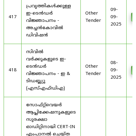
പ്രവൃത്തികൾക്കുള്ള
09-
ഇ-ടെൻഡർ
Other
417
09-
വിജ്ഞാപനം -
Tender
2025
അച്ചൻകോവിൽ
ഡിവിഷൻ
സിവിൽ
വർക്കുകളുടെ ഇ-
08-
ടെൻഡർ
Other
418
09-
വിജ്ഞാപനം - ഇ &
Tender
2025
ടിഡബ്ല്യു
(എസ്എഫ്ഡിഎ)
സോഫ്റ്റ്‌വെയർ
ആപ്ലിക്കേഷനുകളുടെ
സുരക്ഷാ
ഓഡിറ്റിനായി CERT-IN
എംപാനൽ ചെയ്ത