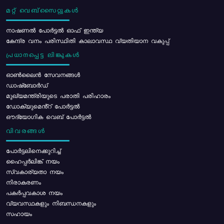
മറ്റ് വെബ്സൈറ്റുകൾ
നാഷണൽ പോർട്ടൽ ഓഫ് ഇന്ത്യ
കേന്ദ്ര വനം പരിസ്ഥിതി കാലാവസ്ഥ വ്യതിയാന വകുപ്പ്
പ്രധാനപ്പെട്ട ലിങ്കുകൾ
ഓൺലൈൻ സേവനങ്ങൾ
ഡാഷ്ബോർഡ്
മുഖ്യമന്ത്രിയുടെ പരാതി പരിഹാരം
ഡോക്യുമെൻ്റ് പോർട്ടൽ
ഔദ്യോഗിക വെബ് പോർട്ടൽ
വിവരങ്ങൾ
പോര്‍ട്ടലിനെക്കുറിച്ച്
ഹൈപ്പർലിങ്ക് നയം
സ്വകാര്യതാ നയം
നിരാകരണം
പകർപ്പവകാശ നയം
വ്യവസ്ഥകളും നിബന്ധനകളും
സഹായം