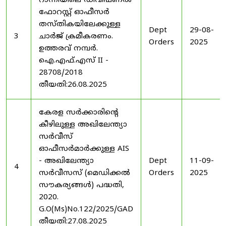
റാന്നിയിലെ ഡിവിഷണൽ
ഫോറസ്റ്റ് ഓഫീസർ
തസ്തികയിലേക്കുള്ള
Dept
29-08-
3
ചാർജ് ക്രമീകരണം.
Orders
2025
ഉത്തരവ് നമ്പർ.
ഐ.എഫ്.എസ് II -
28708/2018
തീയതി:26.08.2025
കേരള സർക്കാരിന്റെ
കീഴിലുള്ള അഖിലേന്ത്യാ
സർവീസ്
ഓഫീസർമാർക്കുള്ള AIS
- അഖിലേന്ത്യാ
Dept
11-09-
4
സർവീസസ് (മെഡിക്കൽ
Orders
2025
സൗകര്യങ്ങൾ) പദ്ധതി,
2020.
G.O(Ms)No.122/2025/GAD
തീയതി:27.08.2025