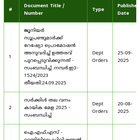
Document Title /
Published
#
Type
Number
Date
ജൂനിയർ
സൂപ്രണ്ടുമാർക്ക്
റേഷ്യോ പ്രൊമോഷൻ
അനുവദിച്ച് ഉത്തരവ്
Dept
25-09-
1
പുറപ്പെടുവിക്കുന്നത് -
Orders
2025
സംബന്ധിച്ച് .നമ്പർ.ഇ3-
1524/2023
തീയതി:24.09.2025
സർക്കിൾ തല വനം
Dept
20-08-
2
കായിക മേള 2025 -
Orders
2025
സംബന്ധിച്ച്
ഐ.എഫ്.എസ് -