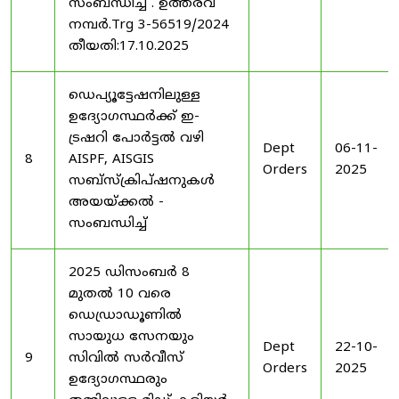
സംബന്ധിച്ച് . ഉത്തരവ്
നമ്പർ.Trg 3-56519/2024
തീയതി:17.10.2025
ഡെപ്യൂട്ടേഷനിലുള്ള
ഉദ്യോഗസ്ഥർക്ക് ഇ-
ട്രഷറി പോർട്ടൽ വഴി
Dept
06-11-
8
AISPF, AISGIS
Orders
2025
സബ്‌സ്‌ക്രിപ്‌ഷനുകൾ
അയയ്ക്കൽ -
സംബന്ധിച്ച്
2025 ഡിസംബർ 8
മുതൽ 10 വരെ
ഡെഡ്രാഡൂണിൽ
സായുധ സേനയും
Dept
22-10-
9
സിവിൽ സർവീസ്
Orders
2025
ഉദ്യോഗസ്ഥരും