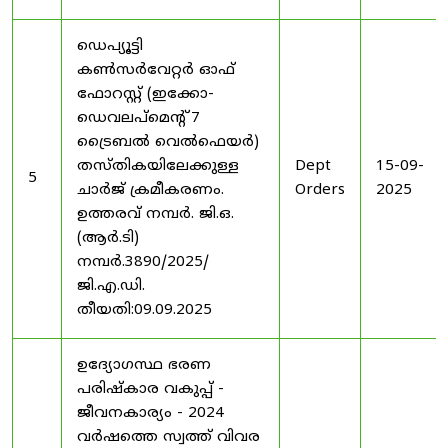
ഡെപ്യൂട്ടി
കൺസർവേറ്റർ ഓഫ്
ഫോറസ്റ്റ് (ഇക്കോ-
ഡെവലപ്മെന്റ് 7
ട്രൈബൽ വെൽഫെയർ)
തസ്തികയിലേക്കുള്ള
Dept
15-09-
5
ചാർജ് ക്രമീകരണം.
Orders
2025
ഉത്തരവ് നമ്പർ. ജി.ഒ.
(ആർ.ടി)
നമ്പർ.3890/2025/
ജി.എ.ഡി.
തീയതി:09.09.2025
ഉദ്യോഗസ്ഥ ഭരണ
പരിഷ്കാര വകുപ്പ് -
ജീവനകാര്യം - 2024
വർഷത്തെ സ്വത്ത് വിവര