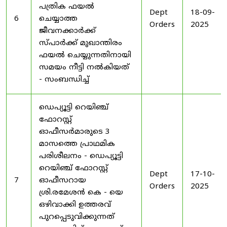
പത്രിക ഫയൽ
Dept
18-09-
6
ചെയ്യാത്ത
Orders
2025
ജീവനക്കാർക്ക്
സ്പാർക്ക് മുഖാന്തിരം
ഫയൽ ചെയ്യുന്നതിനായി
സമയം നീട്ടി നൽകിയത്
- സംബന്ധിച്ച്
ഡെപ്യൂട്ടി റെയിഞ്ച്
ഫോറസ്റ്റ്
ഓഫീസർമാരുടെ 3
മാസത്തെ പ്രാഥമിക
പരിശീലനം - ഡെപ്യൂട്ടി
റെയിഞ്ച് ഫോറസ്റ്റ്
Dept
17-10-
7
ഓഫീസറായ
Orders
2025
ശ്രി.രമേശൻ കെ - യെ
ഒഴിവാക്കി ഉത്തരവ്
പുറപ്പെടുവിക്കുന്നത്