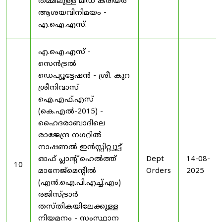
തമ്മിലുള്ള മിഡ് കരിയർ
ആശയവിനിമയം -
എ.ഐ.എസ്.
എ.ഐ.എസ് -
സെൻട്രൽ
ഡെപ്യൂട്ടേഷൻ - ശ്രീ. കുറ
ശ്രീനിവാസ്
ഐ.എഫ്.എസ്
(കെ.എൽ-2015) -
ഹൈദരാബാദിലെ
രാജേന്ദ്ര നഗറിൽ
നാഷണൽ ഇൻസ്റ്റിറ്റ്യൂട്ട്
ഓഫ് പ്ലാന്റ് ഹെൽത്ത്
Dept
14-08-
10
മാനേജ്‌മെന്റിൽ
Orders
2025
(എൻ.ഐ.പി.എച്ച്.എം)
രജിസ്ട്രാർ
തസ്തികയിലേക്കുള്ള
നിയമനം - സംസ്ഥാന