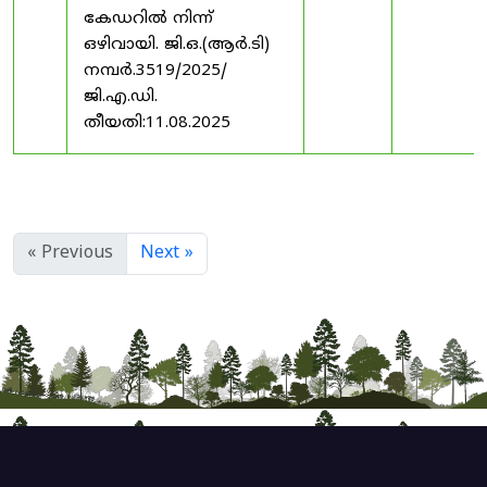
കേഡറിൽ നിന്ന്
ഒഴിവായി. ജി.ഒ.(ആർ.ടി)
നമ്പർ.3519/2025/
ജി.എ.ഡി.
തീയതി:11.08.2025
« Previous
Next »