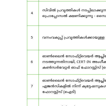
സിവിൽ പ്രവൃത്തികൾ നടപ്പിലാക്
4
പ്രൊപ്പോസൽ ക്ഷണിക്കുന്നു - സൈലന
5
വനംവകുപ്പ് പ്രവൃത്തികൾക്കായു
ഓൺലൈൻ സോഫ്റ്റ്‌വെയർ ആപ്ലിക്കേ
6
നടത്തുന്നതിനായി, CERT-IN അംഗീക
കൺസർവേറ്റർ ഓഫ് ഫോറസ്റ്റ്സ് (ഐ
ഓൺലൈൻ സോഫ്റ്റ്‌വെയർ ആപ്ലിക്ക
7
ഏജൻസികളിൽ നിന്ന് ക്വട്ടേഷനുകൾ
ഫോറസ്റ്റ്സ് (ഐടി)