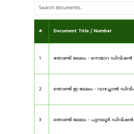
#
Document Title / Number
1
തോണ്ടി ലേലം - നെന്മാറ ഡിവിഷൻ
2
തൊണ്ടി ഇ-ലേലം - വാഴച്ചാൽ ഡിവ
3
തൊണ്ടി ലേലം - പുനലൂർ ഡിവിഷൻ