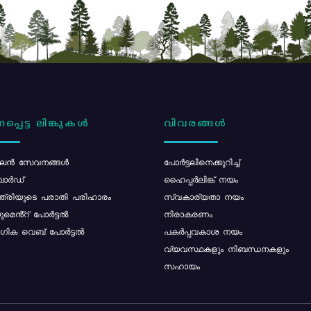
പ്പെട്ട ലിങ്കുകൾ
വിവരങ്ങൾ
ൻ സേവനങ്ങൾ
പോര്‍ട്ടലിനെക്കുറിച്ച്
ോർഡ്
ഹൈപ്പർലിങ്ക് നയം
്ത്രിയുടെ പരാതി പരിഹാരം
സ്വകാര്യതാ നയം
മെൻ്റ് പോർട്ടൽ
നിരാകരണം
ിക വെബ് പോർട്ടൽ
പകർപ്പവകാശ നയം
വ്യവസ്ഥകളും നിബന്ധനകളും
സഹായം