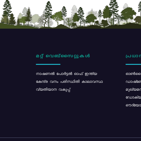
മറ്റ് വെബ്സൈറ്റുകൾ
പ്രധാന
നാഷണൽ പോർട്ടൽ ഓഫ് ഇന്ത്യ
ഓൺലൈ
കേന്ദ്ര വനം പരിസ്ഥിതി കാലാവസ്ഥ
ഡാഷ്ബ
വ്യതിയാന വകുപ്പ്
മുഖ്യമന
ഡോക്യു
ഔദ്യോഗ