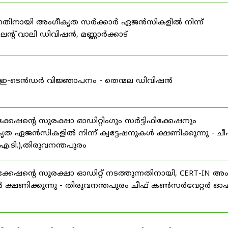
കുന്നതിനായി അംഗീകൃത സർക്കാർ ഏജൻസികളിൽ നിന്ന്
്റ് വാലി ഡിവിഷൻ, മണ്ണാർക്കാട്
ള്ള ഇ-ടെൻഡർ വിജ്ഞാപനം - തെന്മല ഡിവിഷൻ
ഷന്റെ സുരക്ഷാ ഓഡിറ്റിംഗും സർട്ടിഫിക്കേഷനും
ൃത ഏജൻസികളിൽ നിന്ന് ക്വട്ടേഷനുകൾ ക്ഷണിക്കുന്നു - ചീ
.ടി.),തിരുവനന്തപുരം
േഷന്റെ സുരക്ഷാ ഓഡിറ്റ് നടത്തുന്നതിനായി, CERT-IN അ
 ക്ഷണിക്കുന്നു - തിരുവനന്തപുരം ചീഫ് കൺസർവേറ്റർ ഓഫ