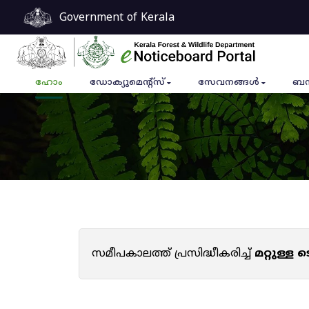
Government of Kerala
ഹോം
ഡോക്യുമെൻ്റ്സ്
സേവനങ്ങൾ
ബന
സമീപകാലത്ത് പ്രസിദ്ധീകരിച്ച്
മറ്റുള്