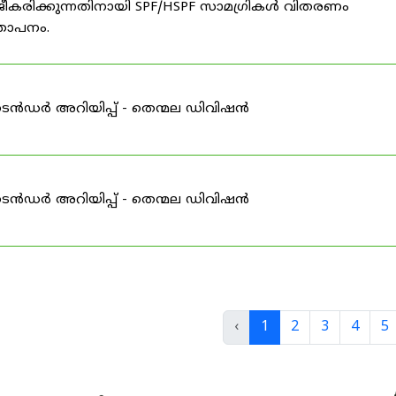
ീകരിക്കുന്നതിനായി SPF/HSPF സാമഗ്രികൾ വിതരണം
്ഞാപനം.
ടെൻഡർ അറിയിപ്പ് - തെന്മല ഡിവിഷൻ
ടെൻഡർ അറിയിപ്പ് - തെന്മല ഡിവിഷൻ
‹
1
2
3
4
5