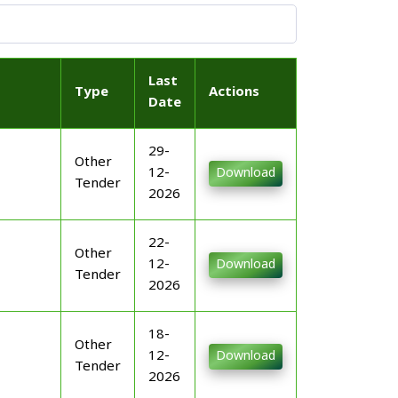
Last
Type
Actions
Date
29-
Other
12-
Download
Tender
2026
22-
Other
12-
Download
Tender
2026
18-
Other
12-
Download
Tender
2026