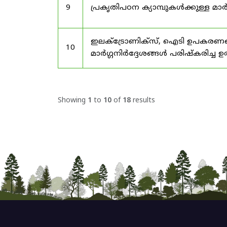
9
പ്രകൃതിപഠന ക്യാമ്പുകൾക്കുള്ള മാർ
ഇലക്‌ട്രോണിക്‌സ്, ഐടി ഉപകരണങ്
10
മാർഗ്ഗനിർദ്ദേശങ്ങൾ പരിഷ്‌കരിച്ച ഉ
Showing
1
to
10
of
18
results