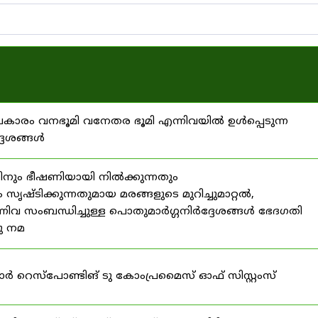
്രകാരം വനഭൂമി വനേതര ഭൂമി എന്നിവയിൽ ഉൾപ്പെടുന്ന
്ദേശങ്ങൾ
ിനും ഭീഷണിയായി നിൽക്കുന്നതും
ൃഷ്ടിക്കുന്നതുമായ മരങ്ങളുടെ മുറിച്ചുമാറ്റൽ,
നിവ സംബന്ധിച്ചുള്ള പൊതുമാർഗ്ഗനിർദ്ദേശങ്ങൾ ഭേദഗതി
നു നമ
ഫോർ റെസ്‌പോണ്ടിങ് ടു കോംപ്രമൈസ് ഓഫ് സിസ്റ്റംസ്