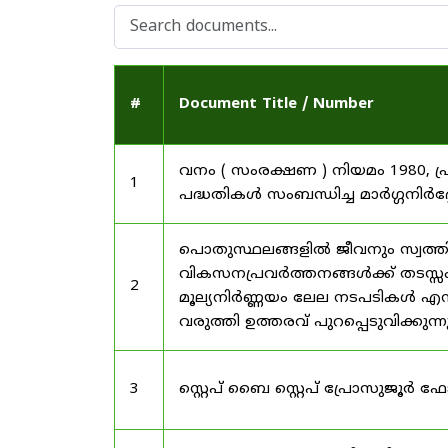
#
Document Title / Number
വനം ( സംരക്ഷണ ) നിയമം 1980, പ
1
പദ്ധതികൾ സംബന്ധിച്ച മാർഗ്ഗനിർദ
പൊതുസ്ഥലങ്ങളിൽ ജീവനും സ്വത്ത
വികസനപ്രവർത്തനങ്ങൾക്ക് തടസ്സം സ
2
മൂല്യനിർണ്ണയം ലേല നടപടികൾ എന്
വരുത്തി ഉത്തരവ് പുറപ്പെടുവിക്കുന്
3
സ്റ്റെപ് ബൈ സ്റ്റെപ് പ്രോസുജൂർ 