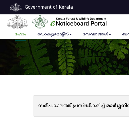
Government of Kerala
ഹോം
ഡോക്യുമെൻ്റ്സ്
സേവനങ്ങൾ
ബന
സമീപകാലത്ത് പ്രസിദ്ധീകരിച്ച്
മാർഗ്ഗനി