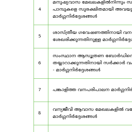
മനുഷ്യവാസ മേഖലകളിൽനിന്നും സർട
4
പാമ്പുകളെ സുരക്ഷിതമായി അവയു
മാർഗ്ഗനിർദ്ദേശങ്ങൾ
ശാസ്ത്രീയ ഗവേഷണത്തിനായി വന
5
ശേഖരിക്കുന്നതിനുള്ള മാർഗ്ഗനിർദ്
സംസ്ഥാന ആസൂത്രണ ബോർഡിൻ്റെ പി
6
തയ്യാറാക്കുന്നതിനായി സർക്കാ
- മാർഗ്ഗനിർദ്ദേശങ്ങൾ
7
പങ്കാളിത്ത വനപരിപാലന മാർഗ്ഗനിർ
വന്യജീവി ആവാസ മേഖലകളിൽ വനേത
8
മാർഗ്ഗനിർദ്ദേശങ്ങൾ