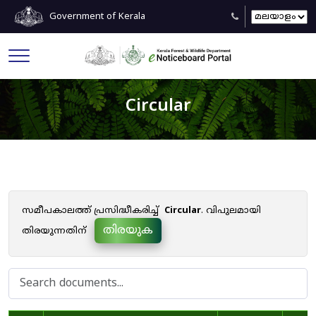
Government of Kerala
Circular
സമീപകാലത്ത് പ്രസിദ്ധീകരിച്ച്
Circular
. വിപുലമായി
തിരയുക
തിരയുന്നതിന്