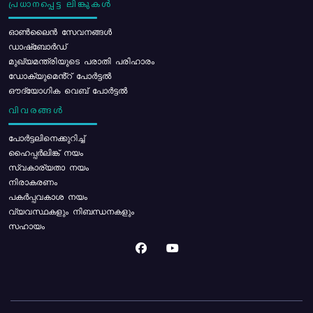
പ്രധാനപ്പെട്ട ലിങ്കുകൾ
ഓൺലൈൻ സേവനങ്ങൾ
ഡാഷ്ബോർഡ്
മുഖ്യമന്ത്രിയുടെ പരാതി പരിഹാരം
ഡോക്യുമെൻ്റ് പോർട്ടൽ
ഔദ്യോഗിക വെബ് പോർട്ടൽ
വിവരങ്ങൾ
പോര്‍ട്ടലിനെക്കുറിച്ച്
ഹൈപ്പർലിങ്ക് നയം
സ്വകാര്യതാ നയം
നിരാകരണം
പകർപ്പവകാശ നയം
വ്യവസ്ഥകളും നിബന്ധനകളും
സഹായം