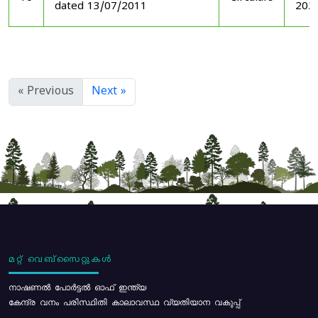
dated 13/07/2011
202
« Previous
Next »
മറ്റ് വെബ്സൈറ്റുകൾ
നാഷണൽ പോർട്ടൽ ഓഫ് ഇന്ത്യ
കേന്ദ്ര വനം പരിസ്ഥിതി കാലാവസ്ഥ വ്യതിയാന വകുപ്പ്