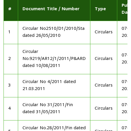
Publ
#
Document Title / Number
Type
Dat
Circular No2510/D1/2010/Sta
07-1
1
Circulars
dated 26/05/2010
202
Circular
07-1
2
No.9219/AR12/1/2011/P&ARD
Circulars
202
dated 10/08/2011
Circular No 4/2011 dated
07-1
3
Circulars
21.03.2011
202
Circular No 31/2011/Fin
07-1
4
Circulars
dated 31/05/2011
202
Circular No.28/2011/Fin dated
07-1