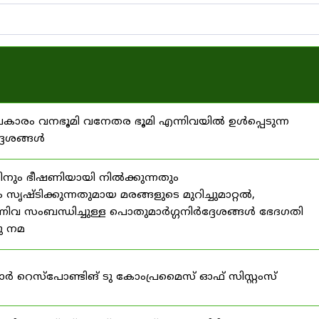
്രകാരം വനഭൂമി വനേതര ഭൂമി എന്നിവയിൽ ഉൾപ്പെടുന്ന
്ദേശങ്ങൾ
ിനും ഭീഷണിയായി നിൽക്കുന്നതും
ൃഷ്ടിക്കുന്നതുമായ മരങ്ങളുടെ മുറിച്ചുമാറ്റൽ,
നിവ സംബന്ധിച്ചുള്ള പൊതുമാർഗ്ഗനിർദ്ദേശങ്ങൾ ഭേദഗതി
നു നമ
ഫോർ റെസ്‌പോണ്ടിങ് ടു കോംപ്രമൈസ് ഓഫ് സിസ്റ്റംസ്