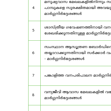
മനുഷ്യവാസ മേഖലകളിൽനിന്നും സർട
4
പാമ്പുകളെ സുരക്ഷിതമായി അവയു
മാർഗ്ഗനിർദ്ദേശങ്ങൾ
ശാസ്ത്രീയ ഗവേഷണത്തിനായി വന
5
ശേഖരിക്കുന്നതിനുള്ള മാർഗ്ഗനിർദ്
സംസ്ഥാന ആസൂത്രണ ബോർഡിൻ്റെ പി
6
തയ്യാറാക്കുന്നതിനായി സർക്കാ
- മാർഗ്ഗനിർദ്ദേശങ്ങൾ
7
പങ്കാളിത്ത വനപരിപാലന മാർഗ്ഗനിർ
വന്യജീവി ആവാസ മേഖലകളിൽ വനേത
8
മാർഗ്ഗനിർദ്ദേശങ്ങൾ