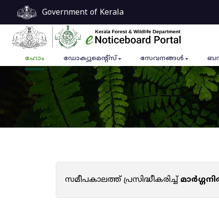
Government of Kerala
ഹോം
ഡോക്യുമെൻ്റ്സ്
സേവനങ്ങൾ
ബന
സമീപകാലത്ത് പ്രസിദ്ധീകരിച്ച്
മാർഗ്ഗനി