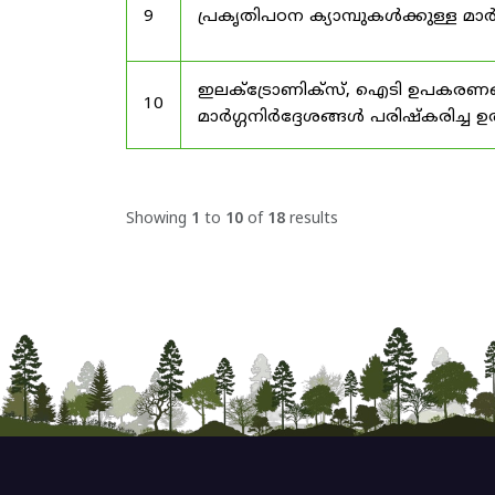
9
പ്രകൃതിപഠന ക്യാമ്പുകൾക്കുള്ള മാർ
ഇലക്‌ട്രോണിക്‌സ്, ഐടി ഉപകരണങ്
10
മാർഗ്ഗനിർദ്ദേശങ്ങൾ പരിഷ്‌കരിച്ച ഉ
Showing
1
to
10
of
18
results