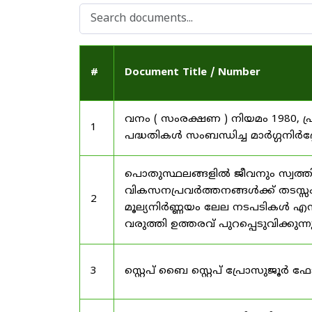
#
Document Title / Number
വനം ( സംരക്ഷണ ) നിയമം 1980, പ
1
പദ്ധതികൾ സംബന്ധിച്ച മാർഗ്ഗനിർദ
പൊതുസ്ഥലങ്ങളിൽ ജീവനും സ്വത്ത
വികസനപ്രവർത്തനങ്ങൾക്ക് തടസ്സം സ
2
മൂല്യനിർണ്ണയം ലേല നടപടികൾ എന്
വരുത്തി ഉത്തരവ് പുറപ്പെടുവിക്കുന്
3
സ്റ്റെപ് ബൈ സ്റ്റെപ് പ്രോസുജൂർ 