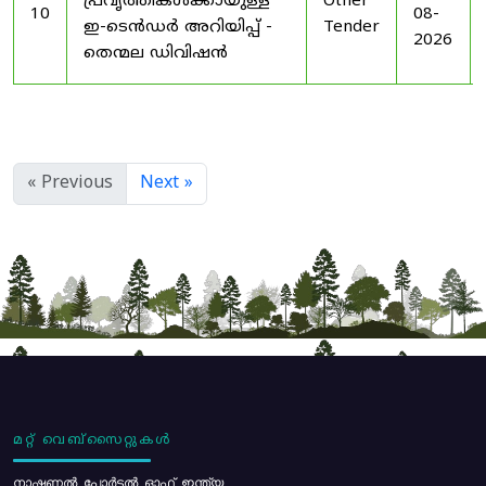
പ്രവൃത്തികൾക്കായുള്ള
Other
10
08-
ഇ-ടെൻഡർ അറിയിപ്പ് -
Tender
2026
തെന്മല ഡിവിഷൻ
« Previous
Next »
മറ്റ് വെബ്സൈറ്റുകൾ
നാഷണൽ പോർട്ടൽ ഓഫ് ഇന്ത്യ