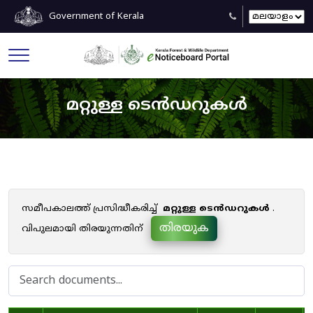
Government of Kerala
മറ്റുള്ള ടെൻഡറുകൾ
സമീപകാലത്ത് പ്രസിദ്ധീകരിച്ച്
മറ്റുള്ള ടെൻഡറുകൾ
.
തിരയുക
വിപുലമായി തിരയുന്നതിന്