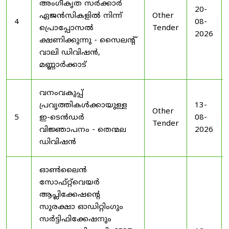
അംഗീകൃത സർക്കാർ
20-
ഏജൻസികളിൽ നിന്ന്
Other
4
08-
പ്രൊപ്പോസൽ
Tender
2026
ക്ഷണിക്കുന്നു - സൈലന്റ്
വാലി ഡിവിഷൻ,
മണ്ണാർക്കാട്
വനംവകുപ്പ്
പ്രവൃത്തികൾക്കായുള്ള
13-
Other
5
ഇ-ടെൻഡർ
08-
Tender
വിജ്ഞാപനം - തെന്മല
2026
ഡിവിഷൻ
ഓൺലൈൻ
സോഫ്റ്റ്‌വെയർ
ആപ്ലിക്കേഷന്റെ
സുരക്ഷാ ഓഡിറ്റിംഗും
സർട്ടിഫിക്കേഷനും