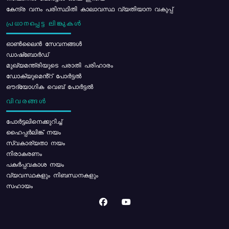
കേന്ദ്ര വനം പരിസ്ഥിതി കാലാവസ്ഥ വ്യതിയാന വകുപ്പ്
പ്രധാനപ്പെട്ട ലിങ്കുകൾ
ഓൺലൈൻ സേവനങ്ങൾ
ഡാഷ്ബോർഡ്
മുഖ്യമന്ത്രിയുടെ പരാതി പരിഹാരം
ഡോക്യുമെൻ്റ് പോർട്ടൽ
ഔദ്യോഗിക വെബ് പോർട്ടൽ
വിവരങ്ങൾ
പോര്‍ട്ടലിനെക്കുറിച്ച്
ഹൈപ്പർലിങ്ക് നയം
സ്വകാര്യതാ നയം
നിരാകരണം
പകർപ്പവകാശ നയം
വ്യവസ്ഥകളും നിബന്ധനകളും
സഹായം