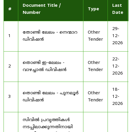
Document Title /
Last
#
Type
Number
Date
29-
തോണ്ടി ലേലം - നെന്മാറ
Other
1
12-
ഡിവിഷൻ
Tender
2026
22-
തൊണ്ടി ഇ-ലേലം -
Other
2
12-
വാഴച്ചാൽ ഡിവിഷൻ
Tender
2026
18-
തൊണ്ടി ലേലം - പുനലൂർ
Other
3
12-
ഡിവിഷൻ
Tender
2026
സിവിൽ പ്രവൃത്തികൾ
നടപ്പിലാക്കുന്നതിനായി