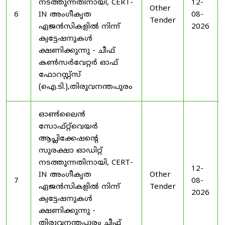
നടത്തുന്നതിനായി, CERT-
12-
Other
6
IN അംഗീകൃത
08-
Tender
ഏജൻസികളിൽ നിന്ന്
2026
ക്വട്ടേഷനുകൾ
ക്ഷണിക്കുന്നു - ചീഫ്
കൺസർവേറ്റർ ഓഫ്
ഫോറസ്റ്റ്സ്
(ഐ.ടി.),തിരുവനന്തപുരം
ഓൺലൈൻ
സോഫ്റ്റ്‌വെയർ
ആപ്ലിക്കേഷന്റെ
സുരക്ഷാ ഓഡിറ്റ്
നടത്തുന്നതിനായി, CERT-
12-
IN അംഗീകൃത
Other
7
08-
ഏജൻസികളിൽ നിന്ന്
Tender
2026
ക്വട്ടേഷനുകൾ
ക്ഷണിക്കുന്നു -
തിരുവനന്തപുരം ചീഫ്