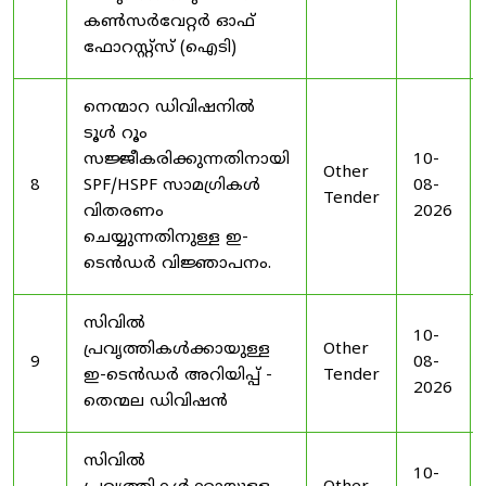
കൺസർവേറ്റർ ഓഫ്
ഫോറസ്റ്റ്സ് (ഐടി)
നെന്മാറ ഡിവിഷനിൽ
ടൂൾ റൂം
സജ്ജീകരിക്കുന്നതിനായി
10-
Other
8
SPF/HSPF സാമഗ്രികൾ
08-
Tender
വിതരണം
2026
ചെയ്യുന്നതിനുള്ള ഇ-
ടെൻഡർ വിജ്ഞാപനം.
സിവിൽ
10-
പ്രവൃത്തികൾക്കായുള്ള
Other
9
08-
ഇ-ടെൻഡർ അറിയിപ്പ് -
Tender
2026
തെന്മല ഡിവിഷൻ
സിവിൽ
10-