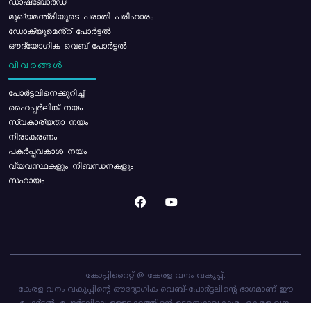
ഡാഷ്ബോർഡ്
മുഖ്യമന്ത്രിയുടെ പരാതി പരിഹാരം
ഡോക്യുമെൻ്റ് പോർട്ടൽ
ഔദ്യോഗിക വെബ് പോർട്ടൽ
വിവരങ്ങൾ
പോര്‍ട്ടലിനെക്കുറിച്ച്
ഹൈപ്പർലിങ്ക് നയം
സ്വകാര്യതാ നയം
നിരാകരണം
പകർപ്പവകാശ നയം
വ്യവസ്ഥകളും നിബന്ധനകളും
സഹായം
കോപ്പിറൈറ്റ് @ കേരള വനം വകുപ്പ്.
കേരള വനം വകുപ്പിന്റെ ഔദ്യോഗിക വെബ്-പോർട്ടലിന്റെ ഭാഗമാണ് ഈ
പോർട്ടൽ. പോർട്ടലിലെ ഉള്ളടക്കത്തിന്റെ ഉടമസ്ഥാവകാശം കേരള വനം