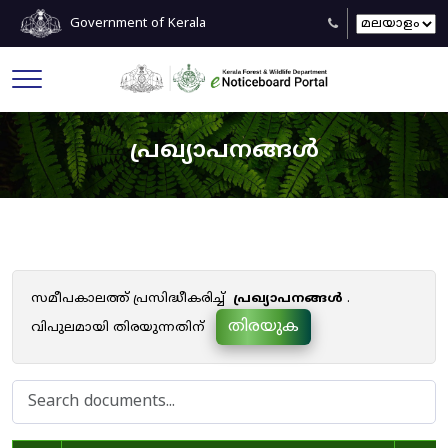
Government of Kerala
പ്രഖ്യാപനങ്ങൾ
സമീപകാലത്ത് പ്രസിദ്ധീകരിച്ച്
പ്രഖ്യാപനങ്ങൾ
.
തിരയുക
വിപുലമായി തിരയുന്നതിന്