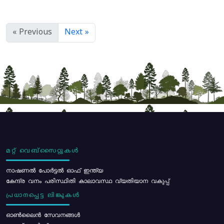
« Previous
Next »
മറ്റ് വെബ്സൈറ്റുകൾ
നാഷണൽ പോർട്ടൽ ഓഫ് ഇന്ത്യ
കേന്ദ്ര വനം പരിസ്ഥിതി കാലാവസ്ഥ വ്യതിയാന വകുപ്പ്
പ്രധാനപ്പെട്ട ലിങ്കുകൾ
ഓൺലൈൻ സേവനങ്ങൾ