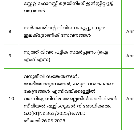
സ്റ്റേറ്റ് ഫോറസ്റ്റ് ട്രെയിനിംഗ് ഇൻസ്റ്റിറ്റ്യൂട്ട്,
വാളയാർ
സർക്കാരിന്റെ വിവിധ വകുപ്പുകളുടെ
8
Anno
ഇലക്ട്രോണിക് സേവനങ്ങൾ
സ്വത്ത് വിവര പട്ടിക സമർപ്പണം (ഐ
9
Anno
എഫ് എസ)
വന്യജീവി സങ്കേതങ്ങൾ,
ദേശീയോദ്യാനങ്ങൾ, കടുവ സംരക്ഷണ
കേന്ദ്രങ്ങൾ എന്നിവയ്ക്കുള്ളിൽ
10
വാണിജ്യ സിനിമ അല്ലെങ്കിൽ ടെലിവിഷൻ
Anno
സീരിയൽ ഷൂട്ടിംഗുകൾ നിരോധിക്കൽ.
G.O(Rt)No.363/2025/F&WLD
തീയതി:26.08.2025