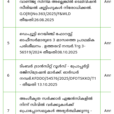
4
വാണിജ്യ സിനിമ അല്ലെങ്കിൽ ടെലിവിഷൻ
Anno
സീരിയൽ ഷൂട്ടിംഗുകൾ നിരോധിക്കൽ.
G.O(Rt)No.363/2025/F&WLD
തീയതി:26.08.2025
ഡെപ്യൂട്ടി റെയിഞ്ച് ഫോറസ്റ്റ്
ഓഫീസർമാരുടെ 3 മാസത്തെ പ്രാഥമിക
5
Anno
പരിശീലനം . ഉത്തരവ് നമ്പർ.Trg 3-
56519/2024 തീയതി:08.10.2025
ടിംബർ ട്രാൻസിറ്റ് റൂൾസ് - പ്രോപ്പർട്ടി
രജിസ്ട്രേഷൻ മാർക്ക്. ഓർഡർ
6
Anno
നമ്പർ.KFDDO/54576/2025/DFOTSKKD/T1
- തീയതി 13.10.2025
അംഗീകൃത സർക്കാർ ഏജൻസികളിൽ
നിന്ന് സിവിൽ വർക്കുകൾക്ക്
7
പ്രൊപ്പോസലുകൾ അഭ്യർത്ഥിക്കുന്നു -
Anno