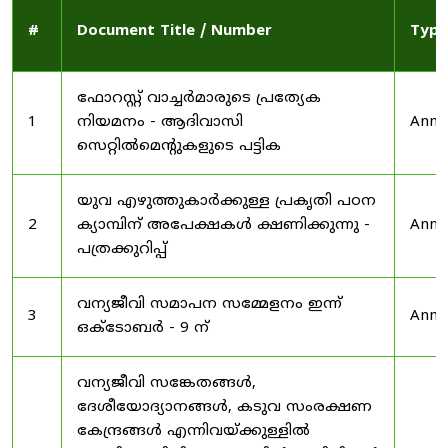
#
Document Title / Number
Type
ഫോറസ്റ്റ് വാച്ചർമാരുടെ പ്രത്യേക
1
നിയമനം - ആദിവാസി
Anno
സെറ്റിൽമെന്റുകളുടെ പട്ടിക
യുവ എഴുത്തുകാർക്കുള്ള പ്രകൃതി പഠന
2
ക്യാമ്പിന് അപേക്ഷകൾ ക്ഷണിക്കുന്നു -
Anno
പത്രക്കുറിപ്പ്
വന്യജീവി സമാപന സമ്മേളനം ഇന്ന്
3
Anno
ഒക്ടോബർ - 9 ന്
വന്യജീവി സങ്കേതങ്ങൾ,
ദേശീയോദ്യാനങ്ങൾ, കടുവ സംരക്ഷണ
കേന്ദ്രങ്ങൾ എന്നിവയ്ക്കുള്ളിൽ