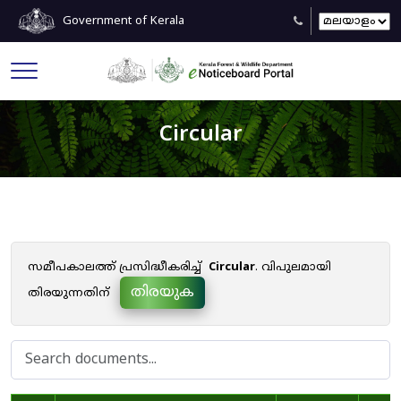
Government of Kerala
Circular
സമീപകാലത്ത് പ്രസിദ്ധീകരിച്ച്
Circular
. വിപുലമായി
തിരയുക
തിരയുന്നതിന്