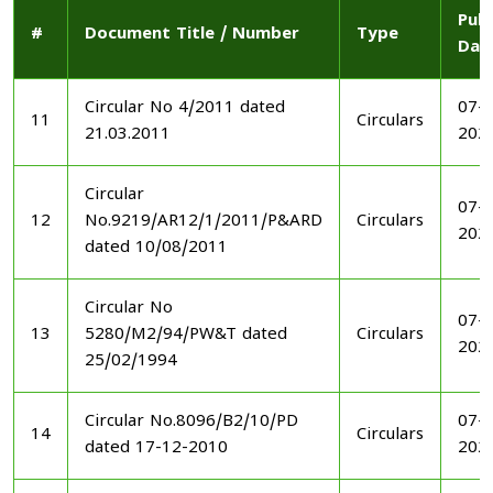
Publ
#
Document Title / Number
Type
Dat
Circular No 4/2011 dated
07-1
11
Circulars
21.03.2011
202
Circular
07-1
12
No.9219/AR12/1/2011/P&ARD
Circulars
202
dated 10/08/2011
Circular No
07-1
13
5280/M2/94/PW&T dated
Circulars
202
25/02/1994
Circular No.8096/B2/10/PD
07-1
14
Circulars
dated 17-12-2010
202