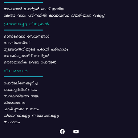
നാഷണൽ പോർട്ടൽ ഓഫ് ഇന്ത്യ
കേന്ദ്ര വനം പരിസ്ഥിതി കാലാവസ്ഥ വ്യതിയാന വകുപ്പ്
പ്രധാനപ്പെട്ട ലിങ്കുകൾ
ഓൺലൈൻ സേവനങ്ങൾ
ഡാഷ്ബോർഡ്
മുഖ്യമന്ത്രിയുടെ പരാതി പരിഹാരം
ഡോക്യുമെൻ്റ് പോർട്ടൽ
ഔദ്യോഗിക വെബ് പോർട്ടൽ
വിവരങ്ങൾ
പോര്‍ട്ടലിനെക്കുറിച്ച്
ഹൈപ്പർലിങ്ക് നയം
സ്വകാര്യതാ നയം
നിരാകരണം
പകർപ്പവകാശ നയം
വ്യവസ്ഥകളും നിബന്ധനകളും
സഹായം