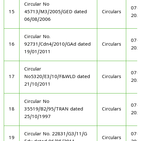
Circular No
07-1
15
45713/M3/2005/GED dated
Circulars
202
06/08/2006
Circular No.
07-1
16
92731/Cdn4/2010/GAd dated
Circulars
202
19/01/2011
Circular
07-1
17
No5320/E3/10/F&WLD dated
Circulars
202
21/10/2011
Circular No
07-1
18
35519/B2/95/TRAN dated
Circulars
202
25/10/1997
Circular No. 22831/G3/11/G
07-1
19
Circulars