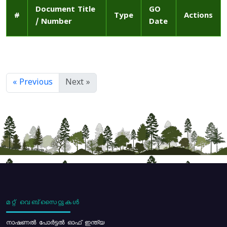
Document Title
GO
#
Type
Actions
/ Number
Date
« Previous
Next »
മറ്റ് വെബ്സൈറ്റുകൾ
നാഷണൽ പോർട്ടൽ ഓഫ് ഇന്ത്യ