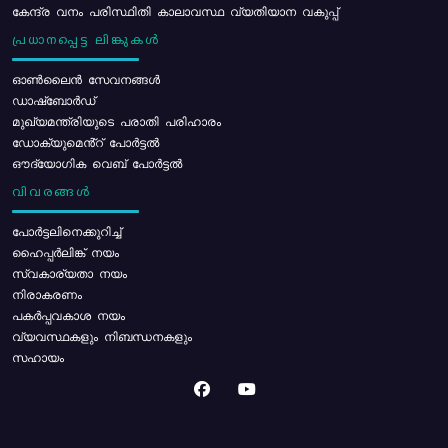
കേന്ദ്ര വനം പരിസ്ഥിതി കാലാവസ്ഥ വ്യതിയാന വകുപ്പ്
പ്രധാനപ്പെട്ട ലിങ്കുകൾ
ഓൺലൈൻ സേവനങ്ങൾ
ഡാഷ്ബോർഡ്
മുഖ്യമന്ത്രിയുടെ പരാതി പരിഹാരം
ഡോക്യുമെൻ്റ് പോർട്ടൽ
ഔദ്യോഗിക വെബ് പോർട്ടൽ
വിവരങ്ങൾ
പോര്‍ട്ടലിനെക്കുറിച്ച്
ഹൈപ്പർലിങ്ക് നയം
സ്വകാര്യതാ നയം
നിരാകരണം
പകർപ്പവകാശ നയം
വ്യവസ്ഥകളും നിബന്ധനകളും
സഹായം