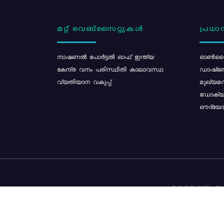
മറ്റ് വെബ്സൈറ്റുകൾ
പ്രധാന
നാഷണൽ പോർട്ടൽ ഓഫ് ഇന്ത്യ
ഓൺലൈ
കേന്ദ്ര വനം പരിസ്ഥിതി കാലാവസ്ഥ
ഡാഷ്ബ
വ്യതിയാന വകുപ്പ്
മുഖ്യമന
ഡോക്യു
ഔദ്യോഗ
കേരള വനം വകു
ഉള്ളടക്ക