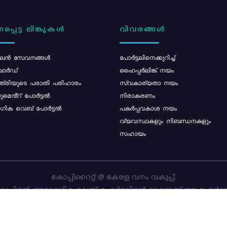
പ്പെട്ട ലിങ്കുകൾ
വിവരങ്ങൾ
ൻ സേവനങ്ങൾ
പോര്‍ട്ടലിനെക്കുറിച്ച്
ോർഡ്
ഹൈപ്പർലിങ്ക് നയം
്ത്രിയുടെ പരാതി പരിഹാരം
സ്വകാര്യതാ നയം
മെൻ്റ് പോർട്ടൽ
നിരാകരണം
ിക വെബ് പോർട്ടൽ
പകർപ്പവകാശ നയം
വ്യവസ്ഥകളും നിബന്ധനകളും
സഹായം
കോപ്പിറൈറ്റ് @ കേരള വനം വകുപ്പ്.
പ്പിന്റെ ഔദ്യോഗിക വെബ്-പോർട്ടലിന്റെ ഭാഗമാണ് ഈ പോർട്ട
ത്തിന്റെ ഉടമസ്ഥാവകാശം കേരള വനം വകുപ്പിനാണ്. പോർട്ടൽ 
ചെയ്തിട്ടുള്ളത്
സി-ഡിറ്റ്
ആണ്.