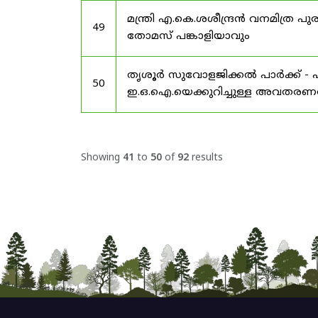
മന്ത്രി എ.കെ.ശശീന്ദ്രൻ വനമിത്
49
തോമസ് പങ്കാളിയാവും
തൃശൂർ സുവോളജിക്കൽ പാർക്ക് - 
50
ഇ.ഒ.ഐ.യെക്കുറിച്ചുള്ള അവതരണത്
Showing
41
to
50
of
92
results