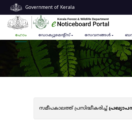
Government of Kerala
ഹോം
ഡോക്യുമെൻ്റ്സ്
സേവനങ്ങൾ
ബന
സമീപകാലത്ത് പ്രസിദ്ധീകരിച്ച്
പ്രഖ്യാ