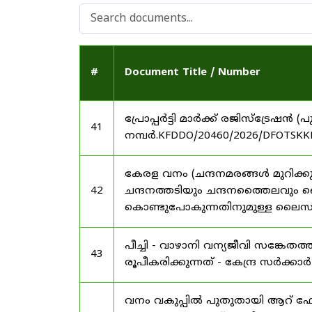
#
Document Title / Number
പ്രോപ്പർട്ടി മാർക്ക് രജിസ്ട്രേഷൻ
41
നമ്പർ.KFDDO/20460/2026/DFOTSKKD
കേരള വനം (ചന്ദനമരങ്ങൾ മുറിക്കുന
42
ചന്ദനത്തടിയും ചന്ദനത്തൈലവും 
കൊണ്ടുപോകുന്നതിനുമുള്ള ലൈസൻ
പീച്ചി - വാഴാനി വന്യജീവി സങ്കേ
43
രൂപീകരിക്കുന്നത് - കേന്ദ്ര സർക്കാ
വനം വകുപ്പിൽ പുതുതായി ആറ് ഫോറസ