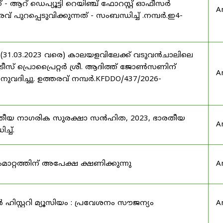
് - ആറ് ഡെപ്യൂട്ടി റെയിഞ്ച് ഫോറസ്റ്റ് ഓഫീസർ
A
 പുറപ്പെടുവിക്കുന്നത് - സംബന്ധിച്ച് .നമ്പർ.ഇ4-
 (31.03.2023 വരെ) കാലയളവിലേക്ക് വടുവൻചാലിലെ
രീസ് പ്രൊപ്രൈറ്റർ ശ്രീ. ആദിത്ത് ജോൺസണിന്
A
അനുവദിച്ചു. ഉത്തരവ് നമ്പർ.KFDDO/437/2026-
രതീയ നാഗരിക സുരക്ഷാ സൻഹിത, 2023, ഭാരതീയ
A
്ച്.
റ്റത്തിന് അപേക്ഷ ക്ഷണിക്കുന്നു
A
ഹിസ്റ്ററി മ്യൂസിയം : പ്രവേശനം സൗജന്യം
A