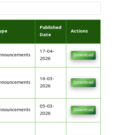
Published
ype
Actions
Date
17-04-
nnouncements
Download
2026
16-03-
nnouncements
Download
2026
05-03-
nnouncements
Download
2026