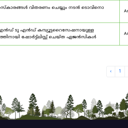
ര പുരസ്‌കാരങ്ങൾ വിതരണം ചെയ്യും നടൻ ടൊവിനൊ
A
എൻഡ് ടു എൻഡ് കമ്പ്യൂട്ടറൈസേഷനായുള്ള
A
തിനായി ഷോർട്ട്‌ലിസ്റ്റ് ചെയ്ത ഏജൻസികൾ
‹
1