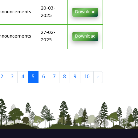
20-03-
nnouncements
Download
2025
27-02-
nnouncements
Download
2025
2
3
4
5
6
7
8
9
10
›