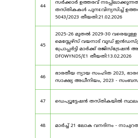
സർക്കാർ ഉത്തരവ് നടപ്പിലാക്കുന്നത
44
തസ്തികകൾ പുനഃ:വിന്യസിച്ച് ഉത്തരവ്
5043/2023 തീയതി:21.02.2026
2025-26 മുതൽ 2029-30 വരെയുള്ള
മെസ്സേഴ്സ് വയനാട് വുഡ് ഇൻഡസ്ട്
45
പ്രോപ്പർട്ടി മാർക്ക് രജിസ്ട്രേഷൻ 
DFOWYNDS/E1 തീയതി:13.02.2026
ഭാരതീയ ന്യായ സംഹിത 2023, ഭാ
46
സാക്ഷ്യ അധീനിയം, 2023 - സംബന്ധിച
47
ഡെപ്യൂട്ടേഷൻ തസ്തികയിൽ സ്ഥലംമാ
48
മാർച്ച് 21 ലോക വനദിനം - നാച്വറൽ 