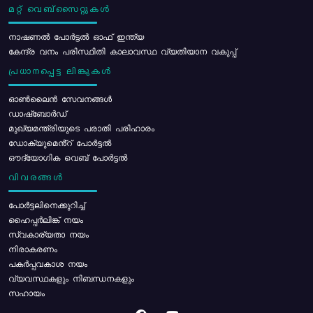
മറ്റ് വെബ്സൈറ്റുകൾ
നാഷണൽ പോർട്ടൽ ഓഫ് ഇന്ത്യ
കേന്ദ്ര വനം പരിസ്ഥിതി കാലാവസ്ഥ വ്യതിയാന വകുപ്പ്
പ്രധാനപ്പെട്ട ലിങ്കുകൾ
ഓൺലൈൻ സേവനങ്ങൾ
ഡാഷ്ബോർഡ്
മുഖ്യമന്ത്രിയുടെ പരാതി പരിഹാരം
ഡോക്യുമെൻ്റ് പോർട്ടൽ
ഔദ്യോഗിക വെബ് പോർട്ടൽ
വിവരങ്ങൾ
പോര്‍ട്ടലിനെക്കുറിച്ച്
ഹൈപ്പർലിങ്ക് നയം
സ്വകാര്യതാ നയം
നിരാകരണം
പകർപ്പവകാശ നയം
വ്യവസ്ഥകളും നിബന്ധനകളും
സഹായം