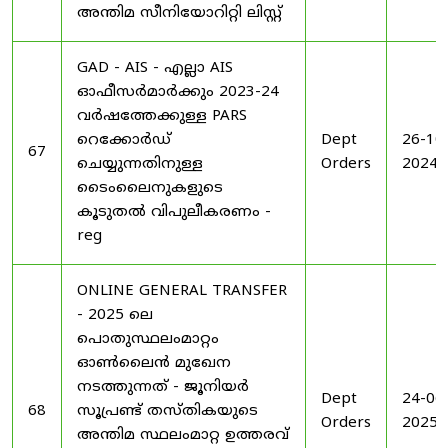
അന്തിമ സീനിയോറിറ്റി ലിസ്റ്റ്
GAD - AIS - എല്ലാ AIS
ഓഫീസർമാർക്കും 2023-24
വർഷത്തേക്കുള്ള PARS
റെക്കോർഡ്
Dept
26-10
67
ചെയ്യുന്നതിനുള്ള
Orders
2024
ടൈംലൈനുകളുടെ
കൂടുതൽ വിപുലീകരണം -
reg
ONLINE GENERAL TRANSFER
- 2025 ലെ
പൊതുസ്ഥലംമാറ്റം
ഓൺലൈൻ മുഖേന
നടത്തുന്നത് - ജൂനിയർ
Dept
24-06
68
സൂപ്രണ്ട് തസ്തികയുടെ
Orders
2025
അന്തിമ സ്ഥലംമാറ്റ ഉത്തരവ്