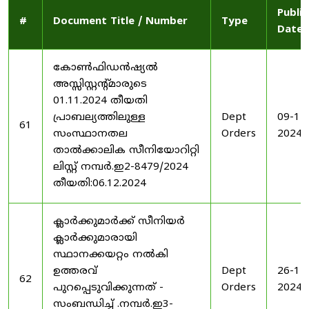
Publi
#
Document Title / Number
Type
Date
കോൺഫിഡൻഷ്യൽ
അസ്സിസ്റ്റന്റ്മാരുടെ
01.11.2024 തീയതി
പ്രാബല്യത്തിലുള്ള
Dept
09-12
61
സംസ്ഥാനതല
Orders
2024
താൽക്കാലിക സീനിയോറിറ്റി
ലിസ്റ്റ് നമ്പർ.ഇ2-8479/2024
തീയതി:06.12.2024
ക്ലാർക്കുമാർക്ക് സീനിയർ
ക്ലാർക്കുമാരായി
സ്ഥാനക്കയറ്റം നൽകി
ഉത്തരവ്
Dept
26-11
62
പുറപ്പെടുവിക്കുന്നത് -
Orders
2024
സംബന്ധിച്ച് .നമ്പർ.ഇ3-