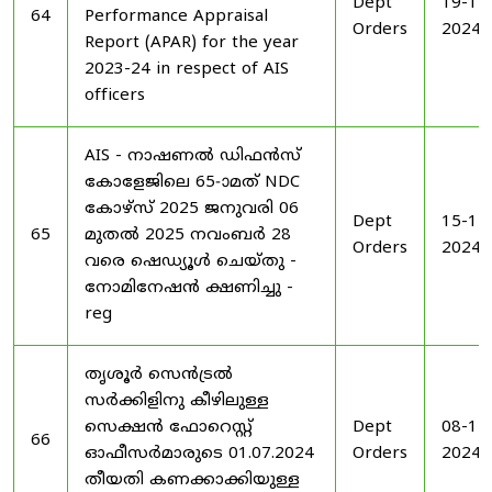
Dept
19-11
64
Performance Appraisal
Orders
2024
Report (APAR) for the year
2023-24 in respect of AIS
officers
AIS - നാഷണൽ ഡിഫൻസ്
കോളേജിലെ 65-ാമത് NDC
കോഴ്‌സ് 2025 ജനുവരി 06
Dept
15-11
65
മുതൽ 2025 നവംബർ 28
Orders
2024
വരെ ഷെഡ്യൂൾ ചെയ്‌തു -
നോമിനേഷൻ ക്ഷണിച്ചു -
reg
തൃശൂർ സെൻട്രൽ
സർക്കിളിനു കീഴിലുള്ള
സെക്ഷൻ ഫോറെസ്റ്റ്
Dept
08-11
66
ഓഫീസർമാരുടെ 01.07.2024
Orders
2024
തീയതി കണക്കാക്കിയുള്ള