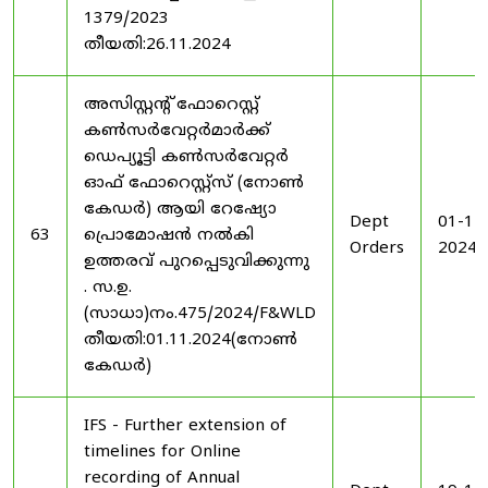
1379/2023
തീയതി:26.11.2024
അസിസ്റ്റന്റ് ഫോറെസ്റ്റ്
കൺസർവേറ്റർമാർക്ക്
ഡെപ്യൂട്ടി കൺസർവേറ്റർ
ഓഫ് ഫോറെസ്റ്റ്സ് (നോൺ
കേഡർ) ആയി റേഷ്യോ
Dept
01-11
63
പ്രൊമോഷൻ നൽകി
Orders
2024
ഉത്തരവ് പുറപ്പെടുവിക്കുന്നു
. സ.ഉ.
(സാധാ)നം.475/2024/F&WLD
തീയതി:01.11.2024(നോൺ
കേഡർ)
IFS - Further extension of
timelines for Online
recording of Annual