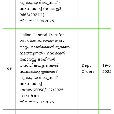
പുറപ്പെടുവിക്കുന്നത് -
സംബന്ധിച്ച് നമ്പർ.ഇ3-
9668/2024(1)
തീയതി:23.06.2025
Online General Transfer -
2025 ലെ പൊതുസ്ഥലം
മാറ്റം ഓൺലൈൻ മുഖേന
നടത്തുന്നത് - സെക്ഷൻ
ഫോറസ്റ്റ് ഓഫീസർ
തസ്തികയുടെ കരട്
Dept
19-07
69
സ്ഥലംമാറ്റ ഉത്തരവ്
Orders
2025
പുറപ്പെടുവിക്കുന്നത് -
സംബന്ധിച്ച്
.നമ്പർ.KFDSC/127/2025 -
CCFSC/QE1
തീയതി:17.07.2025