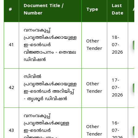
Document Title /
Last
#
Type
Ac
Number
Date
വനംവകുപ്പ്
പ്രവൃത്തികൾക്കായുള്ള
18-
Other
41
ഇ-ടെൻഡർ
07-
D
Tender
വിജ്ഞാപനം - തെന്മല
2026
ഡിവിഷൻ
സിവിൽ
17-
പ്രവൃത്തികൾക്കായുള്ള
Other
42
07-
D
ഇ-ടെൻഡർ അറിയിപ്പ്
Tender
2026
- തൃശൂർ ഡിവിഷൻ
വനംവകുപ്പ്
പ്രവൃത്തികൾക്കുള്ള
16-
Other
43
ഇ-ടെൻഡർ
07-
D
Tender