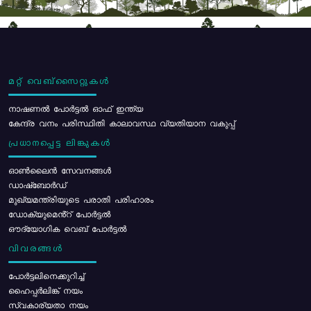
മറ്റ് വെബ്സൈറ്റുകൾ
നാഷണൽ പോർട്ടൽ ഓഫ് ഇന്ത്യ
കേന്ദ്ര വനം പരിസ്ഥിതി കാലാവസ്ഥ വ്യതിയാന വകുപ്പ്
പ്രധാനപ്പെട്ട ലിങ്കുകൾ
ഓൺലൈൻ സേവനങ്ങൾ
ഡാഷ്ബോർഡ്
മുഖ്യമന്ത്രിയുടെ പരാതി പരിഹാരം
ഡോക്യുമെൻ്റ് പോർട്ടൽ
ഔദ്യോഗിക വെബ് പോർട്ടൽ
വിവരങ്ങൾ
പോര്‍ട്ടലിനെക്കുറിച്ച്
ഹൈപ്പർലിങ്ക് നയം
സ്വകാര്യതാ നയം