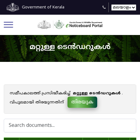
Government of Kerala
മറ്റുള്ള ടെൻഡറുകൾ
സമീപകാലത്ത് പ്രസിദ്ധീകരിച്ച്
മറ്റുള്ള ടെൻഡറുകൾ
.
തിരയുക
വിപുലമായി തിരയുന്നതിന്