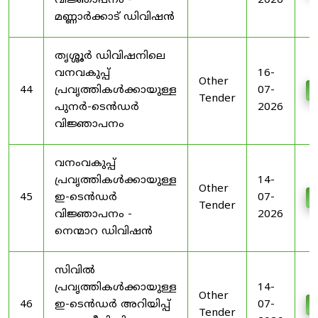
വിജ്ഞാപനം -
2026
മണ്ണാർക്കാട് ഡിവിഷൻ
തൃശ്ശൂർ ഡിവിഷനിലെ
വനവകുപ്പ്
16-
Other
44
പ്രവൃത്തികൾക്കായുള്ള
07-
D
Tender
പുനർ-ടെൻഡർ
2026
വിജ്ഞാപനം
വനംവകുപ്പ്
പ്രവൃത്തികൾക്കായുള്ള
14-
Other
45
ഇ-ടെൻഡർ
07-
D
Tender
വിജ്ഞാപനം -
2026
നെന്മാറ ഡിവിഷൻ
സിവിൽ
പ്രവൃത്തികൾക്കായുള്ള
14-
Other
46
ഇ-ടെൻഡർ അറിയിപ്പ്
07-
D
Tender