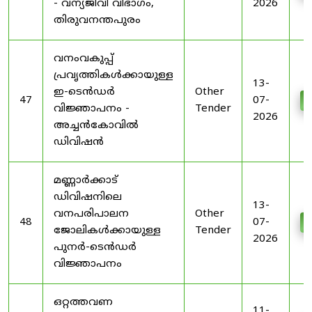
- വന്യജീവി വിഭാഗം,
2026
തിരുവനന്തപുരം
വനംവകുപ്പ്
പ്രവൃത്തികൾക്കായുള്ള
13-
ഇ-ടെൻഡർ
Other
47
07-
D
വിജ്ഞാപനം -
Tender
2026
അച്ചൻകോവിൽ
ഡിവിഷൻ
മണ്ണാർക്കാട്
ഡിവിഷനിലെ
13-
വനപരിപാലന
Other
48
07-
D
ജോലികൾക്കായുള്ള
Tender
2026
പുനർ-ടെൻഡർ
വിജ്ഞാപനം
ഒറ്റത്തവണ
11-