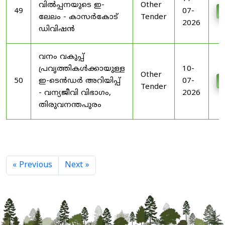
വിൽപ്പനയുടെ ഇ-
Other
49
07-
D
ലേലം - കാസർകോട്
Tender
2026
ഡിവിഷൻ
വനം വകുപ്പ്
പ്രവൃത്തികൾക്കായുള്ള
10-
Other
50
ഇ-ടെൻഡർ അറിയിപ്പ്
07-
D
Tender
- വന്യജീവി വിഭാഗം,
2026
തിരുവനന്തപുരം
« Previous
Next »