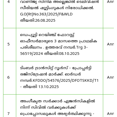
4
വാണിജ്യ സിനിമ അല്ലെങ്കിൽ ടെലിവിഷൻ
Anno
സീരിയൽ ഷൂട്ടിംഗുകൾ നിരോധിക്കൽ.
G.O(Rt)No.363/2025/F&WLD
തീയതി:26.08.2025
ഡെപ്യൂട്ടി റെയിഞ്ച് ഫോറസ്റ്റ്
ഓഫീസർമാരുടെ 3 മാസത്തെ പ്രാഥമിക
5
Anno
പരിശീലനം . ഉത്തരവ് നമ്പർ.Trg 3-
56519/2024 തീയതി:08.10.2025
ടിംബർ ട്രാൻസിറ്റ് റൂൾസ് - പ്രോപ്പർട്ടി
രജിസ്ട്രേഷൻ മാർക്ക്. ഓർഡർ
6
Anno
നമ്പർ.KFDDO/54576/2025/DFOTSKKD/T1
- തീയതി 13.10.2025
അംഗീകൃത സർക്കാർ ഏജൻസികളിൽ
നിന്ന് സിവിൽ വർക്കുകൾക്ക്
7
പ്രൊപ്പോസലുകൾ അഭ്യർത്ഥിക്കുന്നു -
Anno