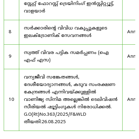
സ്റ്റേറ്റ് ഫോറസ്റ്റ് ട്രെയിനിംഗ് ഇൻസ്റ്റിറ്റ്യൂട്ട്,
വാളയാർ
സർക്കാരിന്റെ വിവിധ വകുപ്പുകളുടെ
8
Anno
ഇലക്ട്രോണിക് സേവനങ്ങൾ
സ്വത്ത് വിവര പട്ടിക സമർപ്പണം (ഐ
9
Anno
എഫ് എസ)
വന്യജീവി സങ്കേതങ്ങൾ,
ദേശീയോദ്യാനങ്ങൾ, കടുവ സംരക്ഷണ
കേന്ദ്രങ്ങൾ എന്നിവയ്ക്കുള്ളിൽ
10
വാണിജ്യ സിനിമ അല്ലെങ്കിൽ ടെലിവിഷൻ
Anno
സീരിയൽ ഷൂട്ടിംഗുകൾ നിരോധിക്കൽ.
G.O(Rt)No.363/2025/F&WLD
തീയതി:26.08.2025