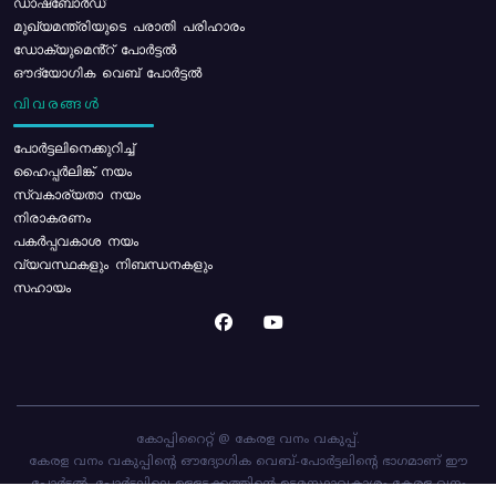
ഡാഷ്ബോർഡ്
മുഖ്യമന്ത്രിയുടെ പരാതി പരിഹാരം
ഡോക്യുമെൻ്റ് പോർട്ടൽ
ഔദ്യോഗിക വെബ് പോർട്ടൽ
വിവരങ്ങൾ
പോര്‍ട്ടലിനെക്കുറിച്ച്
ഹൈപ്പർലിങ്ക് നയം
സ്വകാര്യതാ നയം
നിരാകരണം
പകർപ്പവകാശ നയം
വ്യവസ്ഥകളും നിബന്ധനകളും
സഹായം
കോപ്പിറൈറ്റ് @ കേരള വനം വകുപ്പ്.
കേരള വനം വകുപ്പിന്റെ ഔദ്യോഗിക വെബ്-പോർട്ടലിന്റെ ഭാഗമാണ് ഈ
പോർട്ടൽ. പോർട്ടലിലെ ഉള്ളടക്കത്തിന്റെ ഉടമസ്ഥാവകാശം കേരള വനം