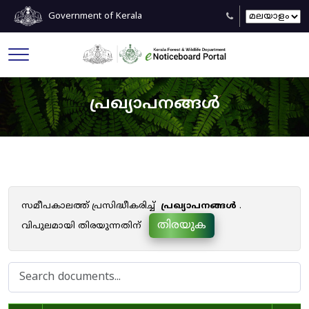
Government of Kerala
പ്രഖ്യാപനങ്ങൾ
സമീപകാലത്ത് പ്രസിദ്ധീകരിച്ച്
പ്രഖ്യാപനങ്ങൾ
.
തിരയുക
വിപുലമായി തിരയുന്നതിന്