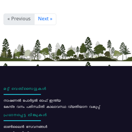
« Previous
Next »
മറ്റ് വെബ്സൈറ്റുകൾ
നാഷണൽ പോർട്ടൽ ഓഫ് ഇന്ത്യ
കേന്ദ്ര വനം പരിസ്ഥിതി കാലാവസ്ഥ വ്യതിയാന വകുപ്പ്
പ്രധാനപ്പെട്ട ലിങ്കുകൾ
ഓൺലൈൻ സേവനങ്ങൾ