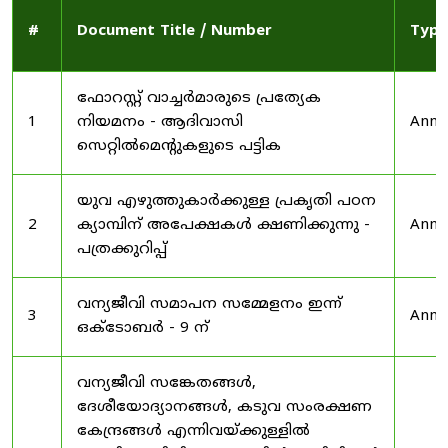
#
Document Title / Number
Type
ഫോറസ്റ്റ് വാച്ചർമാരുടെ പ്രത്യേക
1
നിയമനം - ആദിവാസി
Anno
സെറ്റിൽമെന്റുകളുടെ പട്ടിക
യുവ എഴുത്തുകാർക്കുള്ള പ്രകൃതി പഠന
2
ക്യാമ്പിന് അപേക്ഷകൾ ക്ഷണിക്കുന്നു -
Anno
പത്രക്കുറിപ്പ്
വന്യജീവി സമാപന സമ്മേളനം ഇന്ന്
3
Anno
ഒക്ടോബർ - 9 ന്
വന്യജീവി സങ്കേതങ്ങൾ,
ദേശീയോദ്യാനങ്ങൾ, കടുവ സംരക്ഷണ
കേന്ദ്രങ്ങൾ എന്നിവയ്ക്കുള്ളിൽ