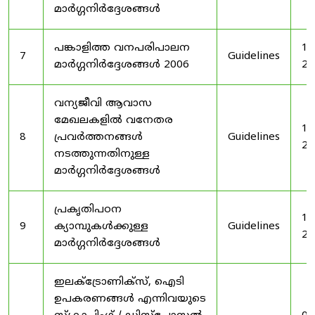
മാർഗ്ഗനിർദ്ദേശങ്ങൾ
പങ്കാളിത്ത വനപരിപാലന
19
7
Guidelines
മാർഗ്ഗനിർദ്ദേശങ്ങൾ 2006
20
വന്യജീവി ആവാസ
മേഖലകളിൽ വനേതര
19
8
പ്രവർത്തനങ്ങൾ
Guidelines
20
നടത്തുന്നതിനുള്ള
മാർഗ്ഗനിർദ്ദേശങ്ങൾ
പ്രകൃതിപഠന
19
9
ക്യാമ്പുകൾക്കുള്ള
Guidelines
20
മാർഗ്ഗനിർദ്ദേശങ്ങൾ
ഇലക്‌ട്രോണിക്‌സ്, ഐടി
ഉപകരണങ്ങൾ എന്നിവയുടെ