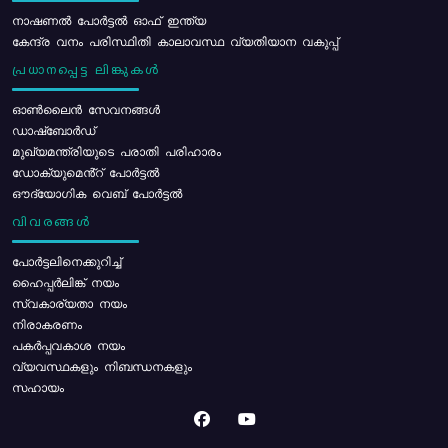
നാഷണൽ പോർട്ടൽ ഓഫ് ഇന്ത്യ
കേന്ദ്ര വനം പരിസ്ഥിതി കാലാവസ്ഥ വ്യതിയാന വകുപ്പ്
പ്രധാനപ്പെട്ട ലിങ്കുകൾ
ഓൺലൈൻ സേവനങ്ങൾ
ഡാഷ്ബോർഡ്
മുഖ്യമന്ത്രിയുടെ പരാതി പരിഹാരം
ഡോക്യുമെൻ്റ് പോർട്ടൽ
ഔദ്യോഗിക വെബ് പോർട്ടൽ
വിവരങ്ങൾ
പോര്‍ട്ടലിനെക്കുറിച്ച്
ഹൈപ്പർലിങ്ക് നയം
സ്വകാര്യതാ നയം
നിരാകരണം
പകർപ്പവകാശ നയം
വ്യവസ്ഥകളും നിബന്ധനകളും
സഹായം