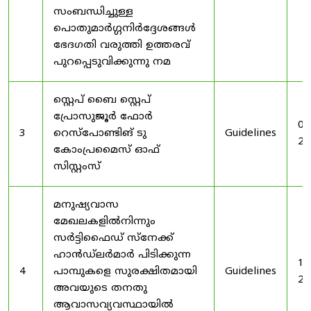
സംബന്ധിച്ചുള്ള
പൊതുമാർഗ്ഗനിർദ്ദേശങ്ങൾ
ഭേദഗതി വരുത്തി ഉത്തരവ്
പുറപ്പെടുവിക്കുന്നു നമ
സ്റ്റെപ് ബൈ സ്റ്റെപ്
പ്രോസുജൂർ ഫോർ
03
3
റെസ്‌പോണ്ടിങ് ടു
Guidelines
20
കോംപ്രമൈസ് ഓഫ്
സിസ്റ്റംസ്
മനുഷ്യവാസ
മേഖലകളിൽനിന്നും
സർട്ടിഫൈഡ് സ്നേക്ക്
ഹാൻഡ്‌ലർമാർ പിടിക്കുന്ന
19
4
പാമ്പുകളെ സുരക്ഷിതമായി
Guidelines
20
അവയുടെ തനതു
ആവാസവ്യവസ്ഥായിൽ