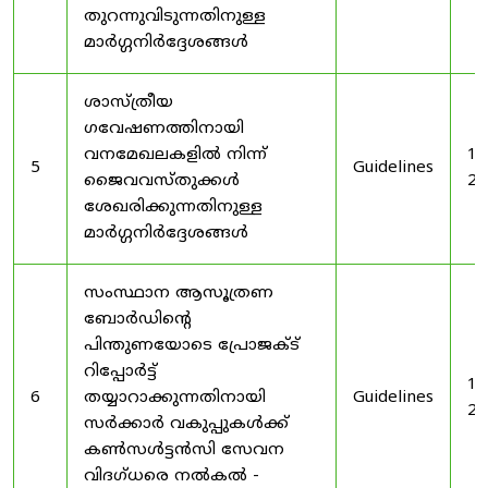
തുറന്നുവിടുന്നതിനുള്ള
മാർഗ്ഗനിർദ്ദേശങ്ങൾ
ശാസ്ത്രീയ
ഗവേഷണത്തിനായി
വനമേഖലകളിൽ നിന്ന്
19
5
Guidelines
ജൈവവസ്തുക്കൾ
20
ശേഖരിക്കുന്നതിനുള്ള
മാർഗ്ഗനിർദ്ദേശങ്ങൾ
സംസ്ഥാന ആസൂത്രണ
ബോർഡിൻ്റെ
പിന്തുണയോടെ പ്രോജക്ട്
റിപ്പോർട്ട്
19
6
തയ്യാറാക്കുന്നതിനായി
Guidelines
20
സർക്കാർ വകുപ്പുകൾക്ക്
കൺസൾട്ടൻസി സേവന
വിദഗ്ധരെ നൽകൽ -