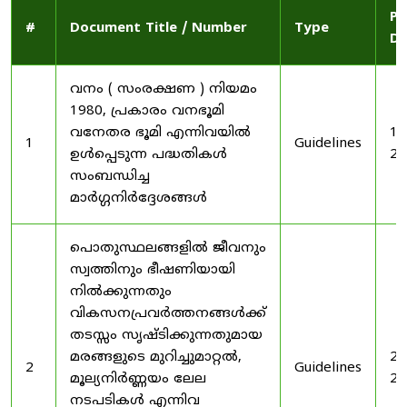
Pu
#
Document Title / Number
Type
Da
വനം ( സംരക്ഷണ ) നിയമം
1980, പ്രകാരം വനഭൂമി
വനേതര ഭൂമി എന്നിവയിൽ
19
1
Guidelines
ഉൾപ്പെടുന്ന പദ്ധതികൾ
20
സംബന്ധിച്ച
മാർഗ്ഗനിർദ്ദേശങ്ങൾ
പൊതുസ്ഥലങ്ങളിൽ ജീവനും
സ്വത്തിനും ഭീഷണിയായി
നിൽക്കുന്നതും
വികസനപ്രവർത്തനങ്ങൾക്ക്
തടസ്സം സൃഷ്ടിക്കുന്നതുമായ
മരങ്ങളുടെ മുറിച്ചുമാറ്റൽ,
20
2
Guidelines
മൂല്യനിർണ്ണയം ലേല
20
നടപടികൾ എന്നിവ