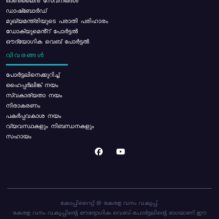
ഓൺലൈൻ സേവനങ്ങൾ
ഡാഷ്ബോർഡ്
മുഖ്യമന്ത്രിയുടെ പരാതി പരിഹാരം
ഡോക്യുമെൻ്റ് പോർട്ടൽ
ഔദ്യോഗിക വെബ് പോർട്ടൽ
വിവരങ്ങൾ
പോര്‍ട്ടലിനെക്കുറിച്ച്
ഹൈപ്പർലിങ്ക് നയം
സ്വകാര്യതാ നയം
നിരാകരണം
പകർപ്പവകാശ നയം
വ്യവസ്ഥകളും നിബന്ധനകളും
സഹായം
കോപ്പിറൈറ്റ് @ കേരള വനം വകുപ്പ്.
കേരള വനം വകുപ്പിന്റെ ഔദ്യോഗിക വെബ്-പോർട്ടലിന്റെ ഭാഗമാണ് ഈ