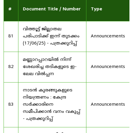
#
Document Title / Number
Type
വിത്തൂട്ട് ജില്ലാതല
81
പരിപാടിക്ക് ഇന്ന് തുടക്കം
Announcements
(17/06/25) - പത്രക്കുറിപ്പ്
മണ്ണാറപ്പാറയിൽ നിന്ന്
82
ശേഖരിച്ച തടികളുടെ ഇ-
Announcements
ലേല വിൽപ്പന
നാടൻ കുരങ്ങുകളുടെ
നിയന്ത്രണം : കേന്ദ്ര
83
സർക്കാരിനെ
Announcements
സമീപിക്കാൻ വനം വകുപ്പ്
- പത്രക്കുറിപ്പ്