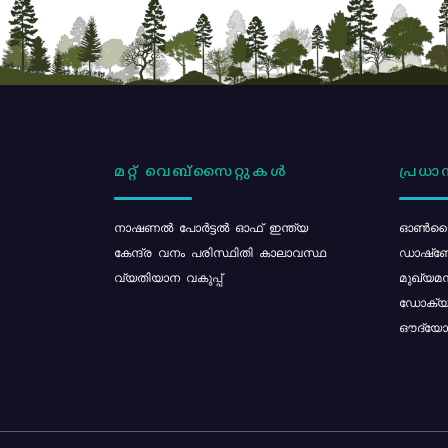
മറ്റ് വെബ്സൈറ്റുകൾ
പ്രധാന
നാഷണൽ പോർട്ടൽ ഓഫ് ഇന്ത്യ
ഓൺലൈ
കേന്ദ്ര വനം പരിസ്ഥിതി കാലാവസ്ഥ
ഡാഷ്ബ
വ്യതിയാന വകുപ്പ്
മുഖ്യമന
ഡോക്യു
ഔദ്യോഗ