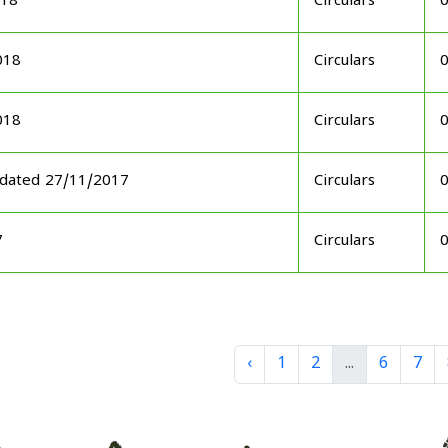
018
Circulars
018
Circulars
018
Circulars
 dated 27/11/2017
Circulars
7
Circulars
‹
1
2
...
6
7