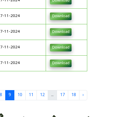
07-11-2024
Download
07-11-2024
Download
07-11-2024
Download
07-11-2024
Download
07-11-2024
Download
8
9
10
11
12
...
17
18
›