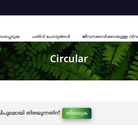
്ധപ്പെടുക
പതിവ് ചോദ്യങ്ങൾ
ജീവനക്കാര്‍ക്കായുള്ള വിവ
Circular
 വിപുലമായി തിരയുന്നതിന്
തിരയുക