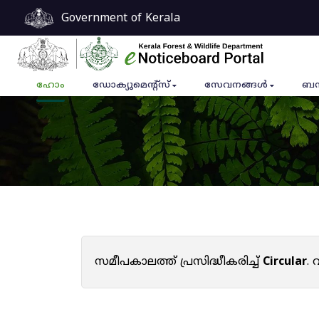
Government of Kerala
ഹോം
ഡോക്യുമെൻ്റ്സ്
സേവനങ്ങൾ
ബന
സമീപകാലത്ത് പ്രസിദ്ധീകരിച്ച്
Circular
.