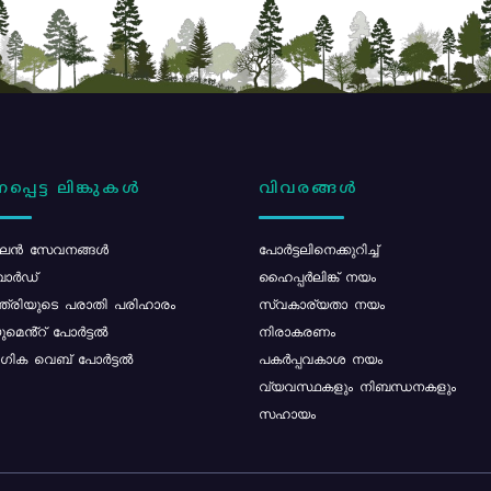
പ്പെട്ട ലിങ്കുകൾ
വിവരങ്ങൾ
ൻ സേവനങ്ങൾ
പോര്‍ട്ടലിനെക്കുറിച്ച്
ോർഡ്
ഹൈപ്പർലിങ്ക് നയം
്ത്രിയുടെ പരാതി പരിഹാരം
സ്വകാര്യതാ നയം
മെൻ്റ് പോർട്ടൽ
നിരാകരണം
ിക വെബ് പോർട്ടൽ
പകർപ്പവകാശ നയം
വ്യവസ്ഥകളും നിബന്ധനകളും
സഹായം