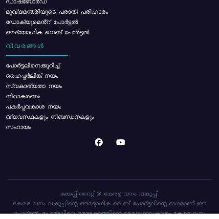
ഡാഷ്ബോർഡ്
മുഖ്യമന്ത്രിയുടെ പരാതി പരിഹാരം
ഡോക്യുമെൻ്റ് പോർട്ടൽ
ഔദ്യോഗിക വെബ് പോർട്ടൽ
വിവരങ്ങൾ
പോര്‍ട്ടലിനെക്കുറിച്ച്
ഹൈപ്പർലിങ്ക് നയം
സ്വകാര്യതാ നയം
നിരാകരണം
പകർപ്പവകാശ നയം
വ്യവസ്ഥകളും നിബന്ധനകളും
സഹായം
കോപ്പിറൈറ്റ് @ കേരള വനം വകുപ്പ്.
കേരള വനം വകുപ്പിന്റെ ഔദ്യോഗിക വെബ്-പോർട്ടലിന്റെ ഭാഗമാണ് ഈ
പോർട്ടൽ. പോർട്ടലിലെ ഉള്ളടക്കത്തിന്റെ ഉടമസ്ഥാവകാശം കേരള വനം