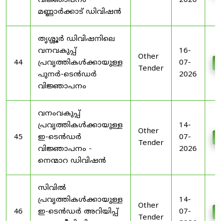
വിജ്ഞാപനം -
2026
മണ്ണാർക്കാട് ഡിവിഷൻ
തൃശ്ശൂർ ഡിവിഷനിലെ
വനവകുപ്പ്
16-
Other
44
പ്രവൃത്തികൾക്കായുള്ള
07-
D
Tender
പുനർ-ടെൻഡർ
2026
വിജ്ഞാപനം
വനംവകുപ്പ്
പ്രവൃത്തികൾക്കായുള്ള
14-
Other
45
ഇ-ടെൻഡർ
07-
D
Tender
വിജ്ഞാപനം -
2026
നെന്മാറ ഡിവിഷൻ
സിവിൽ
പ്രവൃത്തികൾക്കായുള്ള
14-
Other
46
ഇ-ടെൻഡർ അറിയിപ്പ്
07-
D
Tender