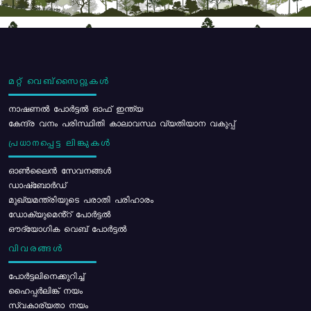
മറ്റ് വെബ്സൈറ്റുകൾ
നാഷണൽ പോർട്ടൽ ഓഫ് ഇന്ത്യ
കേന്ദ്ര വനം പരിസ്ഥിതി കാലാവസ്ഥ വ്യതിയാന വകുപ്പ്
പ്രധാനപ്പെട്ട ലിങ്കുകൾ
ഓൺലൈൻ സേവനങ്ങൾ
ഡാഷ്ബോർഡ്
മുഖ്യമന്ത്രിയുടെ പരാതി പരിഹാരം
ഡോക്യുമെൻ്റ് പോർട്ടൽ
ഔദ്യോഗിക വെബ് പോർട്ടൽ
വിവരങ്ങൾ
പോര്‍ട്ടലിനെക്കുറിച്ച്
ഹൈപ്പർലിങ്ക് നയം
സ്വകാര്യതാ നയം