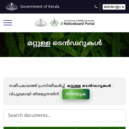
Government of Kerala
മറ്റുള്ള ടെൻഡറുകൾ
സമീപകാലത്ത് പ്രസിദ്ധീകരിച്ച്
മറ്റുള്ള ടെൻഡറുകൾ
.
തിരയുക
വിപുലമായി തിരയുന്നതിന്