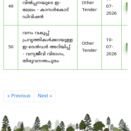
വിൽപ്പനയുടെ ഇ-
Other
49
07-
D
ലേലം - കാസർകോട്
Tender
2026
ഡിവിഷൻ
വനം വകുപ്പ്
പ്രവൃത്തികൾക്കായുള്ള
10-
Other
50
ഇ-ടെൻഡർ അറിയിപ്പ്
07-
D
Tender
- വന്യജീവി വിഭാഗം,
2026
തിരുവനന്തപുരം
« Previous
Next »