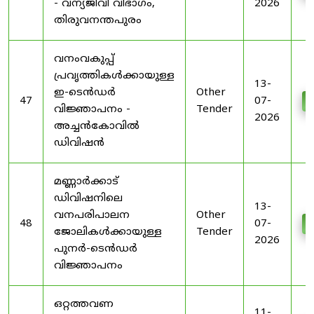
- വന്യജീവി വിഭാഗം,
2026
തിരുവനന്തപുരം
വനംവകുപ്പ്
പ്രവൃത്തികൾക്കായുള്ള
13-
ഇ-ടെൻഡർ
Other
47
07-
D
വിജ്ഞാപനം -
Tender
2026
അച്ചൻകോവിൽ
ഡിവിഷൻ
മണ്ണാർക്കാട്
ഡിവിഷനിലെ
13-
വനപരിപാലന
Other
48
07-
D
ജോലികൾക്കായുള്ള
Tender
2026
പുനർ-ടെൻഡർ
വിജ്ഞാപനം
ഒറ്റത്തവണ
11-