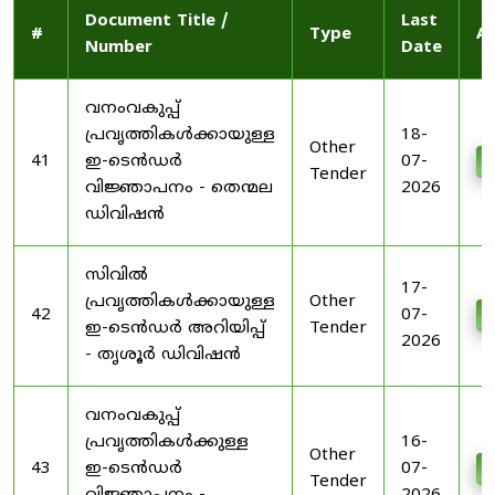
Document Title /
Last
#
Type
Ac
Number
Date
വനംവകുപ്പ്
പ്രവൃത്തികൾക്കായുള്ള
18-
Other
41
ഇ-ടെൻഡർ
07-
D
Tender
വിജ്ഞാപനം - തെന്മല
2026
ഡിവിഷൻ
സിവിൽ
17-
പ്രവൃത്തികൾക്കായുള്ള
Other
42
07-
D
ഇ-ടെൻഡർ അറിയിപ്പ്
Tender
2026
- തൃശൂർ ഡിവിഷൻ
വനംവകുപ്പ്
പ്രവൃത്തികൾക്കുള്ള
16-
Other
43
ഇ-ടെൻഡർ
07-
D
Tender