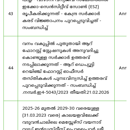
പീച്ചി - വാഴാനി വന്യജീവി സങ്കേതത്തിൽ
ഇക്കോ-സെൻസിറ്റീവ് സോൺ (ESZ)
43
രൂപീകരിക്കുന്നത് - കേന്ദ്ര സർക്കാർ
Anno
കരട് വിജ്ഞാപനം പുറപ്പെടുവിച്ചത് -
സംബന്ധിച്ച്
വനം വകുപ്പിൽ പുതുതായി ആറ്
ഫോറസ്റ്റ് സ്റ്റേഷനുകൾ അനുവദിച്ചു
കൊണ്ടുള്ള സർക്കാർ ഉത്തരവ്
നടപ്പിലാക്കുന്നത് - ആറ് ഡെപ്യൂട്ടി
44
Anno
റെയിഞ്ച് ഫോറസ്റ്റ് ഓഫീസർ
തസ്തികകൾ പുനഃ:വിന്യസിച്ച് ഉത്തരവ്
പുറപ്പെടുവിക്കുന്നത് - സംബന്ധിച്ച്
.നമ്പർ.ഇ4-5043/2023 തീയതി:21.02.2026
2025-26 മുതൽ 2029-30 വരെയുള്ള
(31.03.2023 വരെ) കാലയളവിലേക്ക്
വടുവൻചാലിലെ മെസ്സേഴ്സ് വയനാട്
വുഡ് ഇൻഡസ്ട്രീസ് പ്രൊപ്രൈറ്റർ ശ്രീ.