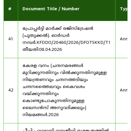
#
Document Title / Number
Type
പ്രോപ്പർട്ടി മാർക്ക് രജിസ്ട്രേഷൻ
(പുതുക്കൽ). ഓർഡർ
41
Anno
നമ്പർ.KFDDO/20460/2026/DFOTSKKD/T1
തീയതി:08.04.2026
കേരള വനം (ചന്ദനമരങ്ങൾ
മുറിക്കുന്നതിനും വിൽക്കുന്നതിനുമുള്ള
നിയന്ത്രണവും ചന്ദനത്തടിയും
ചന്ദനത്തൈലവും കൈവശം
42
Anno
വയ്ക്കുന്നതിനും
കൊണ്ടുപോകുന്നതിനുമുള്ള
ലൈസൻസ് അനുവദിക്കലും)
നിയമങ്ങൾ.2026