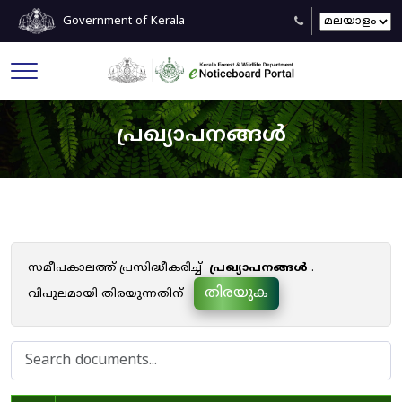
Government of Kerala
പ്രഖ്യാപനങ്ങൾ
സമീപകാലത്ത് പ്രസിദ്ധീകരിച്ച്
പ്രഖ്യാപനങ്ങൾ
.
തിരയുക
വിപുലമായി തിരയുന്നതിന്