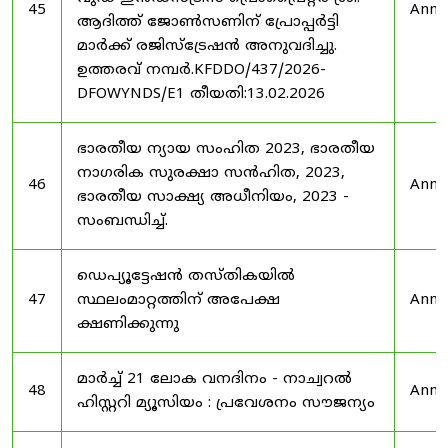
45
Anno
ആദിത്ത് ജോൺസണിന് പ്രോപ്പർട്ടി
മാർക്ക് രജിസ്ട്രേഷൻ അനുവദിച്ചു.
ഉത്തരവ് നമ്പർ.KFDDO/437/2026-
DFOWYNDS/E1 തീയതി:13.02.2026
ഭാരതീയ ന്യായ സംഹിത 2023, ഭാരതീയ
നാഗരിക സുരക്ഷാ സൻഹിത, 2023,
46
Anno
ഭാരതീയ സാക്ഷ്യ അധീനിയം, 2023 -
സംബന്ധിച്ച്.
ഡെപ്യൂട്ടേഷൻ തസ്തികയിൽ
47
സ്ഥലംമാറ്റത്തിന് അപേക്ഷ
Anno
ക്ഷണിക്കുന്നു
മാർച്ച് 21 ലോക വനദിനം - നാച്വറൽ
48
Anno
ഹിസ്റ്ററി മ്യൂസിയം : പ്രവേശനം സൗജന്യം