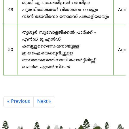
മന്ത്രി എ.കെ.ശശീന്ദ്രൻ വനമിത്ര
49
പുരസ്‌കാരങ്ങൾ വിതരണം ചെയ്യും
Anno
നടൻ ടൊവിനൊ തോമസ് പങ്കാളിയാവും
തൃശൂർ സുവോളജിക്കൽ പാർക്ക് -
എൻഡ് ടു എൻഡ്
കമ്പ്യൂട്ടറൈസേഷനായുള്ള
50
Anno
ഇ.ഒ.ഐ.യെക്കുറിച്ചുള്ള
അവതരണത്തിനായി ഷോർട്ട്‌ലിസ്റ്റ്
ചെയ്ത ഏജൻസികൾ
« Previous
Next »