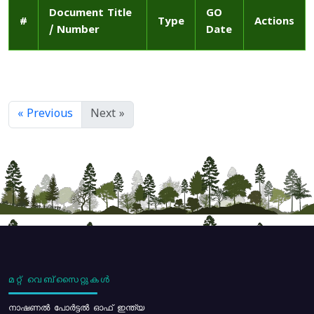
Document Title
GO
#
Type
Actions
/ Number
Date
« Previous
Next »
മറ്റ് വെബ്സൈറ്റുകൾ
നാഷണൽ പോർട്ടൽ ഓഫ് ഇന്ത്യ