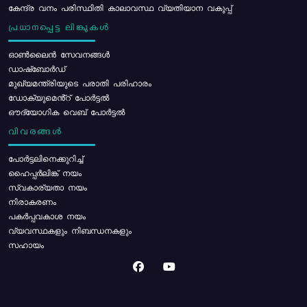
കേന്ദ്ര വനം പരിസ്ഥിതി കാലാവസ്ഥ വ്യതിയാന വകുപ്പ്
പ്രധാനപ്പെട്ട ലിങ്കുകൾ
ഓൺലൈൻ സേവനങ്ങൾ
ഡാഷ്ബോർഡ്
മുഖ്യമന്ത്രിയുടെ പരാതി പരിഹാരം
ഡോക്യുമെൻ്റ് പോർട്ടൽ
ഔദ്യോഗിക വെബ് പോർട്ടൽ
വിവരങ്ങൾ
പോര്‍ട്ടലിനെക്കുറിച്ച്
ഹൈപ്പർലിങ്ക് നയം
സ്വകാര്യതാ നയം
നിരാകരണം
പകർപ്പവകാശ നയം
വ്യവസ്ഥകളും നിബന്ധനകളും
സഹായം