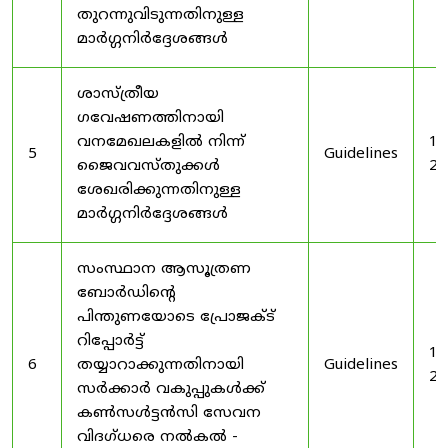
തുറന്നുവിടുന്നതിനുള്ള
മാർഗ്ഗനിർദ്ദേശങ്ങൾ
ശാസ്ത്രീയ
ഗവേഷണത്തിനായി
വനമേഖലകളിൽ നിന്ന്
19
5
Guidelines
ജൈവവസ്തുക്കൾ
20
ശേഖരിക്കുന്നതിനുള്ള
മാർഗ്ഗനിർദ്ദേശങ്ങൾ
സംസ്ഥാന ആസൂത്രണ
ബോർഡിൻ്റെ
പിന്തുണയോടെ പ്രോജക്ട്
റിപ്പോർട്ട്
19
6
തയ്യാറാക്കുന്നതിനായി
Guidelines
20
സർക്കാർ വകുപ്പുകൾക്ക്
കൺസൾട്ടൻസി സേവന
വിദഗ്ധരെ നൽകൽ -