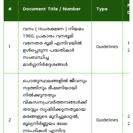
Pu
#
Document Title / Number
Type
Da
വനം ( സംരക്ഷണ ) നിയമം
1980, പ്രകാരം വനഭൂമി
വനേതര ഭൂമി എന്നിവയിൽ
19
1
Guidelines
ഉൾപ്പെടുന്ന പദ്ധതികൾ
20
സംബന്ധിച്ച
മാർഗ്ഗനിർദ്ദേശങ്ങൾ
പൊതുസ്ഥലങ്ങളിൽ ജീവനും
സ്വത്തിനും ഭീഷണിയായി
നിൽക്കുന്നതും
വികസനപ്രവർത്തനങ്ങൾക്ക്
തടസ്സം സൃഷ്ടിക്കുന്നതുമായ
മരങ്ങളുടെ മുറിച്ചുമാറ്റൽ,
20
2
Guidelines
മൂല്യനിർണ്ണയം ലേല
20
നടപടികൾ എന്നിവ