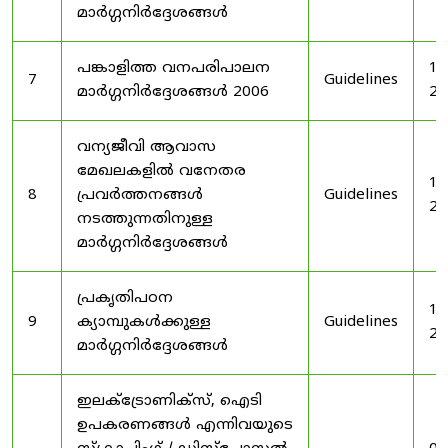
മാർഗ്ഗനിർദ്ദേശങ്ങൾ
പങ്കാളിത്ത വനപരിപാലന
19
7
Guidelines
മാർഗ്ഗനിർദ്ദേശങ്ങൾ 2006
20
വന്യജീവി ആവാസ
മേഖലകളിൽ വനേതര
19
8
പ്രവർത്തനങ്ങൾ
Guidelines
20
നടത്തുന്നതിനുള്ള
മാർഗ്ഗനിർദ്ദേശങ്ങൾ
പ്രകൃതിപഠന
19
9
ക്യാമ്പുകൾക്കുള്ള
Guidelines
20
മാർഗ്ഗനിർദ്ദേശങ്ങൾ
ഇലക്‌ട്രോണിക്‌സ്, ഐടി
ഉപകരണങ്ങൾ എന്നിവയുടെ