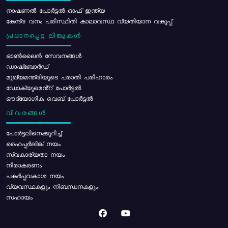
നാഷണൽ പോർട്ടൽ ഓഫ് ഇന്ത്യ
കേന്ദ്ര വനം പരിസ്ഥിതി കാലാവസ്ഥ വ്യതിയാന വകുപ്പ്
പ്രധാനപ്പെട്ട ലിങ്കുകൾ
ഓൺലൈൻ സേവനങ്ങൾ
ഡാഷ്ബോർഡ്
മുഖ്യമന്ത്രിയുടെ പരാതി പരിഹാരം
ഡോക്യുമെൻ്റ് പോർട്ടൽ
ഔദ്യോഗിക വെബ് പോർട്ടൽ
വിവരങ്ങൾ
പോര്‍ട്ടലിനെക്കുറിച്ച്
ഹൈപ്പർലിങ്ക് നയം
സ്വകാര്യതാ നയം
നിരാകരണം
പകർപ്പവകാശ നയം
വ്യവസ്ഥകളും നിബന്ധനകളും
സഹായം