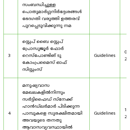
സംബന്ധിച്ചുള്ള
പൊതുമാർഗ്ഗനിർദ്ദേശങ്ങൾ
ഭേദഗതി വരുത്തി ഉത്തരവ്
പുറപ്പെടുവിക്കുന്നു നമ
സ്റ്റെപ് ബൈ സ്റ്റെപ്
പ്രോസുജൂർ ഫോർ
03
3
റെസ്‌പോണ്ടിങ് ടു
Guidelines
20
കോംപ്രമൈസ് ഓഫ്
സിസ്റ്റംസ്
മനുഷ്യവാസ
മേഖലകളിൽനിന്നും
സർട്ടിഫൈഡ് സ്നേക്ക്
ഹാൻഡ്‌ലർമാർ പിടിക്കുന്ന
19
4
പാമ്പുകളെ സുരക്ഷിതമായി
Guidelines
20
അവയുടെ തനതു
ആവാസവ്യവസ്ഥായിൽ