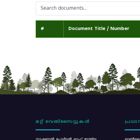
#
Document Title / Number
മറ്റ് വെബ്സൈറ്റുകൾ
പ്രധാന
നാഷണൽ പോർട്ടൽ ഓഫ് ഇന്ത്യ
ഓൺലൈ