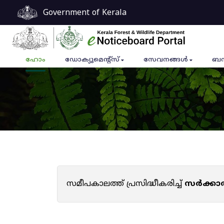
Government of Kerala
ഹോം
ഡോക്യുമെൻ്റ്സ്
സേവനങ്ങൾ
ബന
സമീപകാലത്ത് പ്രസിദ്ധീകരിച്ച്
സർക്കാ