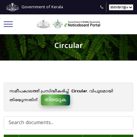
Government of Kerala
Circular
സമീപകാലത്ത് പ്രസിദ്ധീകരിച്ച്
Circular
. വിപുലമായി
തിരയുക
തിരയുന്നതിന്