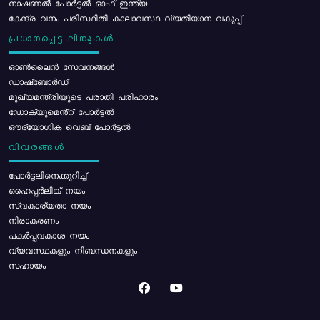
നാഷണൽ പോർട്ടൽ ഓഫ് ഇന്ത്യ
കേന്ദ്ര വനം പരിസ്ഥിതി കാലാവസ്ഥ വ്യതിയാന വകുപ്പ്
പ്രധാനപ്പെട്ട ലിങ്കുകൾ
ഓൺലൈൻ സേവനങ്ങൾ
ഡാഷ്ബോർഡ്
മുഖ്യമന്ത്രിയുടെ പരാതി പരിഹാരം
ഡോക്യുമെൻ്റ് പോർട്ടൽ
ഔദ്യോഗിക വെബ് പോർട്ടൽ
വിവരങ്ങൾ
പോര്‍ട്ടലിനെക്കുറിച്ച്
ഹൈപ്പർലിങ്ക് നയം
സ്വകാര്യതാ നയം
നിരാകരണം
പകർപ്പവകാശ നയം
വ്യവസ്ഥകളും നിബന്ധനകളും
സഹായം