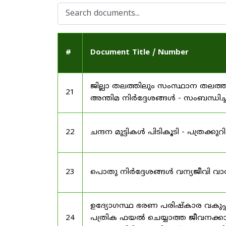
#
Document Title / Number
ജില്ലാ തലത്തിലും സംസ്ഥാന തലത്ത
21
അന്തിമ നിർദ്ദേശങ്ങൾ - സംബന്ധിച്ച
22
ചന്ദന മുട്ടികൾ പിടികൂടി - പത്രക്കുറിപ്
23
പൊതു നിർദ്ദേശങ്ങൾ വന്യജീവി വാ
ഉദ്യോഗസ്ഥ ഭരണ പരിഷ്കാര വകുപ്പ്
24
പത്രിക ഫയൽ ചെയ്യാത്ത ജീവനക്കാർ