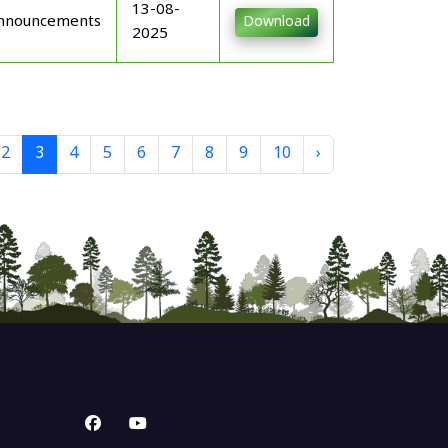
13-08-
nnouncements
Download
2025
2
3
4
5
6
7
8
9
10
›