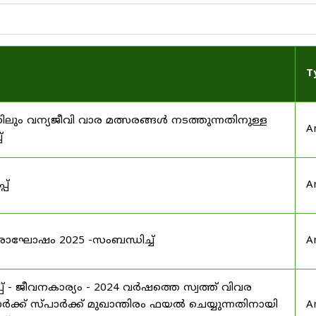
T
ിലും വന്യജീവി വാര മത്സരങ്ങൾ നടത്തുന്നതിനുള്ള
A
്
പ്
A
രാഘോഷം 2025 -സംബന്ധിച്ച്
A
 - ജീവനകാര്യം - 2024 വർഷത്തെ സ്വത്ത് വിവര
ക്ക് സ്പാർക്ക് മുഖാന്തിരം ഫയൽ ചെയ്യുന്നതിനായി
A