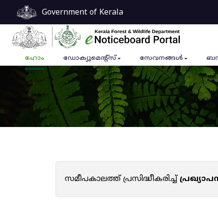
Government of Kerala
ഹോം
ഡോക്യുമെൻ്റ്സ്
സേവനങ്ങൾ
ബന
സമീപകാലത്ത് പ്രസിദ്ധീകരിച്ച്
പ്രഖ്യാ