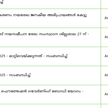
ച്
ൂകരണം നയരേഖ ജനകീയ അഭിപ്രായങ്ങൾ കേട്ടു
A
 നയസമീപന രേഖ: സംസ്ഥാന ശില്പശാല 27 ന് -
A
 മാറ്റിവെയ്ക്കുന്നത് - സംബന്ധിച്ച്
A
 - സംബന്ധിച്ച്
A
ഫൌണ്ടേഷൻ ഗവേർണിംഗ് ബോഡി യോഗം -
A