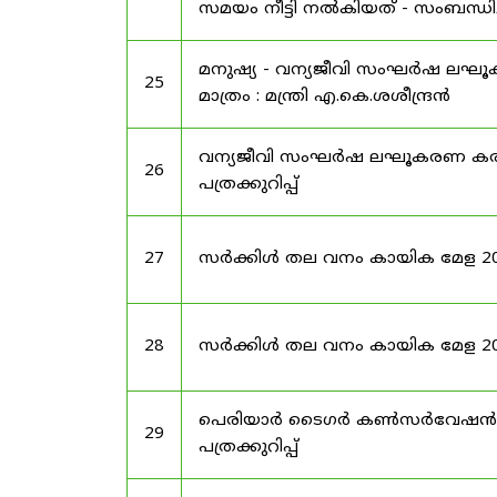
സമയം നീട്ടി നൽകിയത് - സംബന്ധിച്
മനുഷ്യ - വന്യജീവി സംഘർഷ ലഘ
25
മാത്രം : മന്ത്രി എ.കെ.ശശീന്ദ്രൻ
വന്യജീവി സംഘർഷ ലഘൂകരണ കരട്
26
പത്രക്കുറിപ്പ്
27
സർക്കിൾ തല വനം കായിക മേള 2025 -
28
സർക്കിൾ തല വനം കായിക മേള 2025
പെരിയാർ ടൈഗർ കൺസർവേഷൻ 
29
പത്രക്കുറിപ്പ്