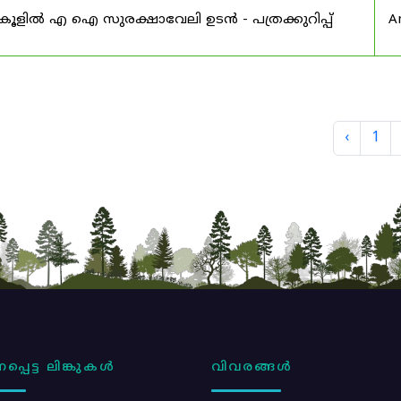
്കൂളിൽ എ ഐ സുരക്ഷാവേലി ഉടൻ - പത്രക്കുറിപ്പ്
A
‹
1
പ്പെട്ട ലിങ്കുകൾ
വിവരങ്ങൾ