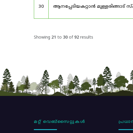
30
ആനപ്പേടിയകറ്റാൻ മുള്ളരിങ്ങാട് സ
Showing
21
to
30
of
92
results
മറ്റ് വെബ്സൈറ്റുകൾ
പ്രധാന