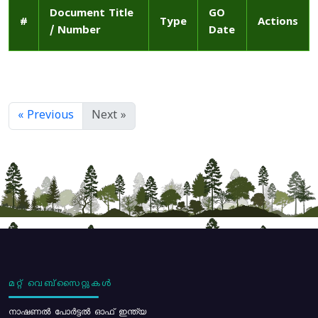
Document Title
GO
#
Type
Actions
/ Number
Date
« Previous
Next »
മറ്റ് വെബ്സൈറ്റുകൾ
നാഷണൽ പോർട്ടൽ ഓഫ് ഇന്ത്യ