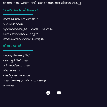
കേന്ദ്ര വനം പരിസ്ഥിതി കാലാവസ്ഥ വ്യതിയാന വകുപ്പ്
പ്രധാനപ്പെട്ട ലിങ്കുകൾ
ഓൺലൈൻ സേവനങ്ങൾ
ഡാഷ്ബോർഡ്
മുഖ്യമന്ത്രിയുടെ പരാതി പരിഹാരം
ഡോക്യുമെൻ്റ് പോർട്ടൽ
ഔദ്യോഗിക വെബ് പോർട്ടൽ
വിവരങ്ങൾ
പോര്‍ട്ടലിനെക്കുറിച്ച്
ഹൈപ്പർലിങ്ക് നയം
സ്വകാര്യതാ നയം
നിരാകരണം
പകർപ്പവകാശ നയം
വ്യവസ്ഥകളും നിബന്ധനകളും
സഹായം