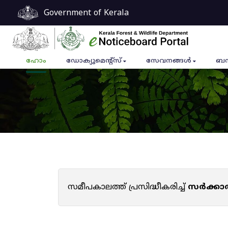
Government of Kerala
ഹോം
ഡോക്യുമെൻ്റ്സ്
സേവനങ്ങൾ
ബന
സമീപകാലത്ത് പ്രസിദ്ധീകരിച്ച്
സർക്കാ