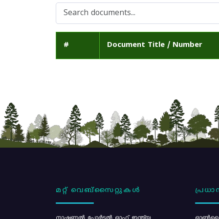
#
Document Title / Number
മറ്റ് വെബ്സൈറ്റുകൾ
പ്രധാന
നാഷണൽ പോർട്ടൽ ഓഫ് ഇന്ത്യ
ഓൺലൈ