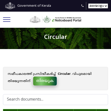
Government of Kerala
Circular
സമീപകാലത്ത് പ്രസിദ്ധീകരിച്ച്
Circular
. വിപുലമായി
തിരയുക
തിരയുന്നതിന്