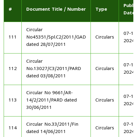
Publi
#
Document Title / Number
Type
Date
Circular
07-11
111
No45351/Spl.C2/2011/GAD
Circulars
2024
dated 28/07/2011
Circular
07-11
112
No.13027/C3/2011/PARD
Circulars
2024
dated 03/08/2011
Circular No 9661/AR-
07-11
113
14/2/2011/PARD dated
Circulars
2024
30/06/2011
Circular No.33/2011/Fin
07-11
114
Circulars
dated 14/06/2011
2024