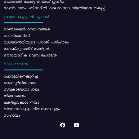
നാഷണൽ പോർട്ടൽ ഓഫ് ഇന്ത്യ
കേന്ദ്ര വനം പരിസ്ഥിതി കാലാവസ്ഥ വ്യതിയാന വകുപ്പ്
പ്രധാനപ്പെട്ട ലിങ്കുകൾ
ഓൺലൈൻ സേവനങ്ങൾ
ഡാഷ്ബോർഡ്
മുഖ്യമന്ത്രിയുടെ പരാതി പരിഹാരം
ഡോക്യുമെൻ്റ് പോർട്ടൽ
ഔദ്യോഗിക വെബ് പോർട്ടൽ
വിവരങ്ങൾ
പോര്‍ട്ടലിനെക്കുറിച്ച്
ഹൈപ്പർലിങ്ക് നയം
സ്വകാര്യതാ നയം
നിരാകരണം
പകർപ്പവകാശ നയം
വ്യവസ്ഥകളും നിബന്ധനകളും
സഹായം