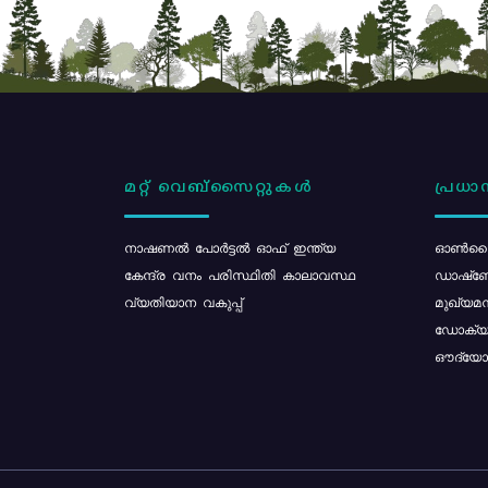
മറ്റ് വെബ്സൈറ്റുകൾ
പ്രധാന
നാഷണൽ പോർട്ടൽ ഓഫ് ഇന്ത്യ
ഓൺലൈ
കേന്ദ്ര വനം പരിസ്ഥിതി കാലാവസ്ഥ
ഡാഷ്ബ
വ്യതിയാന വകുപ്പ്
മുഖ്യമന
ഡോക്യു
ഔദ്യോഗ