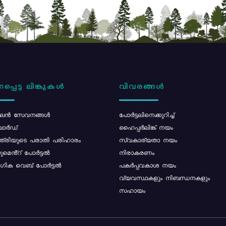
പ്പെട്ട ലിങ്കുകൾ
വിവരങ്ങൾ
ൻ സേവനങ്ങൾ
പോര്‍ട്ടലിനെക്കുറിച്ച്
ോർഡ്
ഹൈപ്പർലിങ്ക് നയം
്ത്രിയുടെ പരാതി പരിഹാരം
സ്വകാര്യതാ നയം
മെൻ്റ് പോർട്ടൽ
നിരാകരണം
ിക വെബ് പോർട്ടൽ
പകർപ്പവകാശ നയം
വ്യവസ്ഥകളും നിബന്ധനകളും
സഹായം