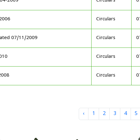
-04-2009
Circulars
0
-2006
Circulars
0
 dated 07/11/2009
Circulars
0
2010
Circulars
0
2008
Circulars
0
‹
1
2
3
4
5