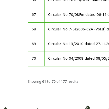
66
Circular No 16160/PARD dated 08
67
Circular No 70/08Fin dated 06-11
68
Circular No 7-5/2006-CZA (Vol.II)
69
Circular No 13/2010 dated 27.11.
70
Circular No 04/2008 dated 08/05/
Showing
61
to
70
of
177
results