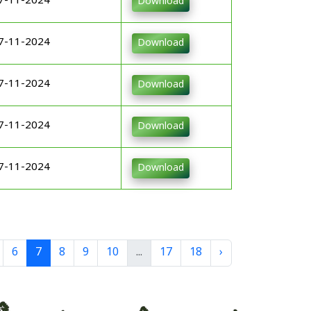
7-11-2024
Download
7-11-2024
Download
7-11-2024
Download
7-11-2024
Download
7-11-2024
Download
6
7
8
9
10
...
17
18
›