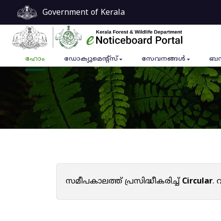
Government of Kerala
ഹോം
ഡോക്യുമെൻ്റ്സ്
സേവനങ്ങൾ
ബന
സമീപകാലത്ത് പ്രസിദ്ധീകരിച്ച്
Circular
.