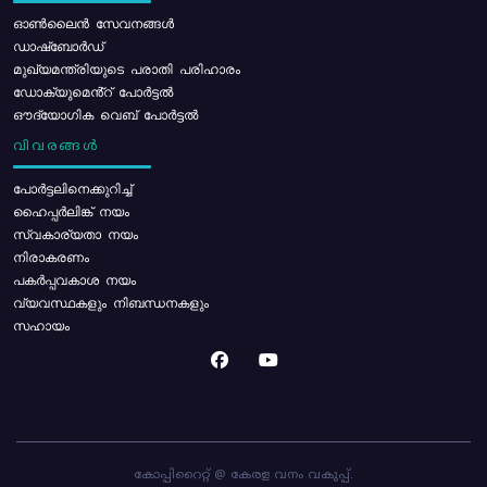
ഓൺലൈൻ സേവനങ്ങൾ
ഡാഷ്ബോർഡ്
മുഖ്യമന്ത്രിയുടെ പരാതി പരിഹാരം
ഡോക്യുമെൻ്റ് പോർട്ടൽ
ഔദ്യോഗിക വെബ് പോർട്ടൽ
വിവരങ്ങൾ
പോര്‍ട്ടലിനെക്കുറിച്ച്
ഹൈപ്പർലിങ്ക് നയം
സ്വകാര്യതാ നയം
നിരാകരണം
പകർപ്പവകാശ നയം
വ്യവസ്ഥകളും നിബന്ധനകളും
സഹായം
കോപ്പിറൈറ്റ് @ കേരള വനം വകുപ്പ്.