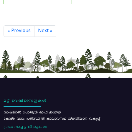
« Previous
Next »
മറ്റ് വെബ്സൈറ്റുകൾ
നാഷണൽ പോർട്ടൽ ഓഫ് ഇന്ത്യ
കേന്ദ്ര വനം പരിസ്ഥിതി കാലാവസ്ഥ വ്യതിയാന വകുപ്പ്
പ്രധാനപ്പെട്ട ലിങ്കുകൾ