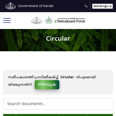
Government of Kerala
Circular
സമീപകാലത്ത് പ്രസിദ്ധീകരിച്ച്
Circular
. വിപുലമായി
തിരയുക
തിരയുന്നതിന്