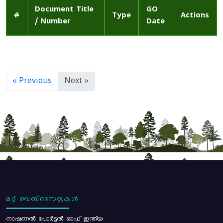
Document Title
GO
#
Type
Actions
/ Number
Date
« Previous
Next »
മറ്റ് വെബ്സൈറ്റുകൾ
നാഷണൽ പോർട്ടൽ ഓഫ് ഇന്ത്യ