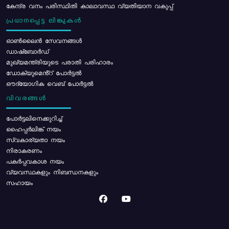
കേന്ദ്ര വനം പരിസ്ഥിതി കാലാവസ്ഥ വ്യതിയാന വകുപ്പ്
പ്രധാനപ്പെട്ട ലിങ്കുകൾ
ഓൺലൈൻ സേവനങ്ങൾ
ഡാഷ്ബോർഡ്
മുഖ്യമന്ത്രിയുടെ പരാതി പരിഹാരം
ഡോക്യുമെൻ്റ് പോർട്ടൽ
ഔദ്യോഗിക വെബ് പോർട്ടൽ
വിവരങ്ങൾ
പോര്‍ട്ടലിനെക്കുറിച്ച്
ഹൈപ്പർലിങ്ക് നയം
സ്വകാര്യതാ നയം
നിരാകരണം
പകർപ്പവകാശ നയം
വ്യവസ്ഥകളും നിബന്ധനകളും
സഹായം