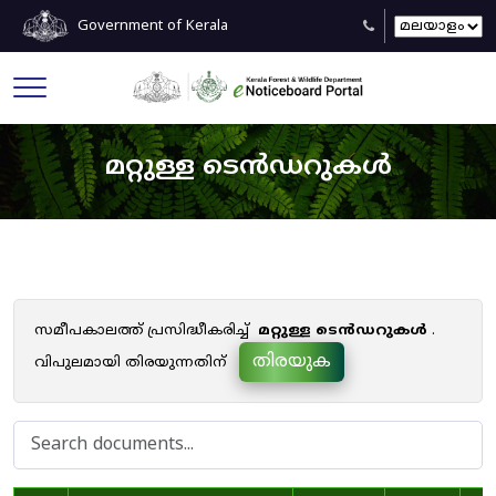
Government of Kerala
മറ്റുള്ള ടെൻഡറുകൾ
സമീപകാലത്ത് പ്രസിദ്ധീകരിച്ച്
മറ്റുള്ള ടെൻഡറുകൾ
.
തിരയുക
വിപുലമായി തിരയുന്നതിന്