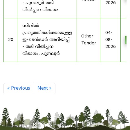
- പുനലൂർ തടി
2026
വിൽപ്പന വിഭാഗം
സിവിൽ
പ്രവൃത്തികൾക്കായുള്ള
04-
Other
20
ഇ-ടെൻഡർ അറിയിപ്പ്
08-
D
Tender
- തടി വിൽപ്പന
2026
വിഭാഗം, പുനലൂർ
« Previous
Next »