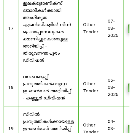
ഇലക്ട്രോണിക്സ്
ജോലികൾക്കായി
അംഗീകൃത
07-
ഏജൻസികളിൽ നിന്ന്
Other
17
08-
D
പ്രൊപ്പോസലുകൾ
Tender
2026
ക്ഷണിച്ചുകൊണ്ടുള്ള
അറിയിപ്പ് -
തിരുവനന്തപുരം
ഡിവിഷൻ
വനംവകുപ്പ്
05-
പ്രവൃത്തികൾക്കുള്ള
Other
18
08-
D
ഇ-ടെൻഡർ അറിയിപ്പ്
Tender
2026
- കണ്ണൂർ ഡിവിഷൻ
സിവിൽ
പ്രവൃത്തികൾക്കായുള്ള
04-
Other
19
ഇ-ടെൻഡർ അറിയിപ്പ്
08-
D
Tender