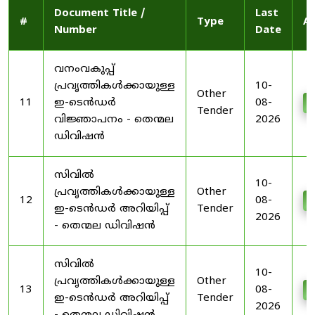
Document Title /
Last
#
Type
Ac
Number
Date
വനംവകുപ്പ്
പ്രവൃത്തികൾക്കായുള്ള
10-
Other
11
ഇ-ടെൻഡർ
08-
D
Tender
വിജ്ഞാപനം - തെന്മല
2026
ഡിവിഷൻ
സിവിൽ
10-
പ്രവൃത്തികൾക്കായുള്ള
Other
12
08-
D
ഇ-ടെൻഡർ അറിയിപ്പ്
Tender
2026
- തെന്മല ഡിവിഷൻ
സിവിൽ
10-
പ്രവൃത്തികൾക്കായുള്ള
Other
13
08-
D
ഇ-ടെൻഡർ അറിയിപ്പ്
Tender
2026