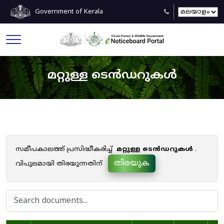
Government of Kerala
മറ്റുള്ള ടെൻഡറുകൾ
സമീപകാലത്ത് പ്രസിദ്ധീകരിച്ച്
മറ്റുള്ള ടെൻഡറുകൾ
.
തിരയുക
വിപുലമായി തിരയുന്നതിന്