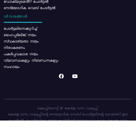
ഡോക്യുമെൻ്റ് പോർട്ടൽ
ഔദ്യോഗിക വെബ് പോർട്ടൽ
വിവരങ്ങൾ
പോര്‍ട്ടലിനെക്കുറിച്ച്
ഹൈപ്പർലിങ്ക് നയം
സ്വകാര്യതാ നയം
നിരാകരണം
പകർപ്പവകാശ നയം
വ്യവസ്ഥകളും നിബന്ധനകളും
സഹായം
കോപ്പിറൈറ്റ് @ കേരള വനം വകുപ്പ്.
കേരള വനം വകുപ്പിന്റെ ഔദ്യോഗിക വെബ്-പോർട്ടലിന്റെ ഭാഗമാണ് ഈ
പോർട്ടൽ. പോർട്ടലിലെ ഉള്ളടക്കത്തിന്റെ ഉടമസ്ഥാവകാശം കേരള വനം
വകുപ്പിനാണ്. പോർട്ടൽ രൂപകൽപ്പന ചെയ്തിട്ടുള്ളത്
സി-ഡിറ്റ്
ആണ്.