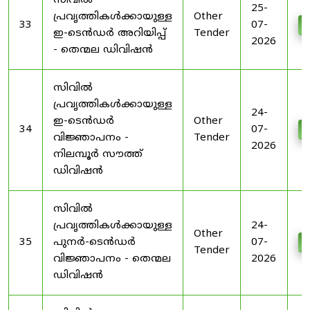
സിവിൽ
25-
പ്രവൃത്തികൾക്കായുള്ള
Other
33
07-
D
ഇ-ടെൻഡർ അറിയിപ്പ്
Tender
2026
- തെന്മല ഡിവിഷൻ
സിവിൽ
പ്രവൃത്തികൾക്കായുള്ള
24-
ഇ-ടെൻഡർ
Other
34
07-
D
വിജ്ഞാപനം -
Tender
2026
നിലമ്പൂർ സൗത്ത്
ഡിവിഷൻ
സിവിൽ
പ്രവൃത്തികൾക്കായുള്ള
24-
Other
35
പുനർ-ടെൻഡർ
07-
D
Tender
വിജ്ഞാപനം - തെന്മല
2026
ഡിവിഷൻ