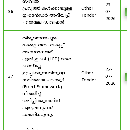
സിവിൽ
23-
പ്രവൃത്തികൾക്കായുള്ള
Other
36
07-
D
ഇ-ടെൻഡർ അറിയിപ്പ്
Tender
2026
- തെന്മല ഡിവിഷൻ
തിരുവനന്തപുരം
കേരള വനം വകുപ്പ്
ആസ്ഥാനത്ത്
എൽ.ഇ.ഡി. (LED) വാൾ
ഡിസ്‌പ്ലേ
22-
ഉറപ്പിക്കുന്നതിനുള്ള
Other
37
07-
D
സ്ഥിരമായ ചട്ടക്കൂട്
Tender
2026
(Fixed Framework)
നിർമ്മിച്ച്
ഘടിപ്പിക്കുന്നതിന്
ക്വട്ടേഷനുകൾ
ക്ഷണിക്കുന്നു.