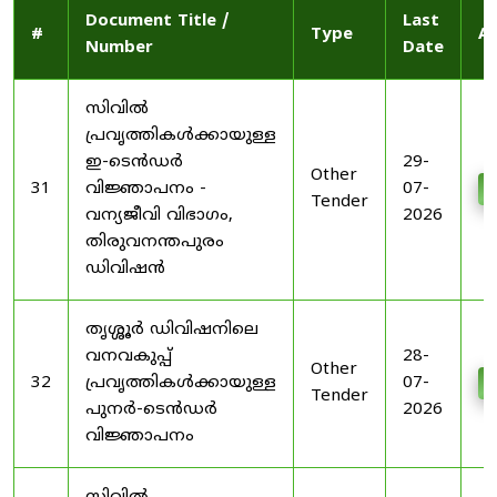
Document Title /
Last
#
Type
Ac
Number
Date
സിവിൽ
പ്രവൃത്തികൾക്കായുള്ള
ഇ-ടെൻഡർ
29-
Other
31
വിജ്ഞാപനം -
07-
D
Tender
വന്യജീവി വിഭാഗം,
2026
തിരുവനന്തപുരം
ഡിവിഷൻ
തൃശ്ശൂർ ഡിവിഷനിലെ
വനവകുപ്പ്
28-
Other
32
പ്രവൃത്തികൾക്കായുള്ള
07-
D
Tender
പുനർ-ടെൻഡർ
2026
വിജ്ഞാപനം