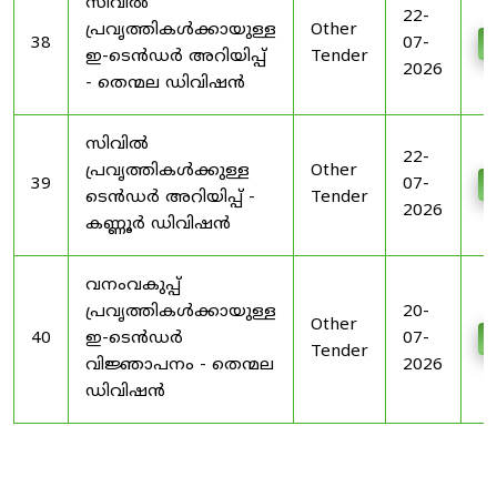
സിവിൽ
22-
പ്രവൃത്തികൾക്കായുള്ള
Other
38
07-
D
ഇ-ടെൻഡർ അറിയിപ്പ്
Tender
2026
- തെന്മല ഡിവിഷൻ
സിവിൽ
22-
പ്രവൃത്തികൾക്കുള്ള
Other
39
07-
D
ടെൻഡർ അറിയിപ്പ് -
Tender
2026
കണ്ണൂർ ഡിവിഷൻ
വനംവകുപ്പ്
പ്രവൃത്തികൾക്കായുള്ള
20-
Other
40
ഇ-ടെൻഡർ
07-
D
Tender
വിജ്ഞാപനം - തെന്മല
2026
ഡിവിഷൻ