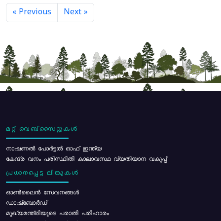
« Previous
Next »
മറ്റ് വെബ്സൈറ്റുകൾ
നാഷണൽ പോർട്ടൽ ഓഫ് ഇന്ത്യ
കേന്ദ്ര വനം പരിസ്ഥിതി കാലാവസ്ഥ വ്യതിയാന വകുപ്പ്
പ്രധാനപ്പെട്ട ലിങ്കുകൾ
ഓൺലൈൻ സേവനങ്ങൾ
ഡാഷ്ബോർഡ്
മുഖ്യമന്ത്രിയുടെ പരാതി പരിഹാരം