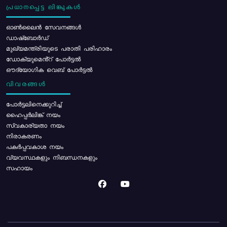
പ്രധാനപ്പെട്ട ലിങ്കുകൾ
ഓൺലൈൻ സേവനങ്ങൾ
ഡാഷ്ബോർഡ്
മുഖ്യമന്ത്രിയുടെ പരാതി പരിഹാരം
ഡോക്യുമെൻ്റ് പോർട്ടൽ
ഔദ്യോഗിക വെബ് പോർട്ടൽ
വിവരങ്ങൾ
പോര്‍ട്ടലിനെക്കുറിച്ച്
ഹൈപ്പർലിങ്ക് നയം
സ്വകാര്യതാ നയം
നിരാകരണം
പകർപ്പവകാശ നയം
വ്യവസ്ഥകളും നിബന്ധനകളും
സഹായം