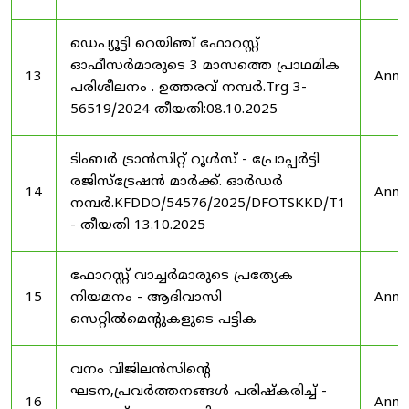
ഡെപ്യൂട്ടി റെയിഞ്ച് ഫോറസ്റ്റ്
ഓഫീസർമാരുടെ 3 മാസത്തെ പ്രാഥമിക
13
Anno
പരിശീലനം . ഉത്തരവ് നമ്പർ.Trg 3-
56519/2024 തീയതി:08.10.2025
ടിംബർ ട്രാൻസിറ്റ് റൂൾസ് - പ്രോപ്പർട്ടി
രജിസ്ട്രേഷൻ മാർക്ക്. ഓർഡർ
14
Anno
നമ്പർ.KFDDO/54576/2025/DFOTSKKD/T1
- തീയതി 13.10.2025
ഫോറസ്റ്റ് വാച്ചർമാരുടെ പ്രത്യേക
15
നിയമനം - ആദിവാസി
Anno
സെറ്റിൽമെന്റുകളുടെ പട്ടിക
വനം വിജിലൻസിന്റെ
ഘടന,പ്രവർത്തനങ്ങൾ പരിഷ്കരിച്ച് -
16
Anno