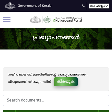
Government of Kerala
പ്രഖ്യാപനങ്ങൾ
സമീപകാലത്ത് പ്രസിദ്ധീകരിച്ച്
പ്രഖ്യാപനങ്ങൾ
.
തിരയുക
വിപുലമായി തിരയുന്നതിന്