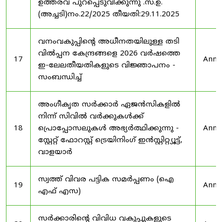
ഉത്തരവ് പുറപ്പെടുവിക്കുന്നു .സ.ഉ.
(അച്ചടി)നം.22/2025 തീയതി:29.11.2025
വനംവകുപ്പിന്റെ അധീനതയിലുള്ള തടി
വിൽപ്പന കേന്ദ്രങ്ങളെ 2026 വർഷത്തെ
17
Anno
ഇ-ലേലതീയതികളുടെ വിജ്ഞാപനം -
സംബന്ധിച്ച്
അംഗീകൃത സർക്കാർ ഏജൻസികളിൽ
നിന്ന് സിവിൽ വർക്കുകൾക്ക്
18
പ്രൊപ്പോസലുകൾ അഭ്യർത്ഥിക്കുന്നു -
Anno
സ്റ്റേറ്റ് ഫോറസ്റ്റ് ട്രെയിനിംഗ് ഇൻസ്റ്റിറ്റ്യൂട്ട്,
വാളയാർ
സ്വത്ത് വിവര പട്ടിക സമർപ്പണം (ഐ
19
Anno
എഫ് എസ)
സർക്കാരിന്റെ വിവിധ വകുപ്പുകളുടെ