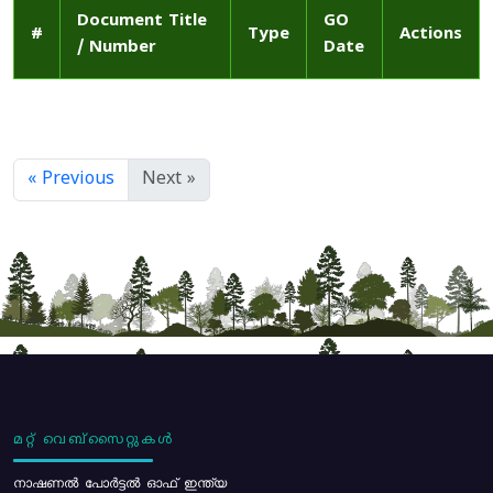
Document Title
GO
#
Type
Actions
/ Number
Date
« Previous
Next »
മറ്റ് വെബ്സൈറ്റുകൾ
നാഷണൽ പോർട്ടൽ ഓഫ് ഇന്ത്യ