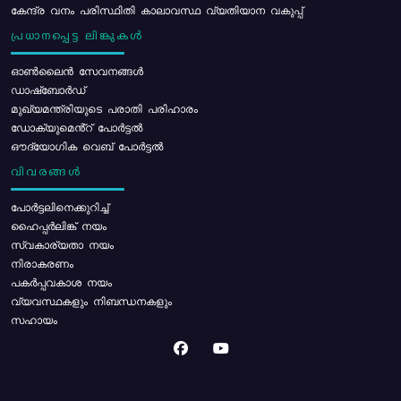
കേന്ദ്ര വനം പരിസ്ഥിതി കാലാവസ്ഥ വ്യതിയാന വകുപ്പ്
പ്രധാനപ്പെട്ട ലിങ്കുകൾ
ഓൺലൈൻ സേവനങ്ങൾ
ഡാഷ്ബോർഡ്
മുഖ്യമന്ത്രിയുടെ പരാതി പരിഹാരം
ഡോക്യുമെൻ്റ് പോർട്ടൽ
ഔദ്യോഗിക വെബ് പോർട്ടൽ
വിവരങ്ങൾ
പോര്‍ട്ടലിനെക്കുറിച്ച്
ഹൈപ്പർലിങ്ക് നയം
സ്വകാര്യതാ നയം
നിരാകരണം
പകർപ്പവകാശ നയം
വ്യവസ്ഥകളും നിബന്ധനകളും
സഹായം