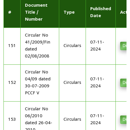
Document
Published
#
Title /
Type
Acti
Date
Number
Circular No
41/2009/Fin
07-11-
151
Circulars
Dow
dated
2024
02/08/2008
Circular No
04/09 dated
07-11-
152
Circulars
Dow
30-07-2009
2024
PCCF V
Circular No
06/2010
07-11-
153
Circulars
Dow
dated 26-04-
2024