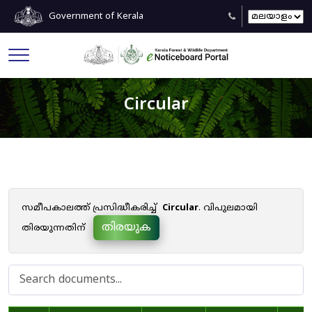
Government of Kerala
Circular
സമീപകാലത്ത് പ്രസിദ്ധീകരിച്ച്
Circular
. വിപുലമായി
തിരയുക
തിരയുന്നതിന്