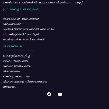
കേന്ദ്ര വനം പരിസ്ഥിതി കാലാവസ്ഥ വ്യതിയാന വകുപ്പ്
പ്രധാനപ്പെട്ട ലിങ്കുകൾ
ഓൺലൈൻ സേവനങ്ങൾ
ഡാഷ്ബോർഡ്
മുഖ്യമന്ത്രിയുടെ പരാതി പരിഹാരം
ഡോക്യുമെൻ്റ് പോർട്ടൽ
ഔദ്യോഗിക വെബ് പോർട്ടൽ
വിവരങ്ങൾ
പോര്‍ട്ടലിനെക്കുറിച്ച്
ഹൈപ്പർലിങ്ക് നയം
സ്വകാര്യതാ നയം
നിരാകരണം
പകർപ്പവകാശ നയം
വ്യവസ്ഥകളും നിബന്ധനകളും
സഹായം