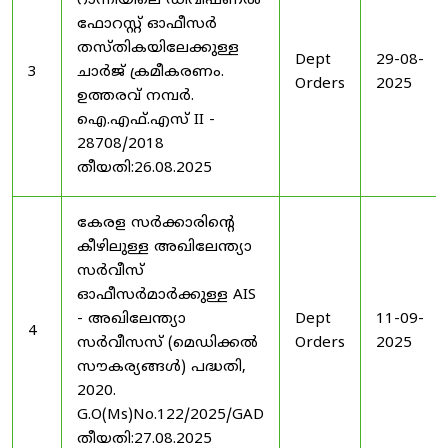
റാന്നിയിലെ ഡിവിഷണൽ
ഫോറസ്റ്റ് ഓഫീസർ
തസ്തികയിലേക്കുള്ള
Dept
29-08-
3
ചാർജ് ക്രമീകരണം.
Orders
2025
ഉത്തരവ് നമ്പർ.
ഐ.എഫ്.എസ് II -
28708/2018
തീയതി:26.08.2025
കേരള സർക്കാരിന്റെ
കീഴിലുള്ള അഖിലേന്ത്യാ
സർവീസ്
ഓഫീസർമാർക്കുള്ള AIS
- അഖിലേന്ത്യാ
Dept
11-09-
4
സർവീസസ് (മെഡിക്കൽ
Orders
2025
സൗകര്യങ്ങൾ) പദ്ധതി,
2020.
G.O(Ms)No.122/2025/GAD
തീയതി:27.08.2025