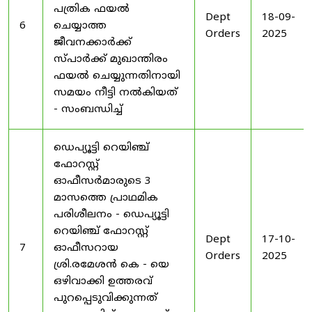
പത്രിക ഫയൽ
Dept
18-09-
6
ചെയ്യാത്ത
Orders
2025
ജീവനക്കാർക്ക്
സ്പാർക്ക് മുഖാന്തിരം
ഫയൽ ചെയ്യുന്നതിനായി
സമയം നീട്ടി നൽകിയത്
- സംബന്ധിച്ച്
ഡെപ്യൂട്ടി റെയിഞ്ച്
ഫോറസ്റ്റ്
ഓഫീസർമാരുടെ 3
മാസത്തെ പ്രാഥമിക
പരിശീലനം - ഡെപ്യൂട്ടി
റെയിഞ്ച് ഫോറസ്റ്റ്
Dept
17-10-
7
ഓഫീസറായ
Orders
2025
ശ്രി.രമേശൻ കെ - യെ
ഒഴിവാക്കി ഉത്തരവ്
പുറപ്പെടുവിക്കുന്നത്