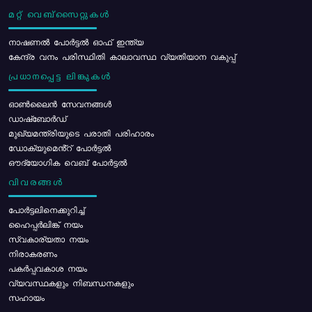
മറ്റ് വെബ്സൈറ്റുകൾ
നാഷണൽ പോർട്ടൽ ഓഫ് ഇന്ത്യ
കേന്ദ്ര വനം പരിസ്ഥിതി കാലാവസ്ഥ വ്യതിയാന വകുപ്പ്
പ്രധാനപ്പെട്ട ലിങ്കുകൾ
ഓൺലൈൻ സേവനങ്ങൾ
ഡാഷ്ബോർഡ്
മുഖ്യമന്ത്രിയുടെ പരാതി പരിഹാരം
ഡോക്യുമെൻ്റ് പോർട്ടൽ
ഔദ്യോഗിക വെബ് പോർട്ടൽ
വിവരങ്ങൾ
പോര്‍ട്ടലിനെക്കുറിച്ച്
ഹൈപ്പർലിങ്ക് നയം
സ്വകാര്യതാ നയം
നിരാകരണം
പകർപ്പവകാശ നയം
വ്യവസ്ഥകളും നിബന്ധനകളും
സഹായം