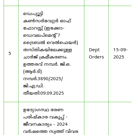
ഡെപ്യൂട്ടി
കൺസർവേറ്റർ ഓഫ്
ഫോറസ്റ്റ് (ഇക്കോ-
ഡെവലപ്മെന്റ് 7
ട്രൈബൽ വെൽഫെയർ)
തസ്തികയിലേക്കുള്ള
Dept
15-09-
5
ചാർജ് ക്രമീകരണം.
Orders
2025
ഉത്തരവ് നമ്പർ. ജി.ഒ.
(ആർ.ടി)
നമ്പർ.3890/2025/
ജി.എ.ഡി.
തീയതി:09.09.2025
ഉദ്യോഗസ്ഥ ഭരണ
പരിഷ്കാര വകുപ്പ് -
ജീവനകാര്യം - 2024
വർഷത്തെ സ്വത്ത് വിവര