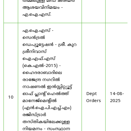
തമ്മിലുള്ള മിഡ് കരിയർ
ആശയവിനിമയം -
എ.ഐ.എസ്.
എ.ഐ.എസ് -
സെൻട്രൽ
ഡെപ്യൂട്ടേഷൻ - ശ്രീ. കുറ
ശ്രീനിവാസ്
ഐ.എഫ്.എസ്
(കെ.എൽ-2015) -
ഹൈദരാബാദിലെ
രാജേന്ദ്ര നഗറിൽ
നാഷണൽ ഇൻസ്റ്റിറ്റ്യൂട്ട്
ഓഫ് പ്ലാന്റ് ഹെൽത്ത്
Dept
14-08-
10
മാനേജ്‌മെന്റിൽ
Orders
2025
(എൻ.ഐ.പി.എച്ച്.എം)
രജിസ്ട്രാർ
തസ്തികയിലേക്കുള്ള
നിയമനം - സംസ്ഥാന