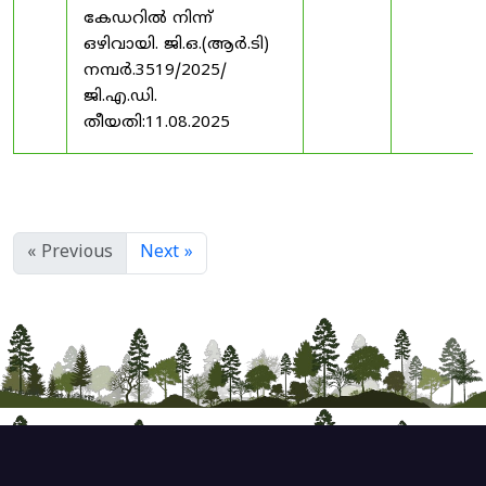
കേഡറിൽ നിന്ന്
ഒഴിവായി. ജി.ഒ.(ആർ.ടി)
നമ്പർ.3519/2025/
ജി.എ.ഡി.
തീയതി:11.08.2025
« Previous
Next »