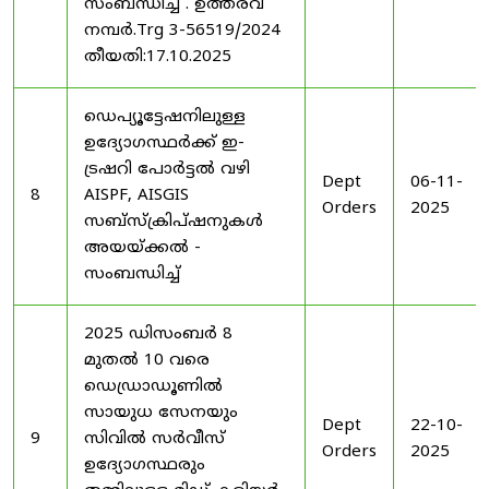
സംബന്ധിച്ച് . ഉത്തരവ്
നമ്പർ.Trg 3-56519/2024
തീയതി:17.10.2025
ഡെപ്യൂട്ടേഷനിലുള്ള
ഉദ്യോഗസ്ഥർക്ക് ഇ-
ട്രഷറി പോർട്ടൽ വഴി
Dept
06-11-
8
AISPF, AISGIS
Orders
2025
സബ്‌സ്‌ക്രിപ്‌ഷനുകൾ
അയയ്ക്കൽ -
സംബന്ധിച്ച്
2025 ഡിസംബർ 8
മുതൽ 10 വരെ
ഡെഡ്രാഡൂണിൽ
സായുധ സേനയും
Dept
22-10-
9
സിവിൽ സർവീസ്
Orders
2025
ഉദ്യോഗസ്ഥരും