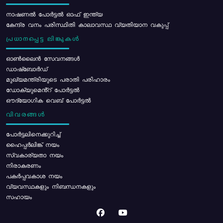
നാഷണൽ പോർട്ടൽ ഓഫ് ഇന്ത്യ
കേന്ദ്ര വനം പരിസ്ഥിതി കാലാവസ്ഥ വ്യതിയാന വകുപ്പ്
പ്രധാനപ്പെട്ട ലിങ്കുകൾ
ഓൺലൈൻ സേവനങ്ങൾ
ഡാഷ്ബോർഡ്
മുഖ്യമന്ത്രിയുടെ പരാതി പരിഹാരം
ഡോക്യുമെൻ്റ് പോർട്ടൽ
ഔദ്യോഗിക വെബ് പോർട്ടൽ
വിവരങ്ങൾ
പോര്‍ട്ടലിനെക്കുറിച്ച്
ഹൈപ്പർലിങ്ക് നയം
സ്വകാര്യതാ നയം
നിരാകരണം
പകർപ്പവകാശ നയം
വ്യവസ്ഥകളും നിബന്ധനകളും
സഹായം