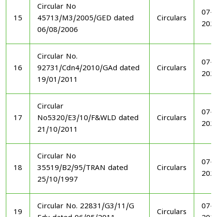
Circular No
07-1
15
45713/M3/2005/GED dated
Circulars
202
06/08/2006
Circular No.
07-1
16
92731/Cdn4/2010/GAd dated
Circulars
202
19/01/2011
Circular
07-1
17
No5320/E3/10/F&WLD dated
Circulars
202
21/10/2011
Circular No
07-1
18
35519/B2/95/TRAN dated
Circulars
202
25/10/1997
Circular No. 22831/G3/11/G
07-1
19
Circulars