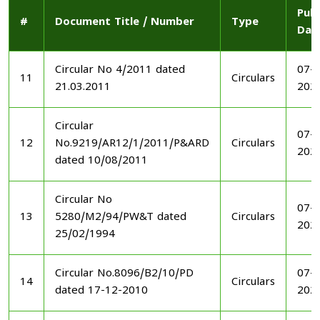
Publ
#
Document Title / Number
Type
Dat
Circular No 4/2011 dated
07-1
11
Circulars
21.03.2011
202
Circular
07-1
12
No.9219/AR12/1/2011/P&ARD
Circulars
202
dated 10/08/2011
Circular No
07-1
13
5280/M2/94/PW&T dated
Circulars
202
25/02/1994
Circular No.8096/B2/10/PD
07-1
14
Circulars
dated 17-12-2010
202