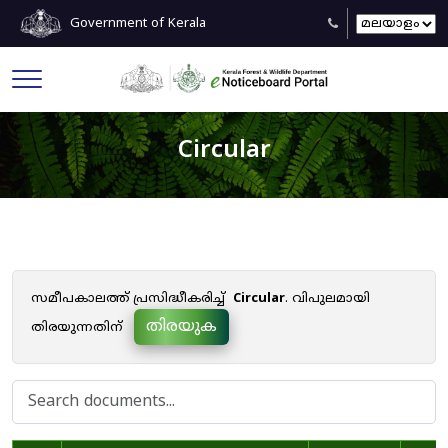
Government of Kerala
Circular
സമീപകാലത്ത് പ്രസിദ്ധീകരിച്ച്
Circular
. വിപുലമായി
തിരയുക
തിരയുന്നതിന്